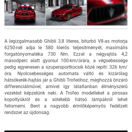
8
FOTÓ
A legizgalmasabb Ghibli 3,8 literes, biturbó V8-as motorja
6250-nél adja le 580 lóerős teljesítményét, maximális
forgatónyomatéka 730 Nm. Ezzel a négyajtós 4,2
másodperc alatt gyorsul 100-km/órára, a végsebessége
pedig egyenesen a szupersportkocsik közé repíti: 326 km/
óra. Nyolcsebességes automata váltó és kizárólag
hátsókerék-hajtás jár a Ghibli Trofeóhoz, méghozzá önzáró
differenciálművel, amivel így látatlanban élményszerű
vezetést képzelünk neki. A Trofeo modelleket a pirosas
kopoltyúkról és a sötétebb hátsó lámpákról lehet
felismerni. Bent a nagyobb érintőképernyős fedélzeti
rendszer az újdonság.