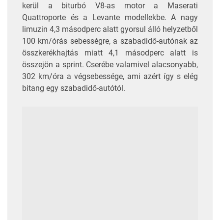
kerül a biturbó V8-as motor a Maserati
Quattroporte és a Levante modellekbe. A nagy
limuzin 4,3 másodperc alatt gyorsul álló helyzetből
100 km/órás sebességre, a szabadidő-autónak az
összkerékhajtás miatt 4,1 másodperc alatt is
összejön a sprint. Cserébe valamivel alacsonyabb,
302 km/óra a végsebessége, ami azért így s elég
bitang egy szabadidő-autótól.