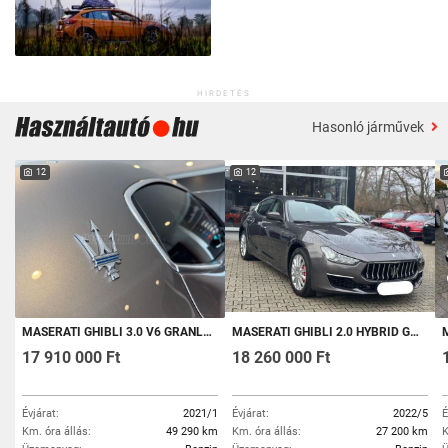
HIRDETÉS
Hasonló járművek
12
12
MASERATI GHIBLI 3.0 V6 GRANLUSSO (AUTOMATA) SPORT/LED/PDC/KEYLESS/TV/B&W HIFI/ÁFA-S
MASERATI GHIBLI 2.0 HYBRID GT (AUTOMATA) BI-XENON/PDC/KAMERA/KEYLESS/ÁFA-S
MA
17 910 000 Ft
18 260 000 Ft
Évjárat:
2021/1
Évjárat:
2022/5
É
Km. óra állás:
49 290 km
Km. óra állás:
27 200 km
K