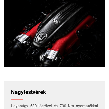
Nagytestvérek
Ugyanúgy 580 lóerővel és 730 Nm nyomatékkal