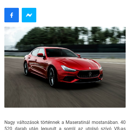
Nagy változások történnek a Maseratinál mostanában. 40
520 darab után legurult a sorról az
utolsó szívó V8-as