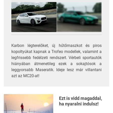
3
FOTÓ
Karbon légterelőket, új hűtőmaszkot és piros
kopoltyúkat kapnak a Trofeo modellek, valamint a
legfrissebb fedélzeti rendszert. Vérbeli sportautók
hiányában átmenetileg ezek a sokajtósok a
leggyorsabb Maseratik. Ideje lesz már villantani
azt az MC20-at!
Ezt is vidd magaddal,
ha nyaralni indulsz!