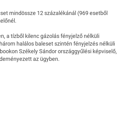
leset mindössze 12 százalékánál (969 esetből
előnél.
 a tízből kilenc gázolás fényjelző nélküli
három halálos baleset szintén fényjelzés nélküli
ebookon Székely Sándor országgyűlési képviselő,
ezdeményezett az ügyben.