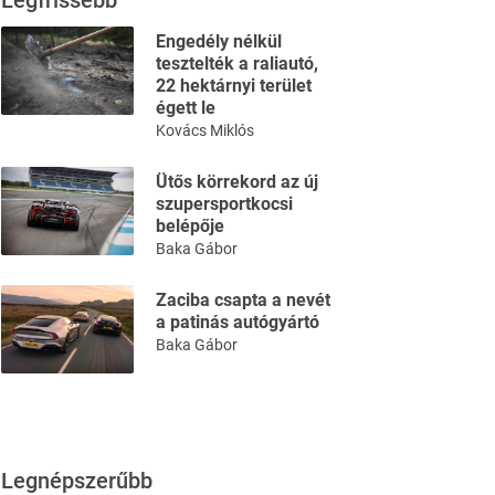
Legfrissebb
Engedély nélkül
tesztelték a raliautó,
22 hektárnyi terület
égett le
Kovács Miklós
Ütős körrekord az új
szupersportkocsi
belépője
Baka Gábor
Zaciba csapta a nevét
a patinás autógyártó
Baka Gábor
Legnépszerűbb