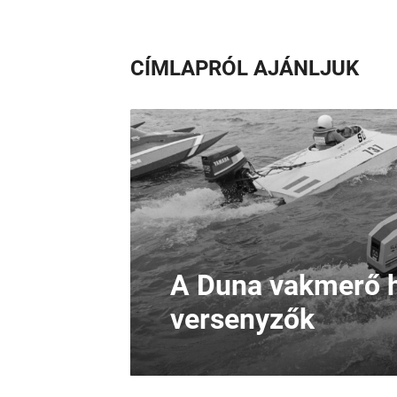
CÍMLAPRÓL AJÁNLJUK
A Duna vakmerő h
versenyzők