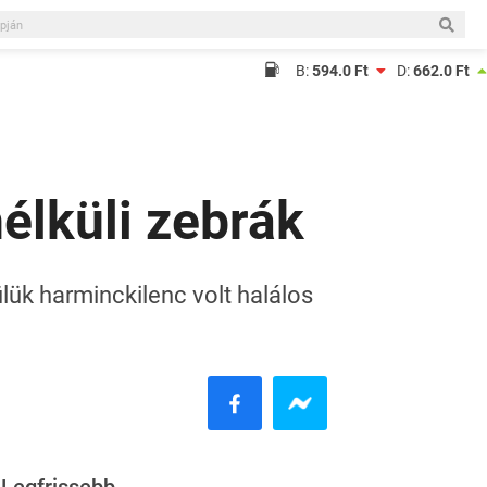
B:
594.0 Ft
D:
662.0 Ft
élküli zebrák
lük harminckilenc volt halálos