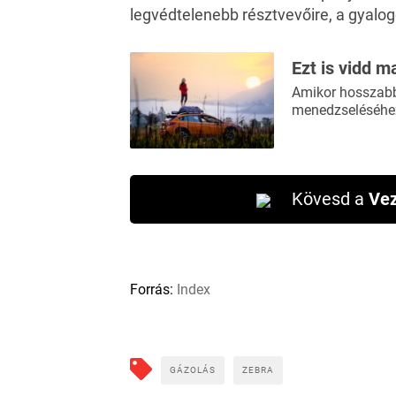
legvédtelenebb résztvevőire, a gyalogo
Ezt is vidd m
Amikor hosszabb 
menedzseléséhez
Kövesd a
Vez
Forrás:
Index
GÁZOLÁS
ZEBRA