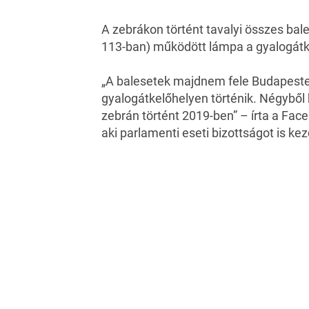
A zebrákon történt tavalyi összes ba
113-ban) működött lámpa a gyalogátk
„A balesetek majdnem fele Budapesten,
gyalogátkelőhelyen történik. Négyből 
zebrán történt 2019-ben” – írta a Fac
aki parlamenti eseti bizottságot is k