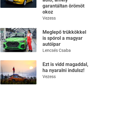
garantáltan örömöt
okoz
Vezess
Meglepő trükkökkel
is spórol a magyar
autóipar
Lencsés Csaba
Ezt is vidd magaddal,
ha nyaralni indulsz!
Vezess