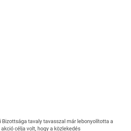
izottsága tavaly tavasszal már lebonyolította a
kció célja volt, hogy a közlekedés