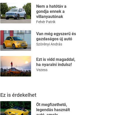
Nem a hatótáv a
gondja ennek a
villanyautónak
Fehér Patrik
Van még egyszerű és
gazdaságos új autó
Szörényi András
Ezt is vidd magaddal,
ha nyaralni indulsz!
Vezess
Ez is érdekelhet
Öt megfizethető,
legendás használt
autó, amely