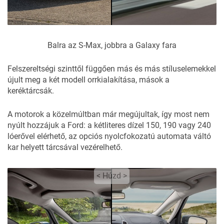
Balra az S-Max, jobbra a Galaxy fara
Felszereltségi szinttől függően más és más stíluselemekkel
újult meg a két modell orrkialakítása, mások a
keréktárcsák.
A motorok a közelmúltban már megújultak, így most nem
nyúlt hozzájuk a Ford: a kétliteres dízel 150, 190 vagy 240
lóerővel elérhető, az opciós nyolcfokozatú automata váltó
kar helyett tárcsával vezérelhető.
< Húzd >