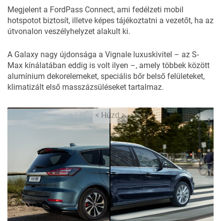
14
FOTÓ
Megjelent a FordPass Connect, ami fedélzeti mobil
hotspotot biztosít, illetve képes tájékoztatni a vezetőt, ha az
útvonalon veszélyhelyzet alakult ki.
A Galaxy nagy újdonsága a Vignale luxuskivitel – az S-
Max kínálatában eddig is volt ilyen –, amely többek között
alumínium dekorelemeket, speciális bőr belső felületeket,
klimatizált első masszázsüléseket tartalmaz.
< Húzd >