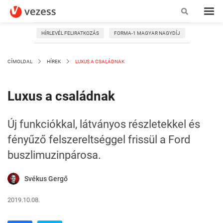
HÍRLEVÉL FELIRATKOZÁS
FORMA-1 MAGYAR NAGYDÍJ
CÍMOLDAL
HÍREK
LUXUS A CSALÁDNAK
Luxus a családnak
Új funkciókkal, látványos részletekkel és
fényűző felszereltséggel frissül a Ford
buszlimuzinpárosa.
Svékus Gergő
2019.10.08.