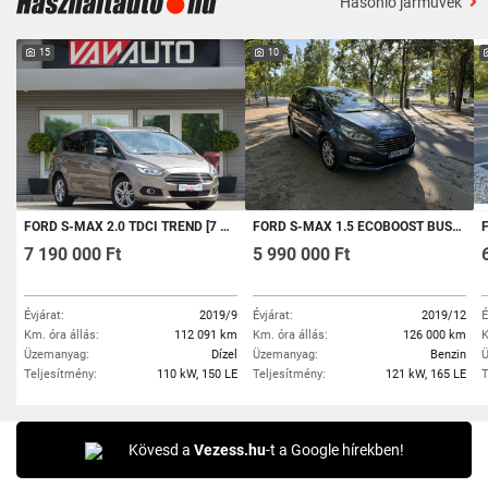
Hasonló járművek
15
10
FORD S-MAX 2.0 TDCI TREND [7 SZEMÉLY] 1.TULAJ-MAGYARORSZÁGI-112EKM-GYÁRI'FÉNYEZÉS
FORD S-MAX 1.5 ECOBOOST BUSINESS PLUS [7 SZEMÉLY]
F
7 190 000 Ft
5 990 000 Ft
Évjárat:
2019/9
Évjárat:
2019/12
É
Km. óra állás:
112 091 km
Km. óra állás:
126 000 km
K
Üzemanyag:
Dízel
Üzemanyag:
Benzin
Ü
Teljesítmény:
110 kW, 150 LE
Teljesítmény:
121 kW, 165 LE
T
Kövesd a
Vezess.hu
-t a Google hírekben!