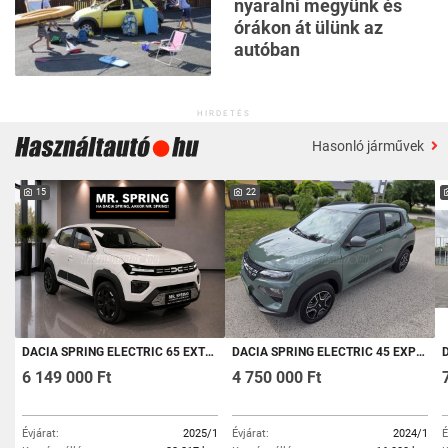
nyaralni megyünk és
órákon át ülünk az
autóban
HIRDETÉS
Hasonló járművek
15
22
DACIA SPRING ELECTRIC 65 EXTREME AUT. MR. SPRING AJÁNLAT - AJÁNDÉK NÉVREÍRÁS + CCS VILLÁMTÖLTÉS + 8 ÉV GARANCIA
DACIA SPRING ELECTRIC 45 EXPRESSION AUT. GYÁRI GARANCIA ÉS 2032-IG TARTÓ AKKU GARANCIA-AUTÓBESZÁMÍTÁS-TAM-CAR!!
D
6 149 000 Ft
4 750 000 Ft
Évjárat:
2025/1
Évjárat:
2024/1
É