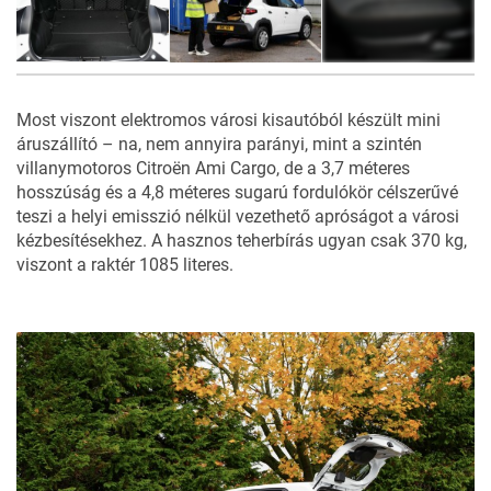
26
FOTÓ
Most viszont elektromos városi kisautóból készült mini
áruszállító – na, nem annyira parányi, mint a szintén
villanymotoros
Citroën Ami Cargo
, de a 3,7 méteres
hosszúság és a 4,8 méteres sugarú fordulókör célszerűvé
teszi a helyi emisszió nélkül vezethető apróságot a városi
kézbesítésekhez. A hasznos teherbírás ugyan csak 370 kg,
viszont a raktér 1085 literes.