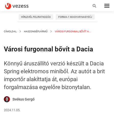
HÍRLEVÉL FELIRATKOZÁS
FORMA-1 MAGYAR NAGYDÍJ
CÍMOLDAL
HASZONGÉPJÁRMŰ
VÁROSI FURGONNAL BŐVÍT A...
Városi furgonnal bővít a Dacia
Könnyű áruszállító verzió készült a Dacia
Spring elektromos miniből. Az autót a brit
importőr alakíttatja át, európai
forgalmazása egyelőre bizonytalan.
Svékus Gergő
2024.11.05.