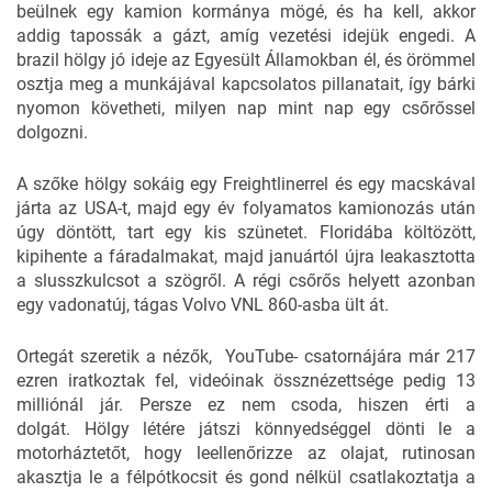
beülnek egy kamion kormánya mögé, és ha kell, akkor
addig tapossák a gázt, amíg vezetési idejük engedi. A
brazil hölgy jó ideje az Egyesült Államokban él, és örömmel
osztja meg a munkájával kapcsolatos pillanatait, így bárki
nyomon követheti, milyen nap mint nap egy csőrőssel
dolgozni.
A szőke hölgy sokáig egy Freightlinerrel és egy macskával
járta az USA-t, majd egy év folyamatos kamionozás után
úgy döntött, tart egy kis szünetet. Floridába költözött,
kipihente a fáradalmakat, majd januártól újra leakasztotta
a slusszkulcsot a szögről. A régi csőrős helyett azonban
egy vadonatúj, tágas
Volvo VNL 860
-asba ült át.
Ortegát szeretik a nézők,
YouTube-
csatornájára már 217
ezren iratkoztak fel, videóinak össznézettsége pedig 13
milliónál jár. Persze ez nem csoda, hiszen érti a
dolgát. Hölgy létére játszi könnyedséggel dönti le a
motorháztetőt, hogy leellenőrizze az olajat, rutinosan
akasztja le a félpótkocsit és gond nélkül csatlakoztatja a