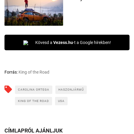
Kövesd a
Vezess.hu
-t a Google hírekben!
Forrás:
King of the Road
CAROLINA ORTEGA
HASZONJÁRMŰ
KING OF THE ROAD
USA
CÍMLAPRÓL AJÁNLJUK