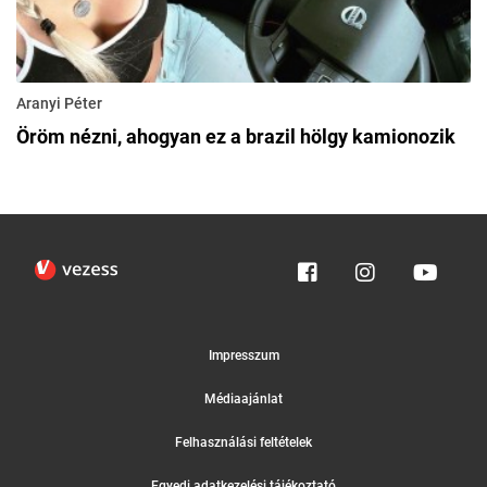
Aranyi Péter
Öröm nézni, ahogyan ez a brazil hölgy kamionozik
Impresszum
Médiaajánlat
Felhasználási feltételek
Egyedi adatkezelési tájékoztató