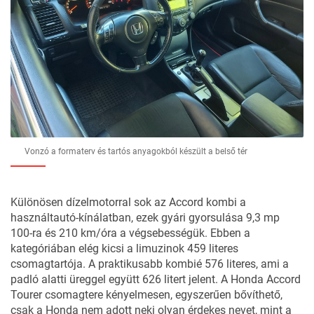
Vonzó a formaterv és tartós anyagokból készült a belső tér
Különösen dízelmotorral sok az Accord kombi a
használtautó-kínálatban, ezek gyári gyorsulása 9,3 mp
100-ra és 210 km/óra a végsebességük. Ebben a
kategóriában elég kicsi a limuzinok 459 literes
csomagtartója. A praktikusabb kombié 576 literes, ami a
padló alatti üreggel együtt 626 litert jelent. A Honda Accord
Tourer csomagtere kényelmesen, egyszerűen bővíthető,
csak a Honda nem adott neki olyan érdekes nevet, mint a