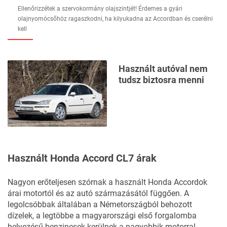
Ellenőrizzétek a szervokormány olajszintjét! Érdemes a gyári
olajnyomócsőhöz ragaszkodni, ha kilyukadna az Accordban és cserélni
kell
Használt autóval nem
tudsz biztosra menni
Használt Honda Accord CL7 árak
Nagyon erőteljesen szórnak a használt Honda Accordok
árai motortól és az autó származásától függően. A
legolcsóbbak általában a Németországból behozott
dízelek, a legtöbbe a magyarországi első forgalomba
helyezésű benzinesek kerülnek a nagyobbik motorral.