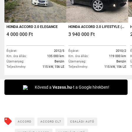
HONDA ACCORD 2.0 ELEGANCE
HONDA ACCORD 2.0 LIFESTYLE (AUTOMATA) DIGIT KLÍMÁS.ABS.ALUFELNIK.ÜLÉS-FŰTÉS.TEMPOMAT.PARK-RADAR !!
HO
4 000 000 Ft
3 940 000 Ft
Évjárat:
2012/5
Évjárat:
2010/2
É
Km. óra állás:
135 000 km
Km. óra állás:
119 000 km
K
Üzemanyag:
Benzin
Üzemanyag:
Benzin
Ü
Teljesítmény:
115 kW, 156 LE
Teljesítmény:
115 kW, 156 LE
T
Kövesd a
Vezess.hu
-t a Google hírekben!
ACCORD
ACCORD CL7
CSALÁDI AUTÓ