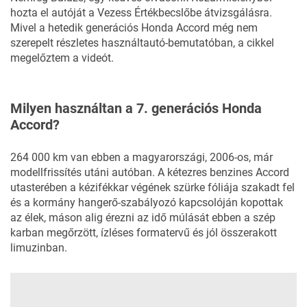
hozta el autóját a Vezess
Értékbecslőbe
átvizsgálásra.
Mivel a hetedik generációs Honda Accord még nem
szerepelt részletes használtautó-bemutatóban, a cikkel
megelőztem a videót.
Milyen használtan a 7. generációs Honda
Accord?
264 000 km van ebben a magyarországi, 2006-os, már
modellfrissítés utáni autóban. A kétezres benzines Accord
utasterében a kézifékkar végének szürke fóliája szakadt fel
és a kormány hangerő-szabályozó kapcsolóján kopottak
az élek, máson alig érezni az idő múlását ebben a szép
karban megőrzött, ízléses formatervű és jól összerakott
limuzinban.