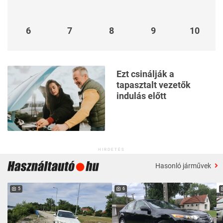
6
7
8
9
10
Ezt csinálják a
tapasztalt vezetők
indulás előtt
HIRDETÉS
Hasonló járművek
5
6