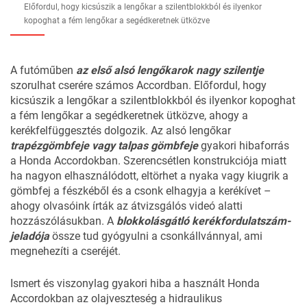
Előfordul, hogy kicsúszik a lengőkar a szilentblokkból és ilyenkor
kopoghat a fém lengőkar a segédkeretnek ütközve
A futóműben
az első alsó lengőkarok nagy szilentje
szorulhat cserére számos Accordban. Előfordul, hogy
kicsúszik a lengőkar a szilentblokkból és ilyenkor kopoghat
a fém lengőkar a segédkeretnek ütközve, ahogy a
kerékfelfüggesztés dolgozik. Az alsó lengőkar
trapézgömbfeje vagy talpas gömbfeje
gyakori hibaforrás
a Honda Accordokban. Szerencsétlen konstrukciója miatt
ha nagyon elhasználódott, eltörhet a nyaka vagy kiugrik a
gömbfej a fészkéből és a csonk elhagyja a kerékívet –
ahogy olvasóink írták az átvizsgálós videó alatti
hozzászólásukban. A
blokkolásgátló kerékfordulatszám-
jeladója
össze tud gyógyulni a csonkállvánnyal, ami
megnehezíti a cseréjét.
Ismert és viszonylag gyakori hiba a használt Honda
Accordokban az olajveszteség a hidraulikus