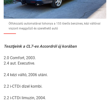
Ötfokozatú automatával tohonya a 155 lóerős benzines, kézi váltóval
viszont meggyőző és szerethető autó
Tesztjeink a CL7-es Accordról új korában
2.0 Comfort
, 2003.
2.4 aut.
Executive.
2.4 kézi váltó
, 2006 utáni.
2.2 i-CTDi
dízel kombi.
2.2 i-CTDi
limuzin, 2004.