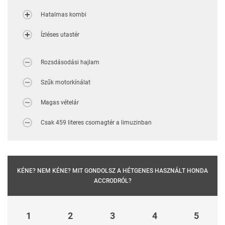
Hatalmas kombi
Ízléses utastér
Rozsdásodási hajlam
Szűk motorkínálat
Magas vételár
Csak 459 literes csomagtér a limuzinban
KÉNE? NEM KÉNE? MIT GONDOLSZ A HÉTGENES HASZNÁLT HONDA
ACCRODRÓL?
1
2
3
4
5