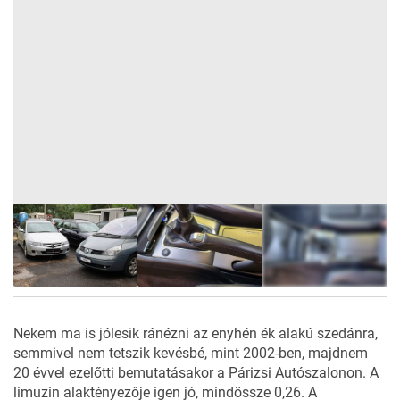
19
FOTÓ
Nekem ma is jólesik ránézni az enyhén ék alakú szedánra,
semmivel nem tetszik kevésbé, mint 2002-ben, majdnem
20 évvel ezelőtti bemutatásakor a Párizsi Autószalonon. A
limuzin alaktényezője igen jó, mindössze 0,26. A