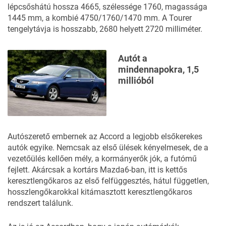
lépcsőshátú hossza 4665, szélessége 1760, magassága
1445 mm, a kombié 4750/1760/1470 mm. A Tourer
tengelytávja is hosszabb, 2680 helyett 2720 milliméter.
Autót a
mindennapokra, 1,5
millióból
Autószerető embernek az Accord a legjobb elsőkerekes
autók egyike. Nemcsak az első ülések kényelmesek, de a
vezetőülés kellően mély, a kormányerők jók, a futómű
fejlett. Akárcsak a kortárs Mazda6-ban, itt is kettős
keresztlengőkaros az első felfüggesztés, hátul független,
hosszlengőkarokkal kitámasztott keresztlengőkaros
rendszert találunk.