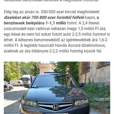
Elég tág az ársáv is. 350-500 ezer km-rel meghirdetett
dízeleket akár 750-800 ezer forinttól felfelé
kapni,
a
benzinesek belépőára 1-1,1 millió
forint. A 2,4 literes
csúcsmodell kézi váltóval nehezen megy 1,5 millió Ft alá,
egy kései és nem túl sokat futott autó 2-2,5 millió forintot is
érhet. A kétezres benzinesekből az ígéretesebbek ára 1,6-2
millió Ft. A legtöbb használt Honda Accord dízelmotoros,
ezeknek az ára többnyire 2-2,2 millió forintig kúszik fel.