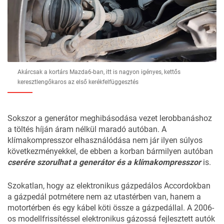
Akárcsak a kortárs Mazda6-ban, itt is nagyon igényes, kettős
keresztlengőkaros az első kerékfelfüggesztés
Sokszor a generátor meghibásodása vezet lerobbanáshoz
a töltés híján áram nélkül maradó autóban. A
klímakompresszor elhasználódása nem jár ilyen súlyos
következményekkel, de ebben a korban bármilyen autóban
cserére szorulhat a generátor és a klímakompresszor
is.
Szokatlan, hogy az elektronikus gázpedálos Accordokban
a gázpedál potmétere nem az utastérben van, hanem a
motortérben és egy kábel köti össze a gázpedállal. A 2006-
os modellfrissítéssel elektronikus gázossá fejlesztett autók