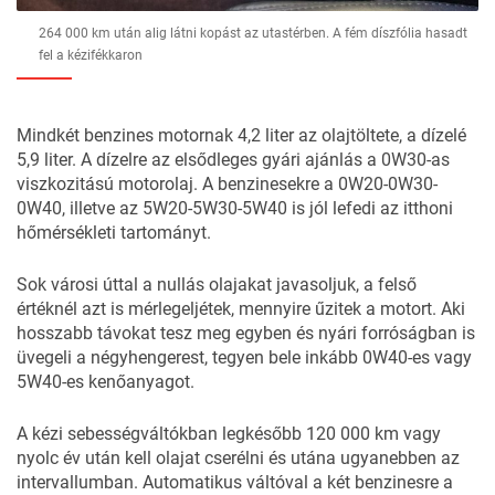
264 000 km után alig látni kopást az utastérben. A fém díszfólia hasadt
fel a kézifékkaron
Mindkét benzines motornak 4,2 liter az olajtöltete, a dízelé
5,9 liter. A dízelre az elsődleges gyári ajánlás a 0W30-as
viszkozitású motorolaj. A benzinesekre a 0W20-0W30-
0W40, illetve az 5W20-5W30-5W40 is jól lefedi az itthoni
hőmérsékleti tartományt.
Sok városi úttal a nullás olajakat javasoljuk, a felső
értéknél azt is mérlegeljétek, mennyire űzitek a motort. Aki
hosszabb távokat tesz meg egyben és nyári forróságban is
üvegeli a négyhengerest, tegyen bele inkább 0W40-es vagy
5W40-es kenőanyagot.
A kézi sebességváltókban legkésőbb 120 000 km vagy
nyolc év után kell olajat cserélni és utána ugyanebben az
intervallumban. Automatikus váltóval a két benzinesre a