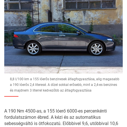
8,8 l/100 km a 155 lóerős benzinesek átlagfogyasztása, alig magasabb
a 190 lóerős 2,4 literesé. A dízel sokkal erősebb, mint a 2,4-es benzines
és majdnem 3 literrel kedvezőbb az átlagfogyasztása
A 190 Nm 4500-as, a 155 lóerő 6000-es percenkénti
fordulatszámon ébred. A kézi és az automatikus
sebességváltó is ötfokozatú. Előbbivel 9,6, utóbbival 10,6