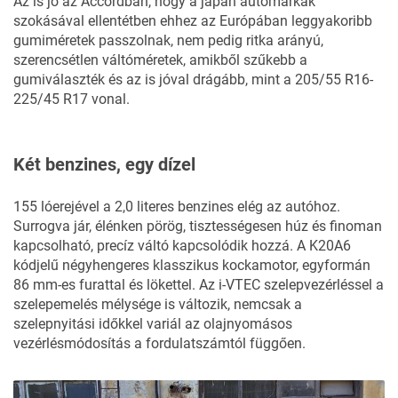
Az is jó az Accordban, hogy a japán autómárkák
szokásával ellentétben ehhez az Európában leggyakoribb
gumiméretek passzolnak, nem pedig ritka arányú,
szerencsétlen váltóméretek, amikből szűkebb a
gumiválaszték és az is jóval drágább, mint a 205/55 R16-
225/45 R17 vonal.
Két benzines, egy dízel
155 lóerejével a 2,0 literes benzines elég az autóhoz.
Surrogva jár, élénken pörög, tisztességesen húz és finoman
kapcsolható, precíz váltó kapcsolódik hozzá. A K20A6
kódjelű négyhengeres klasszikus kockamotor, egyformán
86 mm-es furattal és lökettel. Az i-VTEC szelepvezérléssel a
szelepemelés mélysége is változik, nemcsak a
szelepnyitási időkkel variál az olajnyomásos
vezérlésmódosítás a fordulatszámtól függően.