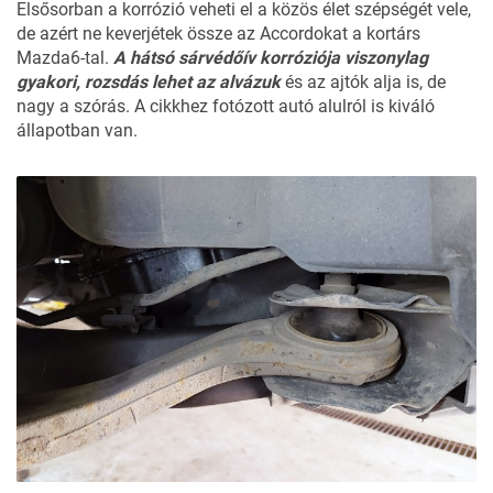
Elsősorban a korrózió veheti el a közös élet szépségét vele,
de azért ne keverjétek össze az Accordokat a kortárs
Mazda6-tal.
A hátsó sárvédőív korróziója viszonylag
gyakori, rozsdás lehet az alvázuk
és az ajtók alja is, de
nagy a szórás. A cikkhez fotózott autó alulról is kiváló
állapotban van.