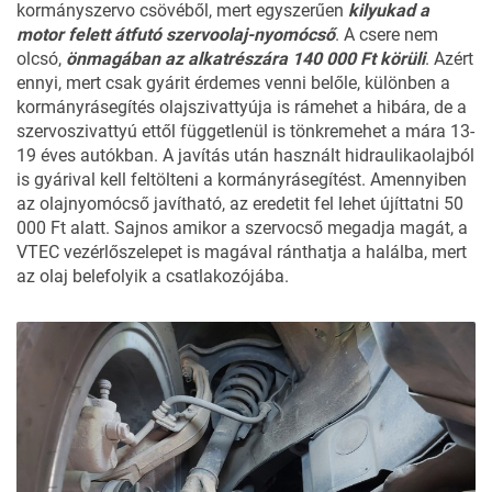
kormányszervo csövéből, mert egyszerűen
kilyukad a
motor felett átfutó szervoolaj-nyomócső
. A csere nem
olcsó,
önmagában az alkatrészára 140 000 Ft körüli
. Azért
ennyi, mert csak gyárit érdemes venni belőle, különben a
kormányrásegítés olajszivattyúja is rámehet a hibára, de a
szervoszivattyú ettől függetlenül is tönkremehet a mára 13-
19 éves autókban. A javítás után használt hidraulikaolajból
is gyárival kell feltölteni a kormányrásegítést. Amennyiben
az olajnyomócső javítható, az eredetit
fel lehet újíttatni
50
000 Ft alatt. Sajnos amikor a szervocső megadja magát, a
VTEC vezérlőszelepet is magával ránthatja a halálba, mert
az olaj belefolyik a csatlakozójába.