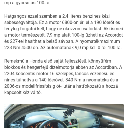
mp a gyorsulás 100-ra.
Hatgangos ezzel szemben a 2,4 literes benzines kézi
sebességváltója. Ez a motor 6800-on éri el a 190 lóerőt és
tényleg forgatni kell, hogy ne okozzon csalódást. Aki ismeri
a motor természetét, 7,9 mp alatt 100-ig űzheti az Accordot
és 227-tel hasíthat a belső sávban. A nyomatékmaximum
223 Nm 4500-on. Az automatának 9,0 mp kell 0-ról 100-ra.
Remekmű a Honda első saját fejlesztésű, könnyűfém
blokkos és hengerfejű dízelmotorja ebben az Accordban. A
2204 köbcentis motor 16 szelepes, láncos vezérlésű és
nincs túlhajtva a 140 lóerővel, 340 Nm a nyomatéka és a
2006-os modellfrissítésig öt-, utána hatfokozatú a hozzá
kapcsolt kéziváltó.