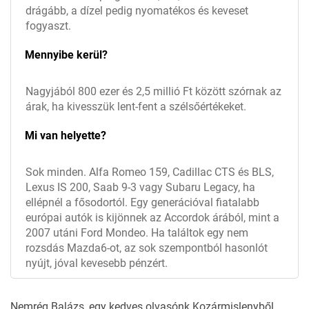
drágább, a dízel pedig nyomatékos és keveset
fogyaszt.
Mennyibe kerül?
Nagyjából 800 ezer és 2,5 millió Ft között szórnak az
árak, ha kivesszük lent-fent a szélsőértékeket.
Mi van helyette?
Sok minden. Alfa Romeo 159, Cadillac CTS és BLS,
Lexus IS 200, Saab 9-3 vagy Subaru Legacy, ha
ellépnél a fősodortól. Egy generációval fiatalabb
európai autók is kijönnek az Accordok árából, mint a
2007 utáni Ford Mondeo. Ha találtok egy nem
rozsdás Mazda6-ot, az sok szempontból hasonlót
nyújt, jóval kevesebb pénzért.
Nemrég Balázs, egy kedves olvasónk
Kozármislenyből