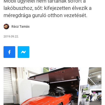
Mobil ügyfelei nem tartanak sofőrt a
lakóbuszhoz, sőt: kifejezetten élvezik a
méregdrága guruló otthon vezetését.
Rácz Tamás
2019.09.22.