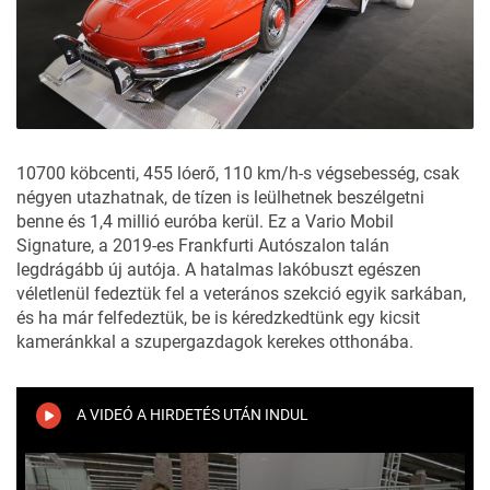
10700 köbcenti, 455 lóerő, 110 km/h-s végsebesség, csak
négyen utazhatnak, de tízen is leülhetnek beszélgetni
benne és 1,4 millió euróba kerül. Ez a
Vario Mobil
Signature
, a 2019-es Frankfurti Autószalon talán
legdrágább új autója. A hatalmas lakóbuszt egészen
véletlenül fedeztük fel a veterános szekció egyik sarkában,
és ha már felfedeztük, be is kéredzkedtünk egy kicsit
kameránkkal a szupergazdagok kerekes otthonába.
A VIDEÓ A HIRDETÉS UTÁN INDUL