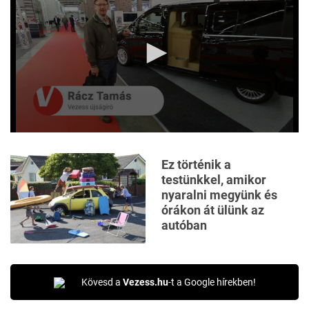
0
seconds
of
Ez történik a
8
testünkkel, amikor
minutes,
22
nyaralni megyünk és
seconds
órákon át ülünk az
autóban
Kövesd a
Vezess.hu
-t a Google hírekben!