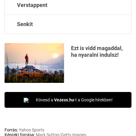
Verstappent
Senkit
Ezt is vidd magaddal,
ha nyaralni indulsz!
Kövesd a
Vezess.hu
-t a Google hírekben!
Forrás:
Yahoo Sports
Kép(ek) forrása:
Mark Sutton/Getty Images