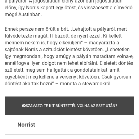
a pályáról. A jogosulatlan előny azonban jogosulatlan
előny, így Norris kapott egy ötöst, és visszaesett a címvédő
mögé Austinban.
Ennek persze nem örült a brit. „Lehajtott a pályáról, mert
túlvédekezte magát. Hibázott, de nyert ezzel. Ki kellett
mennem nekem is, hogy elkerüljem” – magyarázta a
sajtónak Norris a szituációt leintést követően. „Lehetetlen
így megmondani, hogy amúgy a pályán maradtam volna-e,
ennélfogva ilyen dolgot nem lehet elbírálni. Elsietett döntés
született, meg sem hallgatták a gondolatainkat, amit
egyébként meg kellene a versenyt követően. Csak gyorsan
döntést akartak hozni” – mondta a stewardokról.
SZAVAZZ: TE KIT BÜNTETTÉL VOLNA AZ ESET UTÁN?
Norrist