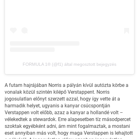
FORMULA 1® (@f1) által megosztott bejegyzés
A futam hajrájában Norris a pályán kívül autózta körbe a
vonalak közül szintén kilépő Verstappent. Norris
jogosulatlan előnyt szerzett azzal, hogy így vette át a
harmadik helyet, ugyanis a kanyar csúcspontján
Verstappen volt előbb, azaz a kanyar a hollandé volt –
vélekedtek a stewardok. Erre alapesetben tíz másodpercet
szoktak egyébként adni, ám mint fogalmaztak, a mostani
eset annyiban más volt, hogy maga Verstappen is lehajtott