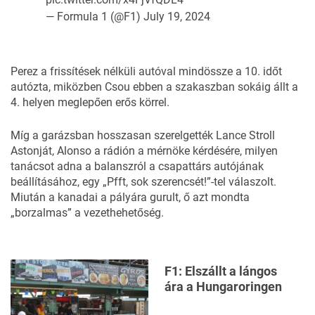
— Formula 1 (@F1)
July 19, 2024
Perez a frissítések nélküli autóval mindössze a 10. időt
autózta, miközben Csou ebben a szakaszban sokáig állt a
4. helyen meglepően erős körrel.
Míg a garázsban hosszasan szerelgették Lance Stroll
Astonját, Alonso a rádión a mérnöke kérdésére, milyen
tanácsot adna a balanszról a csapattárs autójának
beállításához, egy „Pfft, sok szerencsét!”-tel válaszolt.
Miután a kanadai a pályára gurult, ő azt mondta
„borzalmas” a vezethehetőség.
F1: Elszállt a lángos
ára a Hungaroringen