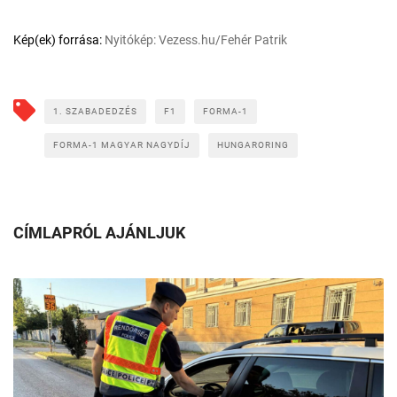
Kép(ek) forrása:
Nyitókép: Vezess.hu/Fehér Patrik
1. SZABADEDZÉS
F1
FORMA-1
FORMA-1 MAGYAR NAGYDÍJ
HUNGARORING
CÍMLAPRÓL AJÁNLJUK