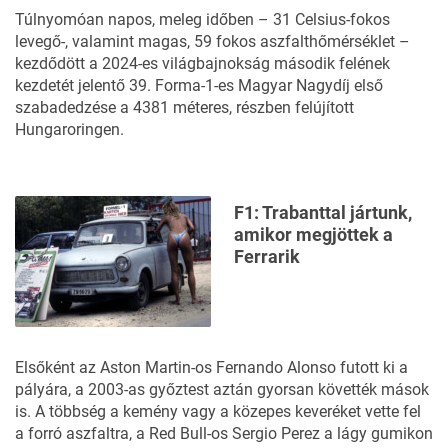
Túlnyomóan napos, meleg időben – 31 Celsius-fokos
levegő-, valamint magas, 59 fokos aszfalthőmérséklet –
kezdődött a 2024-es világbajnokság második felének
kezdetét jelentő 39. Forma-1-es
Magyar Nagydíj
első
szabadedzése a 4381 méteres, részben felújított
Hungaroringen.
F1: Trabanttal jártunk,
amikor megjöttek a
Ferrarik
Elsőként az Aston Martin-os Fernando Alonso futott ki a
pályára, a 2003-as győztest aztán gyorsan követték mások
is. A többség a kemény vagy a közepes keveréket vette fel
a forró aszfaltra, a Red Bull-os Sergio Perez a lágy gumikon