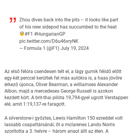
Zhou dives back into the pits – it looks like part
of his new sidepod has succumbed to the heat
#F1
#HungarianGP
pic.twitter.com/D6u46xryNK
— Formula 1 (@F1)
July 19, 2024
Az első félóra csendesen telt el, a lágy gumik félidő előtt
egy-két perccel kerültek fel más autókra is, a haas jövőre
érkező újonca, Oliver Bearman, a williamses Alexander
Albon, majd a mercedeses George Russell is azokon
kezdett kört. A brit-thai pilóta 19,794-gyel ugrott Verstappen
elé, amit 1:19,137-re faragott.
A silverstone-i győztes, Lewis Hamilton 150 ezreddel volt
lassabb csapattársánál, őt a mclarenes Lando Norris
szorította a 3. helyre – három angol állt az élen. A