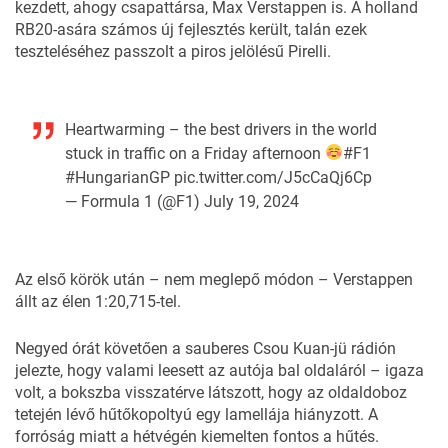
kezdett, ahogy csapattársa, Max Verstappen is. A holland
RB20-asára számos új fejlesztés került, talán ezek
teszteléséhez passzolt a piros jelölésű Pirelli.
Heartwarming – the best drivers in the world
stuck in traffic on a Friday afternoon
#F1
#HungarianGP
pic.twitter.com/J5cCaQj6Cp
— Formula 1 (@F1)
July 19, 2024
Az első körök után – nem meglepő módon – Verstappen
állt az élen 1:20,715-tel.
Negyed órát követően a sauberes Csou Kuan-jü rádión
jelezte, hogy valami leesett az autója bal oldaláról – igaza
volt, a bokszba visszatérve látszott, hogy az oldaldoboz
tetején lévő hűtőkopoltyú egy lamellája hiányzott. A
forróság miatt a hétvégén kiemelten fontos a hűtés.