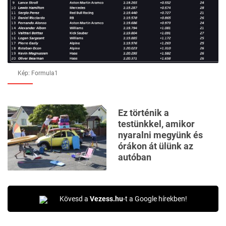
Kép: Formula1
Ez történik a
testünkkel, amikor
nyaralni megyünk és
órákon át ülünk az
autóban
Kövesd a
Vezess.hu
-t a Google hírekben!