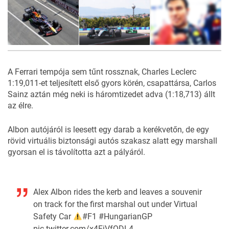
21
FOTÓ
A Ferrari tempója sem tűnt rossznak, Charles Leclerc
1:19,011-et teljesített első gyors körén, csapattársa, Carlos
Sainz aztán még neki is háromtizedet adva (1:18,713) állt
az élre.
Albon autójáról is leesett egy darab a kerékvetőn, de egy
rövid virtuális biztonsági autós szakasz alatt egy marshall
gyorsan el is távolította azt a pályáról.
Alex Albon rides the kerb and leaves a souvenir
on track for the first marshal out under Virtual
Safety Car
#F1
#HungarianGP
pic.twitter.com/x4FjVfQDL4