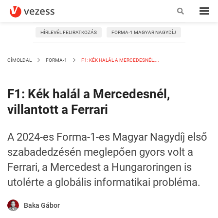
HÍRLEVÉL FELIRATKOZÁS
FORMA-1 MAGYAR NAGYDÍJ
CÍMOLDAL
FORMA-1
F1: KÉK HALÁL A MERCEDESNÉL,...
F1: Kék halál a Mercedesnél,
villantott a Ferrari
A 2024-es Forma-1-es Magyar Nagydíj első
szabadedzésén meglepően gyors volt a
Ferrari, a Mercedest a Hungaroringen is
utolérte a globális informatikai probléma.
Baka Gábor