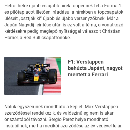
Hétről hétre újabb és újabb hírek röppennek fel a Forma-1-
es pilótapiacot illetően, ráadásul a hírekben a topcsapatok
üléseit „osztják ki” újabb és újabb versenyzőknek. Már a
Japán Nagydíj leintése után is ez volt a téma, a vonatkozó
kérdésekre pedig meglepő nyíltsággal válaszolt Christian
Horner, a Red Bull csapatfőnöke.
F1: Verstappen
behúzta Japánt, nagyot
mentett a Ferrari
Náluk egyszerűnek mondható a képlet: Max Verstappen
szerződéssel rendelkezik, és valószínűleg nem is akar
önszántából távozni. Sergio Perez helye mondható
instabilnak, mert a mexikói szerződése az év végével lejár.