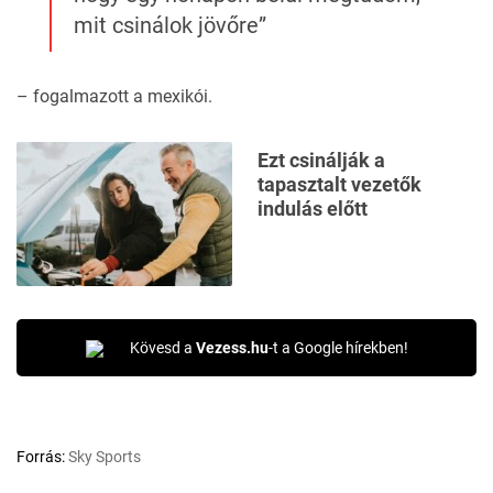
mit csinálok jövőre”
– fogalmazott a mexikói.
Ezt csinálják a
tapasztalt vezetők
indulás előtt
Kövesd a
Vezess.hu
-t a Google hírekben!
Forrás:
Sky Sports