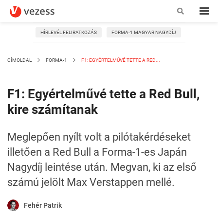
HÍRLEVÉL FELIRATKOZÁS
FORMA-1 MAGYAR NAGYDÍJ
CÍMOLDAL
FORMA-1
F1: EGYÉRTELMŰVÉ TETTE A RED...
F1: Egyértelművé tette a Red Bull,
kire számítanak
Meglepően nyílt volt a pilótakérdéseket
illetően a Red Bull a Forma-1-es Japán
Nagydíj leintése után. Megvan, ki az első
számú jelölt Max Verstappen mellé.
Fehér Patrik