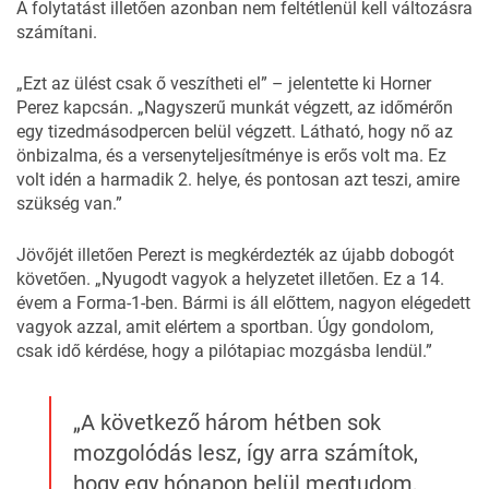
A folytatást illetően azonban nem feltétlenül kell változásra
számítani.
„Ezt az ülést csak ő veszítheti el” – jelentette ki Horner
Perez kapcsán. „Nagyszerű munkát végzett, az időmérőn
egy tizedmásodpercen belül végzett. Látható, hogy nő az
önbizalma, és a versenyteljesítménye is erős volt ma. Ez
volt idén a harmadik 2. helye, és pontosan azt teszi, amire
szükség van.”
Jövőjét illetően Perezt is megkérdezték az újabb dobogót
követően. „Nyugodt vagyok a helyzetet illetően. Ez a 14.
évem a Forma-1-ben. Bármi is áll előttem, nagyon elégedett
vagyok azzal, amit elértem a sportban. Úgy gondolom,
csak idő kérdése, hogy a pilótapiac mozgásba lendül.”
„A következő három hétben sok
mozgolódás lesz, így arra számítok,
hogy egy hónapon belül megtudom,