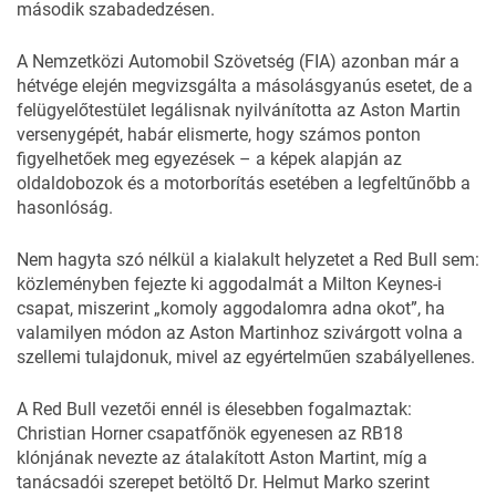
második szabadedzésen
.
A Nemzetközi Automobil Szövetség (FIA) azonban már a
hétvége elején megvizsgálta a másolásgyanús esetet, de a
felügyelőtestület legálisnak nyilvánította az Aston Martin
versenygépét, habár elismerte, hogy számos ponton
figyelhetőek meg egyezések – a képek alapján az
oldaldobozok és a motorborítás esetében a legfeltűnőbb a
hasonlóság.
Nem hagyta szó nélkül a kialakult helyzetet a Red Bull sem:
közleményben fejezte ki aggodalmát a Milton Keynes-i
csapat, miszerint „komoly aggodalomra adna okot”, ha
valamilyen módon az Aston Martinhoz szivárgott volna a
szellemi tulajdonuk, mivel az egyértelműen szabályellenes.
A Red Bull vezetői ennél is élesebben fogalmaztak:
Christian Horner csapatfőnök egyenesen az RB18
klónjának nevezte az átalakított Aston Martint, míg a
tanácsadói szerepet betöltő Dr. Helmut Marko szerint