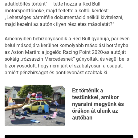
adatletöltés történt” – tette hozzá a Red Bull
motorsportfőnöke, majd feltette a költői kérdést:
„Lehetséges bármiféle dokumentáció nélkül kivitelezni,
majd kezelni az autónk ilyen részletes másolatát?”
Amennyiben bebizonyosodik a Red Bull gyanúja, pár éven
belül másodjára kerülhet komolyabb másolási botrányba
az Aston Martin: a jogelőd Racing Point 2020-as autóját
sokáig „rózsaszín Mercedesnek” gúnyolták, és végül be is
bizonyosodott, hogy nem járt el szabályosan a csapat,
amiért
pénzbírságot és pontlevonást szabtak ki
.
Ez történik a
testünkkel, amikor
nyaralni megyünk és
órákon át ülünk az
autóban