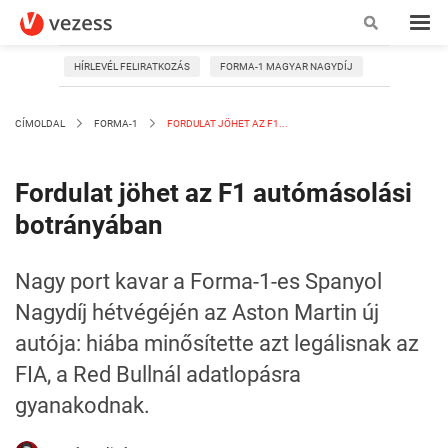
HÍRLEVÉL FELIRATKOZÁS
FORMA-1 MAGYAR NAGYDÍJ
CÍMOLDAL
FORMA-1
FORDULAT JÖHET AZ F1...
Fordulat jöhet az F1 autómásolási
botrányában
Nagy port kavar a Forma-1-es Spanyol
Nagydíj hétvégéjén az Aston Martin új
autója: hiába minősítette azt legálisnak az
FIA, a Red Bullnál adatlopásra
gyanakodnak.