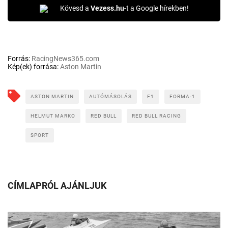
Kövesd a
Vezess.hu
-t a Google hírekben!
Forrás:
RacingNews365.com
Kép(ek) forrása:
Aston Martin
ASTON MARTIN
AUTÓMÁSOLÁS
F1
FORMA-1
HELMUT MARKO
RED BULL
RED BULL RACING
SPORT
CÍMLAPRÓL AJÁNLJUK