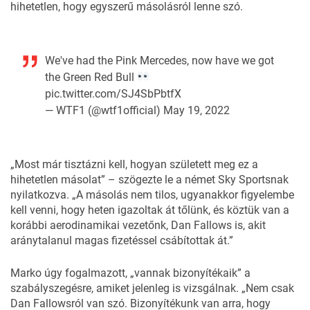
hihetetlen, hogy egyszerű másolásról lenne szó.
We've had the Pink Mercedes, now have we got
the Green Red Bull
pic.twitter.com/SJ4SbPbtfX
— WTF1 (@wtf1official)
May 19, 2022
„Most már tisztázni kell, hogyan született meg ez a
hihetetlen másolat” – szögezte le a német Sky Sportsnak
nyilatkozva. „A másolás nem tilos, ugyanakkor figyelembe
kell venni, hogy heten igazoltak át tőlünk, és
köztük van a
korábbi aerodinamikai vezetőnk, Dan Fallows is
, akit
aránytalanul magas fizetéssel csábítottak át.”
Marko úgy fogalmazott, „vannak bizonyítékaik” a
szabályszegésre, amiket jelenleg is vizsgálnak. „Nem csak
Dan Fallowsról van szó. Bizonyítékunk van arra, hogy