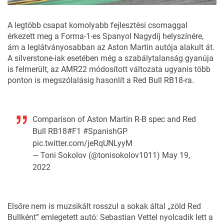
A legtöbb csapat komolyabb fejlesztési csomaggal
érkezett meg a Forma-1-es Spanyol Nagydíj helyszínére,
ám a leglátványosabban az Aston Martin autója alakult át.
A silverstone-iak esetében még
a szabálytalanság gyanúja
is felmerült
, az AMR22 módosított változata ugyanis több
ponton is megszólalásig hasonlít a Red Bull RB18-ra.
Comparison of Aston Martin R-B spec and Red
Bull RB18
#F1
#SpanishGP
pic.twitter.com/jeRqUNLyyM
— Toni Sokolov (@tonisokolov1011)
May 19,
2022
Elsőre nem is muzsikált rosszul a sokak által „zöld Red
Bullként” emlegetett autó: Sebastian Vettel nyolcadik lett a