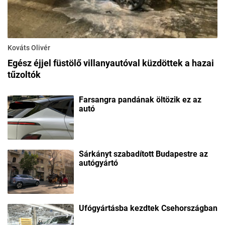
Kováts Olivér
Egész éjjel füstölő villanyautóval küzdöttek a hazai
tűzoltók
Farsangra pandának öltözik ez az
autó
Sárkányt szabadított Budapestre az
autógyártó
Ufógyártásba kezdtek Csehországban