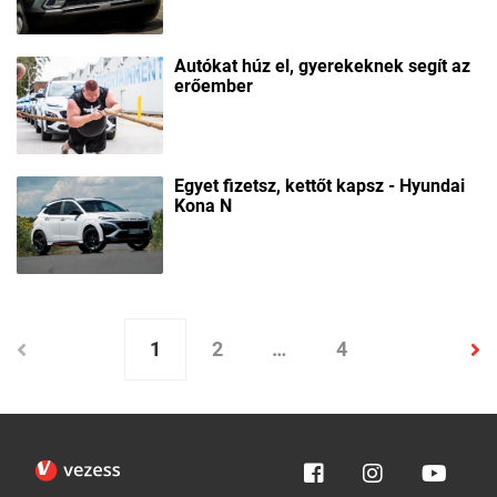
Autókat húz el, gyerekeknek segít az
erőember
Egyet fizetsz, kettőt kapsz - Hyundai
Kona N
1
2
…
4