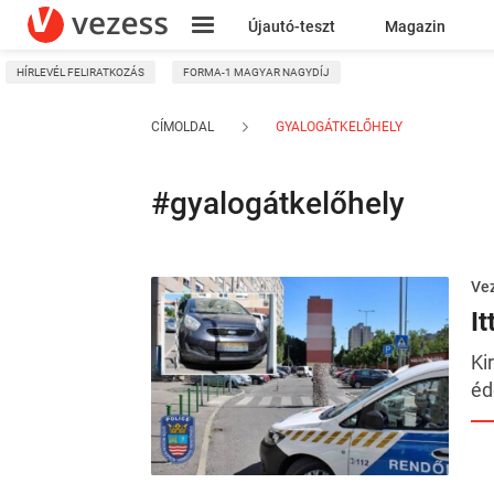
Újautó-teszt
Magazin
HÍRLEVÉL FELIRATKOZÁS
FORMA-1 MAGYAR NAGYDÍJ
Kresz
CÍMOLDAL
GYALOGÁTKELŐHELY
#gyalogátkelőhely
Ve
I
Ki
éd