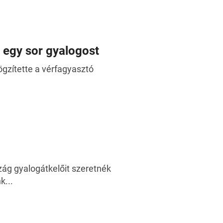
 egy sor gyalogost
ögzítette a vérfagyasztó
zág gyalogátkelőit szeretnék
k...