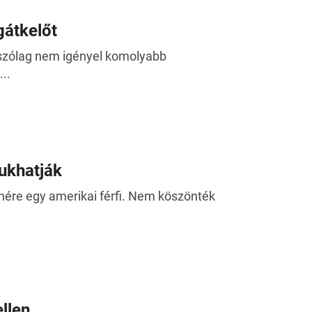
gátkelőt
tszólag nem igényel komolyabb
..
sukhatják
zínére egy amerikai férfi. Nem köszönték
llen