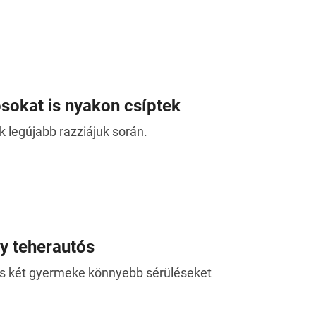
osokat is nyakon csíptek
 legújabb razziájuk során.
y teherautós
 és két gyermeke könnyebb sérüléseket