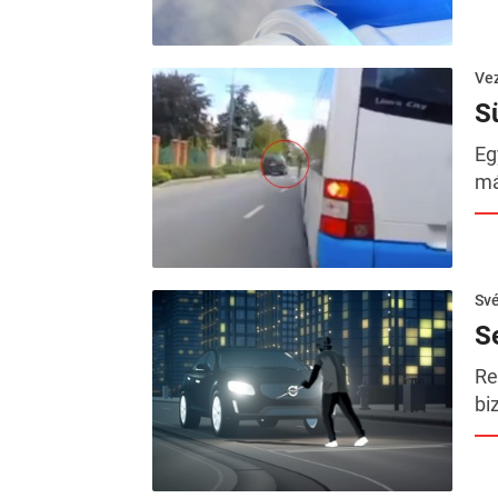
Ve
S
Eg
má
Sv
S
Re
bi