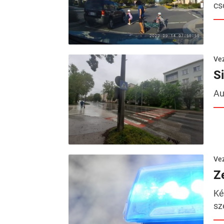
cs
Ve
S
Au
Ve
Z
Ké
sz