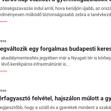
zönségszavazás indul arról, hova kerüljön újabb, az ors
edményesen működő biztonságosabb zebra a tanévkezdé
zess
egváltozik egy forgalmas budapesti kere
 akadálymentesítés jegyében már a Nyugati tér is körbejá
t lévő kerékpáros infrastruktúrát is...
zess
érfagyasztó felvétel, hajszálon múlott a 
legijesztőbb, hogy a szülő és a gyerekek mindent a szabál