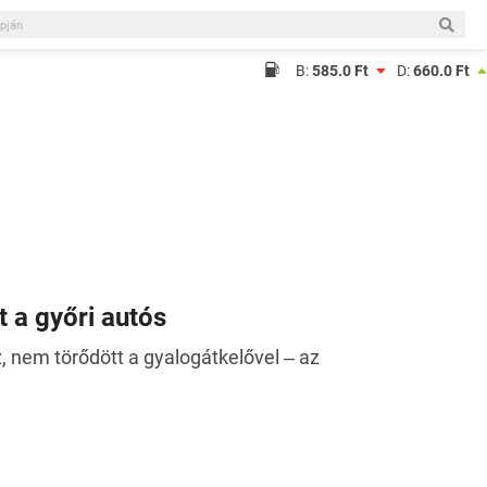
B:
585.0 Ft
D:
660.0 Ft
t a győri autós
oz, nem törődött a gyalogátkelővel ‒ az