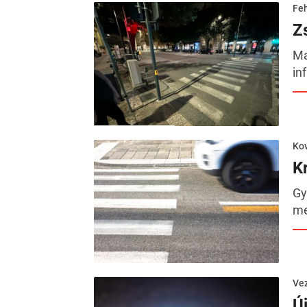
Feh
Z
Ma
in
Kov
K
Gy
me
Ve
Ú