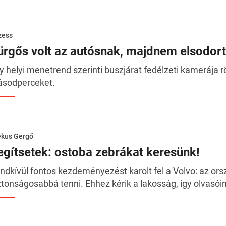
zess
ürgős volt az autósnak, majdnem elsodort
y helyi menetrend szerinti buszjárat fedélzeti kamerája r
sodperceket.
ékus Gergő
egítsetek: ostoba zebrákat keresünk!
ndkívül fontos kezdeményezést karolt fel a Volvo: az ors
ztonságosabbá tenni. Ehhez kérik a lakosság, így olvasóin