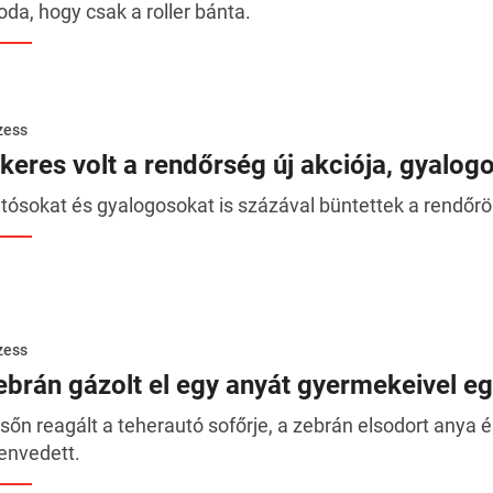
oda, hogy csak a roller bánta.
zess
ikeres volt a rendőrség új akciója, gyalog
tósokat és gyalogosokat is százával büntettek a rendőrök
zess
ebrán gázolt el egy anyát gyermekeivel eg
sőn reagált a teherautó sofőrje, a zebrán elsodort anya
envedett.