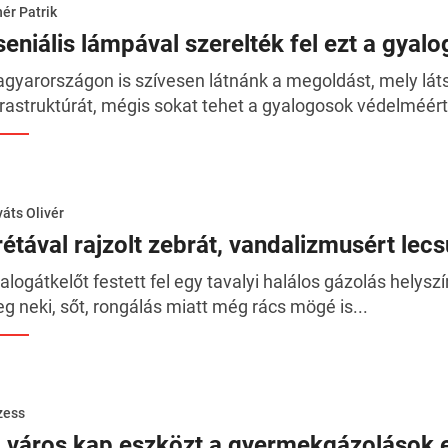
ér Patrik
seniális lámpával szerelték fel ezt a gyalo
gyarországon is szívesen látnánk a megoldást, mely lá
frastruktúrát, mégis sokat tehet a gyalogosok védelméért.
áts Olivér
rétával rajzolt zebrát, vandalizmusért lec
alogátkelőt festett fel egy tavalyi halálos gázolás helys
g neki, sőt, rongálás miatt még rács mögé is...
zess
j város kap eszközt a gyermekgázolások e