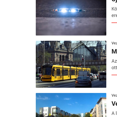
Kö
er
Ve
M
Az
ot
Ve
V
A 