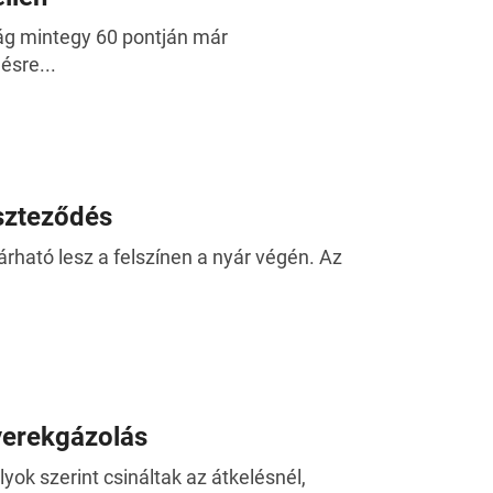
zág mintegy 60 pontján már
sre...
szteződés
rható lesz a felszínen a nyár végén. Az
gyerekgázolás
yok szerint csináltak az átkelésnél,