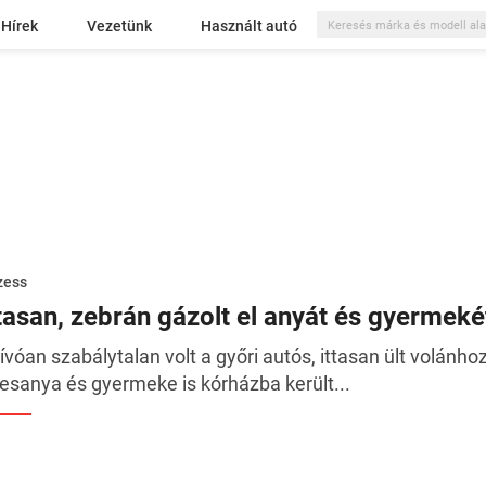
Hírek
Vezetünk
Használt autó
zess
ttasan, zebrán gázolt el anyát és gyermeké
rívóan szabálytalan volt a győri autós, ittasan ült volánh
esanya és gyermeke is kórházba került...