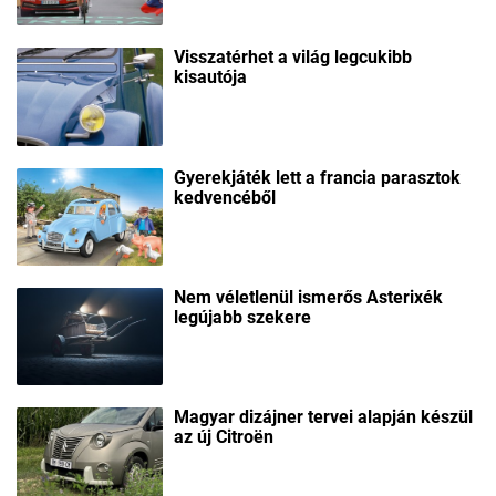
Visszatérhet a világ legcukibb
kisautója
Gyerekjáték lett a francia parasztok
kedvencéből
Nem véletlenül ismerős Asterixék
legújabb szekere
Magyar dizájner tervei alapján készül
az új Citroën