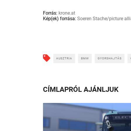
Forrás:
krone.at
Kép(ek) forrása:
Soeren Stache/picture all
AUSZTRIA
BMW
GYORSHAJTÁS
CÍMLAPRÓL AJÁNLJUK