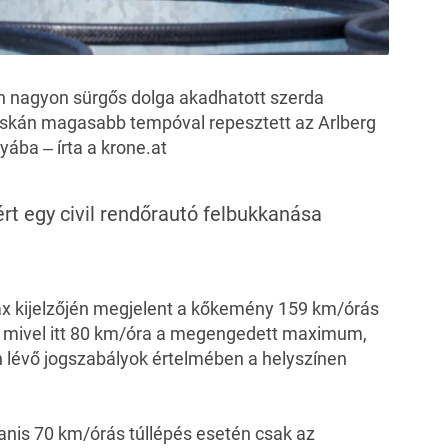
n nagyon sürgős dolga akadhatott szerda
cskán magasabb tempóval repesztett az Arlberg
yába ‒ írta a
krone.at
rt egy civil rendőrautó felbukkanása
pax kijelzőjén megjelent a kőkemény 159 km/órás
: mivel itt 80 km/óra a megengedett maximum,
 lévő jogszabályok értelmében a helyszínen
nis 70 km/órás túllépés esetén csak az