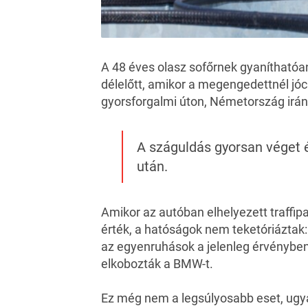
A 48 éves olasz sofőrnek gyaníthatóa
délelőtt, amikor a megengedettnél jó
gyorsforgalmi úton, Németország irán
A száguldás gyorsan véget é
után.
Amikor az autóban elhelyezett traffi
érték, a hatóságok nem teketóriáztak
az egyenruhások a jelenleg érvényben
elkobozták a BMW-t.
Ez még nem a legsúlyosabb eset, ugya