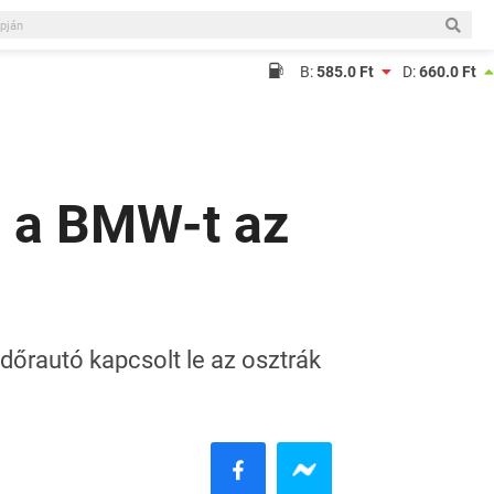
B:
585.0 Ft
D:
660.0 Ft
l a BMW-t az
ndőrautó kapcsolt le az osztrák