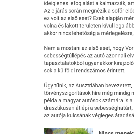
ideiglenes lefoglalást alkalmazzák, am
Az eljárás során megnézik a sofőr elő
ez volt az első eset? Ezek alapján mé
volna és lakott területen kívül legalá
akkor nincs lehetőség a mérlegelésre,
Nem a mostani az első eset, hogy Vo
sebességtúllépés az autó azonnali el
tapasztalatokból ugyanakkor kirajzoló
sok a külföldi rendszámos érintett.
Úgy tűnik, az Ausztriában bevezetett, 
törvényszigorítások híre még mindig n
példa a magyar autósok számára is a
drasztikusan átlépi a sebességhatárt
az autója kulcsának végleges átadásáv
Nincs menekvé