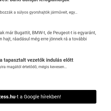
bozzák a súlyos gyorshajtók járműveit, egy…
tak már
Bugattit
,
BMW-t
, de
Peugeot-t
is egyaránt,
an hajt, ráadásul még erre jönnek rá a további
 a tapasztalt vezetők indulás előtt
yira magától értetődő, mégis kevesen…
ess.hu
-t a Google hírekben!