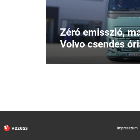
Zéró emisszió, max
Volvo csendes ór
Impresszum