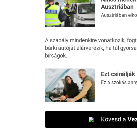
Ausztriában
Ausztriában elko
A szabály mindenkire vonatkozik, fog
bárki autóját elárverezik, ha túl gyors
bírságok.
Ezt csinálják
Ez a szokás ann
Kövesd a
Vez