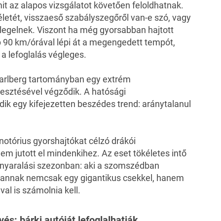
it az alapos vizsgálatot követően feloldhatnak.
életét, visszaeső szabályszegőről van-e szó, vagy
rlegelnek. Viszont ha még gyorsabban hajtott
bb 90 km/órával lépi át a megengedett tempót,
 a lefoglalás végleges.
rarlberg tartományban egy extrém
vesztésével végződik. A hatósági
dik egy kifejezetten beszédes trend: aránytalanul
notórius gyorshajtókat célzó drákói
em jutott el mindenkihez. Az eset tökéletes intő
 nyaralási szezonban: aki a szomszédban
, annak nemcsak egy gigantikus csekkel, hanem
al is számolnia kell.
s: bárki autóját lefoglalhatják