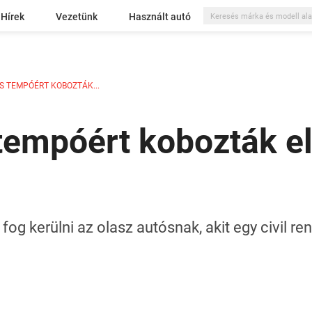
Hírek
Vezetünk
Használt autó
S TEMPÓÉRT KOBOZTÁK...
tempóért kobozták e
og kerülni az olasz autósnak, akit egy civil re