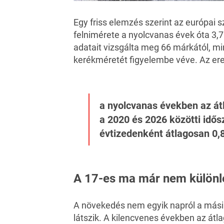
Egy friss elemzés szerint az európai s
felnimérete a nyolcvanas évek óta 3,75
adatait vizsgálta meg 66 márkától, m
kerékméretét figyelembe véve. Az er
a nyolcvanas években az átl
a 2020 és 2026 közötti idős
évtizedenként átlagosan 0,8
A 17-es ma már nem külön
A növekedés nem egyik napról a mási
látszik. A kilencvenes években az átl