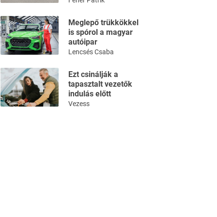
Fehér Patrik
Meglepő trükkökkel
is spórol a magyar
autóipar
Lencsés Csaba
Ezt csinálják a
tapasztalt vezetők
indulás előtt
Vezess