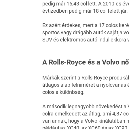
pedig már 16,43 col lett. A 2010-es év
évtizedben pedig már 18 col felett jár.
Ez azért érdekes, mert a 17 colos ke
sportos vagy drágább autók sajátja vo
SUV és elektromos autó indul ekkora
A Rolls-Royce és a Volvo nő
Márkák szerint a
Rolls-Royce
produkál
átlagos alap felniméret a nyolcvanas é
colos a különbség.
A második legnagyobb növekedést a
colra emelkedett az átlag, ami 4,87 c
van annak, hogy a Volvo kínálatában
például az XC40, az XC60 és az XC90.