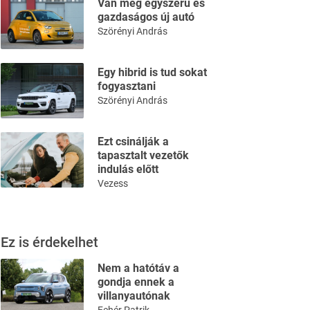
Van még egyszerű és
gazdaságos új autó
Szörényi András
Egy hibrid is tud sokat
fogyasztani
Szörényi András
Ezt csinálják a
tapasztalt vezetők
indulás előtt
Vezess
Ez is érdekelhet
Nem a hatótáv a
gondja ennek a
villanyautónak