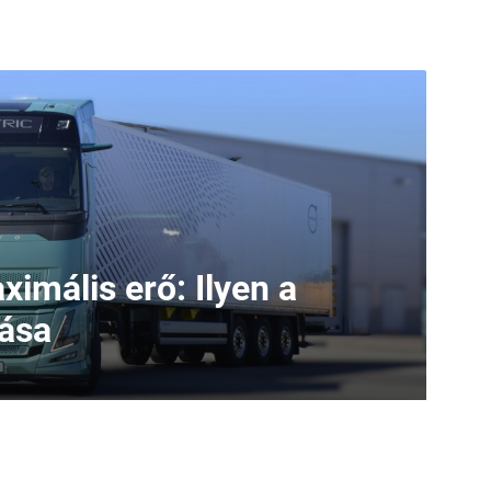
ximális erő: Ilyen a
iása