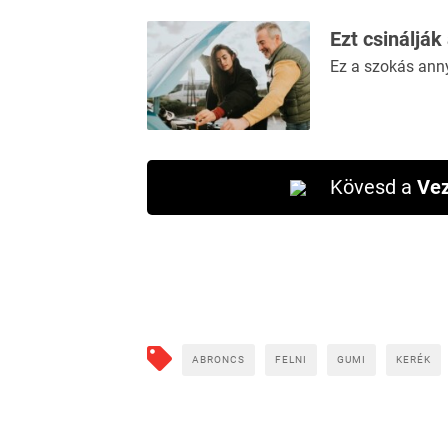
Ezt csinálják
Ez a szokás ann
Kövesd a
Vez
ABRONCS
FELNI
GUMI
KERÉK