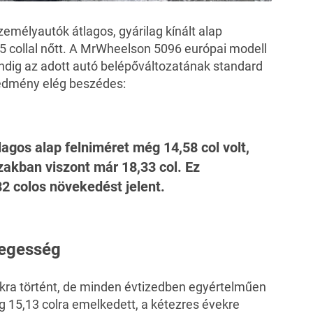
zemélyautók átlagos, gyárilag kínált alap
 collal nőtt. A
MrWheelson
5096 európai modell
indig az adott autó belépőváltozatának standard
edmény elég beszédes:
agos alap felniméret még 14,58 col volt,
zakban viszont már 18,33 col. Ez
2 colos növekedést jelent.
legesség
kra történt, de minden évtizedben egyértelműen
ag 15,13 colra emelkedett, a kétezres évekre