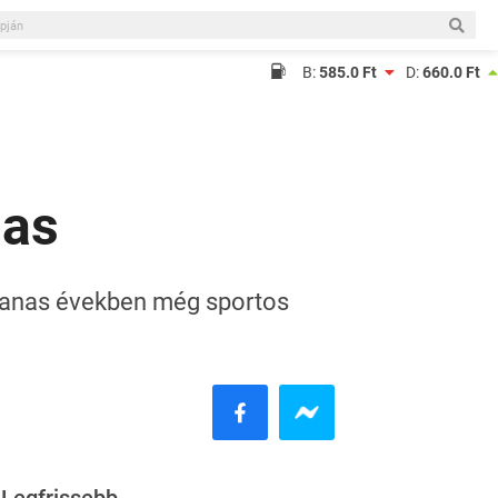
B:
585.0 Ft
D:
660.0 Ft
-as
cvanas években még sportos