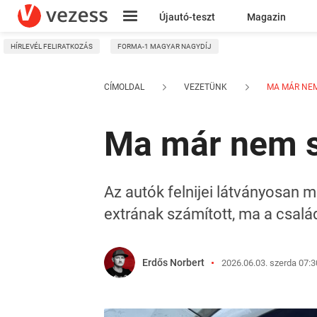
Újautó-teszt
Magazin
HÍRLEVÉL FELIRATKOZÁS
FORMA-1 MAGYAR NAGYDÍJ
Kresz
CÍMOLDAL
VEZETÜNK
MA MÁR NEM
Ma már nem s
Az autók felnijei látványosan
extrának számított, ma a család
Erdős Norbert
2026.06.03. szerda 07:3