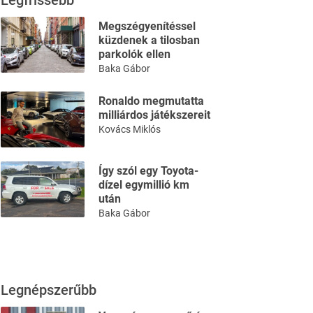
Legfrissebb
Megszégyenítéssel
küzdenek a tilosban
parkolók ellen
Baka Gábor
Ronaldo megmutatta
milliárdos játékszereit
Kovács Miklós
Így szól egy Toyota-
dízel egymillió km
után
Baka Gábor
Legnépszerűbb