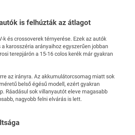
utók is felhúzták az átlagot
V-k és crossoverek térnyerése. Ezek az autók
a karosszéria arányaihoz egyszerűen jobban
rosi terepjárón a 15-16 colos kerék már gyakran
erre az irányra. Az akkumulátorcsomag miatt sok
méretű belső égésű modell, ezért gyakran
ap. Ráadásul sok villanyautót eleve magasabb
sabb, nagyobb felni elvárás is lett.
ltsága