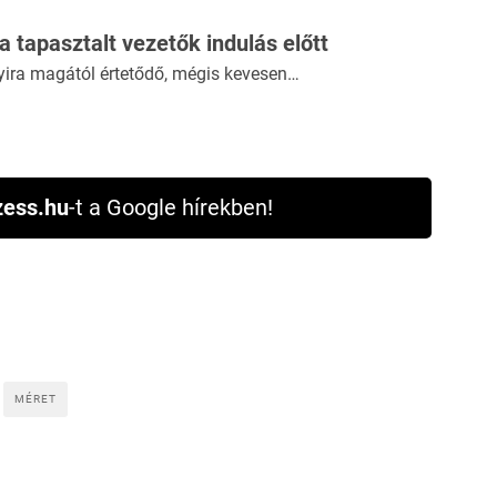
 a tapasztalt vezetők indulás előtt
yira magától értetődő, mégis kevesen…
ess.hu
-t a Google hírekben!
MÉRET