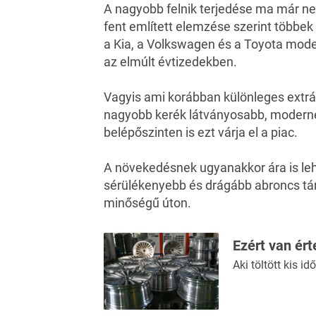
A nagyobb felnik terjedése ma már ne
fent említett elemzése szerint többek
a Kia, a Volkswagen és a Toyota model
az elmúlt évtizedekben.
Vagyis ami korábban különleges extrán
nagyobb kerék látványosabb, moderneb
belépőszinten is ezt várja el a piac.
A növekedésnek ugyanakkor ára is leh
sérülékenyebb és drágább abroncs tár
minőségű úton.
Ezért van ér
Aki töltött kis i