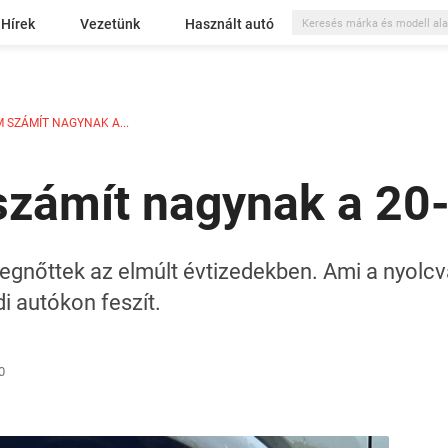
Hírek
Vezetünk
Használt autó
 SZÁMÍT NAGYNAK A...
zámít nagynak a 20
 megnőttek az elmúlt évtizedekben. Ami a nyol
i autókon feszít.
0