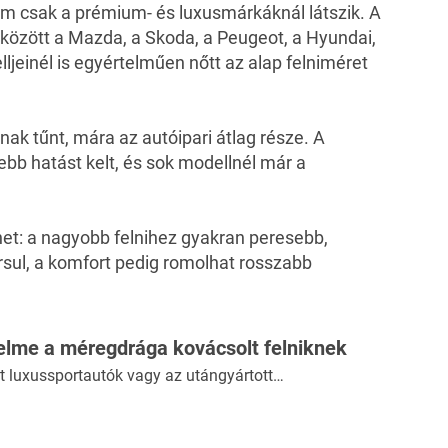
m csak a prémium- és luxusmárkáknál látszik. A
 között a Mazda, a Skoda, a Peugeot, a Hyundai,
ljeinél is egyértelműen nőtt az alap felniméret
ak tűnt, mára az autóipari átlag része. A
b hatást kelt, és sok modellnél már a
et: a nagyobb felnihez gyakran peresebb,
sul, a komfort pedig romolhat rosszabb
telme a méregdrága kovácsolt felniknek
dőt luxussportautók vagy az utángyártott…