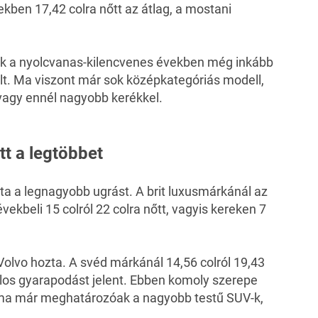
ekben 17,42 colra nőtt az átlag, a mostani
rék a nyolcvanas-kilencvenes években még inkább
lt. Ma viszont már sok középkategóriás modell,
 vagy ennél
nagyobb kerékkel
.
tt a legtöbbet
ta a legnagyobb ugrást. A brit luxusmárkánál az
vekbeli 15 colról 22 colra nőtt, vagyis kereken 7
Volvo
hozta. A svéd márkánál 14,56 colról 19,43
olos gyarapodást jelent. Ebben komoly szerepe
 ma már meghatározóak a nagyobb testű SUV-k,