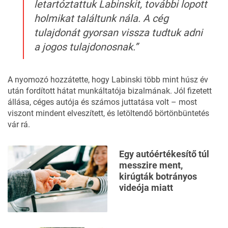
letartóztattuk Labinskit, további lopott
holmikat találtunk nála. A cég
tulajdonát gyorsan vissza tudtuk adni
a jogos tulajdonosnak.”
A nyomozó hozzátette, hogy Labinski több mint húsz év
után fordított hátat munkáltatója bizalmának. Jól fizetett
állása, céges autója és számos juttatása volt – most
viszont mindent elveszített, és letöltendő börtönbüntetés
vár rá.
Egy autóértékesítő túl
messzire ment,
kirúgták botrányos
videója miatt