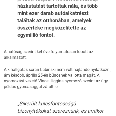
házkutatást tartottak nála, és több
mint ezer darab autóalkatrészt
találtak az otthonában, amelyek
összértéke megközelítette az
egymillió fontot.
A hatóság szerint két éve folyamatosan lopott az
alkalmazott.
A kihallgatás során Labinski nem volt hajlandó nyilatkozni,
ám később, április 25-én bűnösnek vallotta magát. A
nyomozást vezető Vince Higgins nyomozó szerint az ügy
példás gyorsasággal zárult le:
„Sikerült kulcsfontosságú
bizonyítékokat szereznünk, és amikor