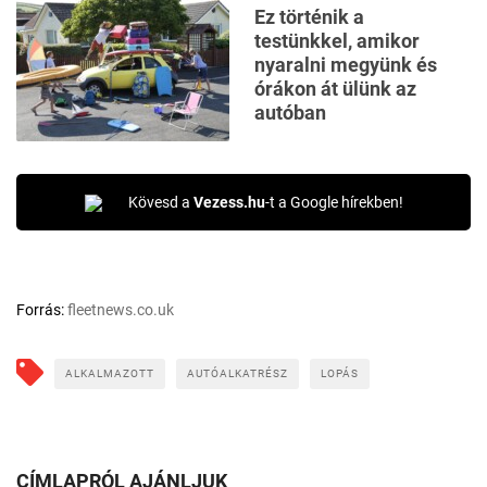
Ez történik a
testünkkel, amikor
nyaralni megyünk és
órákon át ülünk az
autóban
Kövesd a
Vezess.hu
-t a Google hírekben!
Forrás:
fleetnews.co.uk
ALKALMAZOTT
AUTÓALKATRÉSZ
LOPÁS
CÍMLAPRÓL AJÁNLJUK