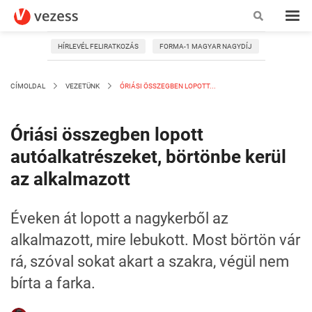
HÍRLEVÉL FELIRATKOZÁS
FORMA-1 MAGYAR NAGYDÍJ
CÍMOLDAL
VEZETÜNK
ÓRIÁSI ÖSSZEGBEN LOPOTT...
Óriási összegben lopott
autóalkatrészeket, börtönbe kerül
az alkalmazott
Éveken át lopott a nagykerből az
alkalmazott, mire lebukott. Most börtön vár
rá, szóval sokat akart a szakra, végül nem
bírta a farka.