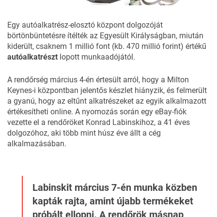
Egy autóalkatrész-elosztó központ dolgozóját
börtönbüntetésre ítélték az Egyesült Királyságban, miután
kiderült, csaknem 1 millió font (kb. 470 millió forint) értékű
autóalkatrészt
lopott munkaadójától.
A rendőrség március 4-én értesült arról, hogy a Milton
Keynes-i központban jelentős készlet hiányzik, és felmerült
a gyanú, hogy az eltűnt alkatrészeket az egyik alkalmazott
értékesítheti online. A nyomozás során egy
eBay-fiók
vezette el a rendőröket Konrad Labinskihoz, a 41 éves
dolgozóhoz, aki több mint húsz éve állt a cég
alkalmazásában.
Labinskit március 7-én munka közben
kapták rajta, amint újabb termékeket
próbált ellopni. A rendőrök másnap