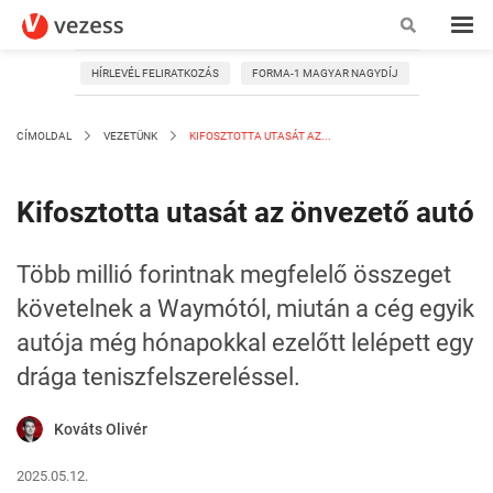
HÍRLEVÉL FELIRATKOZÁS
FORMA-1 MAGYAR NAGYDÍJ
CÍMOLDAL
VEZETÜNK
KIFOSZTOTTA UTASÁT AZ...
Kifosztotta utasát az önvezető autó
Több millió forintnak megfelelő összeget
követelnek a Waymótól, miután a cég egyik
autója még hónapokkal ezelőtt lelépett egy
drága teniszfelszereléssel.
Kováts Olivér
2025.05.12.