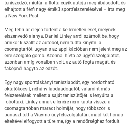
teniszedző, miután a flotta egyik autója meghibásodott, és
elhajtott a férfi nagy értékű sportfelszerelésével – írta meg
a
New York Post
.
Még február elején történt a kellemetlen eset, melynek
elszenvedő alanya, Daniel Linley arról számolt be, hogy
amikor kiszállt az autóból, nem tudta kinyitni a
csomagtartót, ugyanis az applikációban nem jelent meg az
erre szolgáló gomb. Azonnal hívta az ügyfélszolgálatot,
azonban amíg vonalban volt, az autó fogta magát, és
faképnél hagyta az edzőt.
Egy nagy sporttáskányi teniszlabdát, egy hordozható
oktatókocsit, néhány labdaadogatót, valamint más
felszerelések mellett a saját teniszütőjét is lenyúlta a
robottaxi. Linley annak ellenére nem kapta vissza a
csomagtartóban maradt holmiját, hogy többször is
panaszt tett a Waymo ügyfélszolgálatán, majd két hónap
elteltével elfogyott a türelme, így a rendőrséghez fordult.