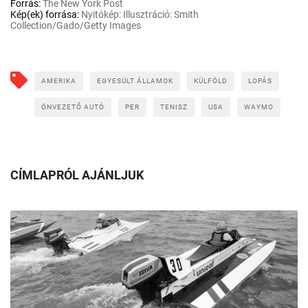
Forrás:
The New York Post
Kép(ek) forrása:
Nyitókép: Illusztráció: Smith
Collection/Gado/Getty Images
AMERIKA
EGYESÜLT ÁLLAMOK
KÜLFÖLD
LOPÁS
ÖNVEZETŐ AUTÓ
PER
TENISZ
USA
WAYMO
CÍMLAPRÓL AJÁNLJUK