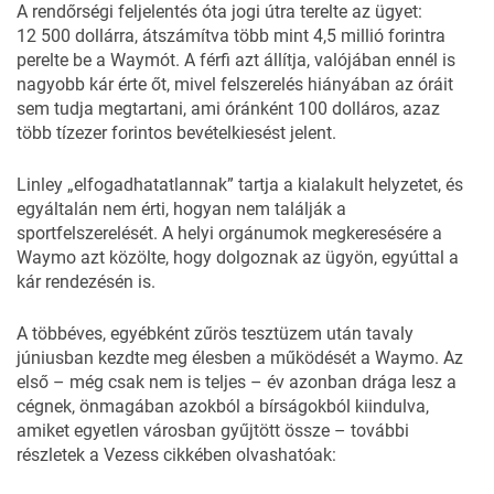
A rendőrségi feljelentés óta jogi útra terelte az ügyet:
12 500 dollárra, átszámítva több mint 4,5 millió forintra
perelte be a Waymót. A férfi azt állítja, valójában ennél is
nagyobb kár érte őt, mivel felszerelés hiányában az óráit
sem tudja megtartani, ami óránként 100 dolláros, azaz
több tízezer forintos bevételkiesést jelent.
Linley „elfogadhatatlannak” tartja a kialakult helyzetet, és
egyáltalán nem érti, hogyan nem találják a
sportfelszerelését. A helyi orgánumok megkeresésére a
Waymo azt közölte, hogy dolgoznak az ügyön, egyúttal a
kár rendezésén is.
A többéves, egyébként zűrös tesztüzem után tavaly
júniusban kezdte meg élesben a működését a Waymo. Az
első – még csak nem is teljes – év azonban drága lesz a
cégnek, önmagában azokból a bírságokból kiindulva,
amiket egyetlen városban gyűjtött össze – további
részletek
a Vezess cikkében
olvashatóak: