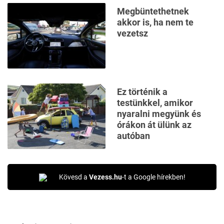
Megbüntethetnek
akkor is, ha nem te
vezetsz
Ez történik a
testünkkel, amikor
nyaralni megyünk és
órákon át ülünk az
autóban
Kövesd a
Vezess.hu
-t a Google hírekben!