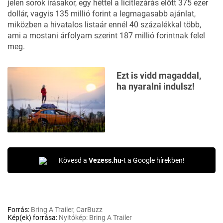
jelen sorok írásakor, egy héttel a licitlezárás előtt 375 ezer
dollár, vagyis 135 millió forint a legmagasabb ajánlat,
miközben a hivatalos listaár ennél 40 százalékkal több,
ami a mostani árfolyam szerint 187 millió forintnak felel
meg.
Ezt is vidd magaddal,
ha nyaralni indulsz!
Kövesd a
Vezess.hu
-t a Google hírekben!
Forrás:
Bring A Trailer, CarBuzz
Kép(ek) forrása:
Nyitókép: Bring A Trailer