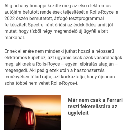
Alig néhány hónapja kezdte meg az
első elektromos
autójára
befutott rendelések teljesítését a Rolls-Royce: a
2022 őszén bemutatott,
átfogó tesztprogrammal
felkészített Spectre iránt óriási az érdeklődés, amit jól
mutat, hogy tízből négy megrendelő új ügyfél a brit
márkánál.
Ennek ellenére nem mindenki juthat hozzá a népszerű
elektromos kupéhoz, azt ugyanis csak azok vásárolhatják
meg, akiknek a Rolls-Royce – egyéni elbírálás alapján –
megengedi. Aki pedig ezek után a haszonszerzés
reményében túlad rajta,
azt kockáztatja
, hogy újonnan
soha többé nem vehet Rolls-Royce-t.
Már nem csak a Ferrari
teszi feketelistára az
ügyfeleit