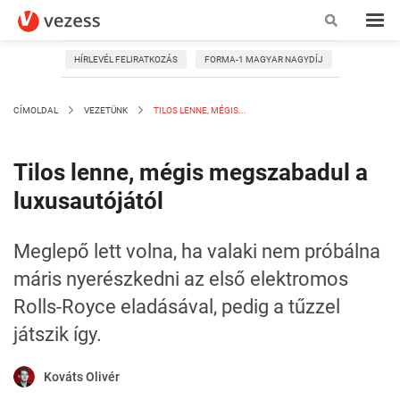
HÍRLEVÉL FELIRATKOZÁS
FORMA-1 MAGYAR NAGYDÍJ
CÍMOLDAL
VEZETÜNK
TILOS LENNE, MÉGIS...
Tilos lenne, mégis megszabadul a
luxusautójától
Meglepő lett volna, ha valaki nem próbálna
máris nyerészkedni az első elektromos
Rolls-Royce eladásával, pedig a tűzzel
játszik így.
Kováts Olivér