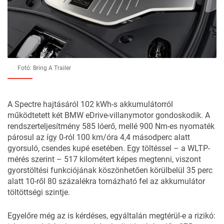
Fotó: Bring A Trailer
A Spectre hajtásáról 102 kWh-s akkumulátorról
működtetett két BMW eDrive-villanymotor gondoskodik. A
rendszerteljesítmény 585 lóerő, mellé 900 Nm-es nyomaték
párosul az így 0-ról 100 km/óra 4,4 másodperc alatt
gyorsuló, csendes kupé esetében. Egy töltéssel – a WLTP-
mérés szerint – 517 kilométert képes megtenni, viszont
gyorstöltési funkciójának köszönhetően körülbelül 35 perc
alatt 10-ről 80 százalékra tornázható fel az akkumulátor
töltöttségi szintje.
Egyelőre még az is kérdéses, egyáltalán megtérül-e a rizikó: