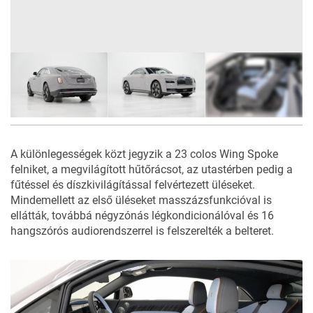
7
FOTÓ
A különlegességek közt jegyzik a 23 colos Wing Spoke
felniket, a megvilágított hűtőrácsot, az utastérben pedig a
fűtéssel és díszkivilágítással felvértezett üléseket.
Mindemellett az első üléseket masszázsfunkcióval is
ellátták, továbbá négyzónás légkondicionálóval és 16
hangszórós audiorendszerrel is felszerelték a belteret.