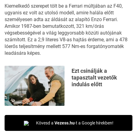
Kiemelkedő szerepet tölt be a Ferrari múltjában az F40,
ugyanis ez volt az utolsó modell, amire halála előtt
személyesen adta az áldását az alapító Enzo Ferrari.
Amikor 1987-ben bemutatkozott, 321 km/órás
végsebességével a világ leggyorsabb közúti autójának
számított. Ez a 2,9 literes V8-as hajtás érdeme, ami a 478
lóerős teljesítmény mellett 577 Nm-es forgatónyomaték
leadására képes.
Ezt csinálják a
tapasztalt vezetők
indulás előtt
Kövesd a
Vezess.hu
-t a Google hírekben!