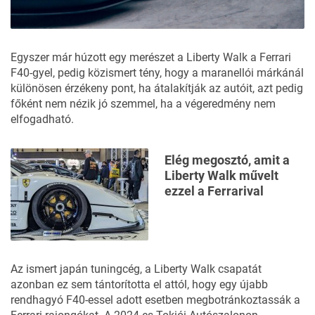
Egyszer már
húzott egy merészet
a Liberty Walk a Ferrari
F40-gyel, pedig közismert tény, hogy a maranellói márkánál
különösen érzékeny pont, ha átalakítják az autóit, azt pedig
főként nem nézik jó szemmel, ha
a végeredmény nem
elfogadható
.
Elég megosztó, amit a
Liberty Walk művelt
ezzel a Ferrarival
Az ismert japán tuningcég, a Liberty Walk csapatát
azonban ez sem tántorította el attól, hogy egy újabb
rendhagyó F40-essel adott esetben megbotránkoztassák a