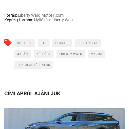
Forrás:
Liberty Walk, Motor1.com
Kép(ek) forrása:
Nyitókép: Liberty Walk
BODY KIT
F40
FERRARI
FERRARI F40
JAPÁN
KÜLFÖLD
LIBERTY WALK
MAZDA
TOKIÓI AUTÓSZALON
CÍMLAPRÓL AJÁNLJUK