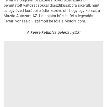
Ferrari-rajongókat. A 2024-es Tokiói Autószalonon
bemutatott változat sokkal drasztikusabbra sikerült, mint
az egy évvel korábbi elődje, kezdve ott, hogy egy kei car, a
Mazda Autozam AZ-1 alapjaira húzták fel a legendás
Ferrari vonásait – számolt be róla a
Motor1.com
.
A képre kattintva galéria nyílik: