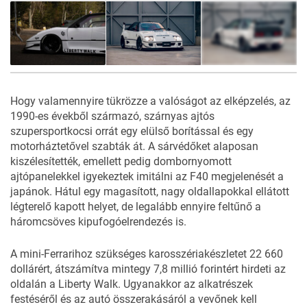
6
FOTÓ
Hogy valamennyire tükrözze a valóságot az elképzelés, az
1990-es évekből származó, szárnyas ajtós
szupersportkocsi orrát egy elülső borítással és egy
motorháztetővel szabták át. A sárvédőket alaposan
kiszélesítették, emellett pedig dombornyomott
ajtópanelekkel igyekeztek imitálni az F40 megjelenését a
japánok. Hátul egy magasított, nagy oldallapokkal ellátott
légterelő kapott helyet, de legalább ennyire feltűnő a
háromcsöves kipufogóelrendezés is.
A mini-Ferrarihoz szükséges karosszériakészletet 22 660
dollárért, átszámítva mintegy 7,8 millió forintért hirdeti az
oldalán
a Liberty Walk. Ugyanakkor az alkatrészek
festéséről és az autó összerakásáról a vevőnek kell