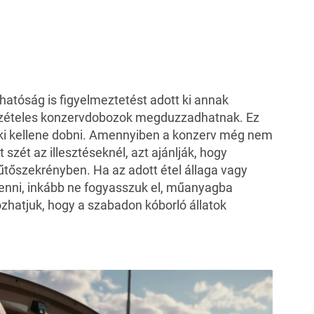
hatóság is figyelmeztetést adott ki annak
észételes konzervdobozok megduzzadhatnak. Ez
 ki kellene dobni. Amennyiben a konzerv még nem
t szét az illesztéseknél, azt ajánlják, hogy
hűtőszekrényben. Ha az adott étel állaga vagy
 lenni, inkább ne fogyasszuk el, műanyagba
hatjuk, hogy a szabadon kóborló állatok