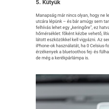
5. Kütyük
Manapság már nincs olyan, hogy ne le
utcára lépünk – és bár amúgy sem ta
felhívás lehet egy „keringőre”, ez hat
hőmérséklet: főként kézbe vehető, lí
látott eszközökkel kell vigyázni. Az s
iPhone-ok használatát, ha 0 Celsius-
érzékenyek a bluetoothos fej- és fülha
de még a kerékpárlámpa is.