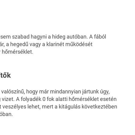
 sem szabad hagyni a hideg autóban. A fából
tár, a hegedű vagy a klarinét működését
y hőmérséklet.
ítők
s valószínű, hogy már mindannyian jártunk úgy,
vizet. A folyadék 0 fok alatti hőmérséklet esetén
t veszélyes lehet, mert a kitágulás következtében
tóban.