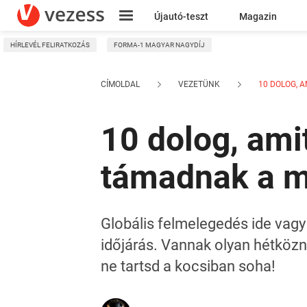
Újautó-teszt
Magazin
HÍRLEVÉL FELIRATKOZÁS
FORMA-1 MAGYAR NAGYDÍJ
Kresz
CÍMOLDAL
VEZETÜNK
10 DOLOG, AM
10 dolog, ami
támadnak a 
Globális felmelegedés ide vagy 
időjárás. Vannak olyan hétköz
ne tartsd a kocsiban soha!