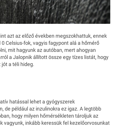
 mint azt az előző években megszokhattuk, ennek
 0 Celsius-fok, vagyis fagypont alá a hőmérő
olni, mit hagyunk az autóban, mert ahogyan
rról a
Jalopnik
állított össze egy tízes listát, hogy
ót a téli hideg.
tív hatással lehet a gyógyszerek
de például az inzulinokra ez igaz. A legtöbb
óban, hogy milyen hőmérsékleten tároljuk az
ok vagyunk, inkább keressük fel kezelőorvosunkat