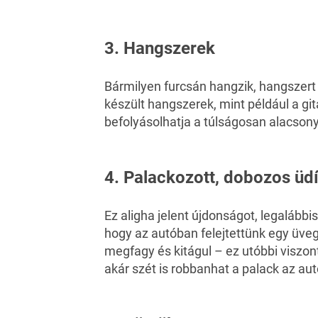
3. Hangszerek
Bármilyen furcsán hangzik, hangszert
készült hangszerek, mint például a gi
befolyásolhatja a túlságosan alacson
4. Palackozott, dobozos üd
Ez aligha jelent újdonságot, legalábbi
hogy az autóban felejtettünk egy üveg 
megfagy és kitágul – ez utóbbi viszon
akár szét is robbanhat a palack az au