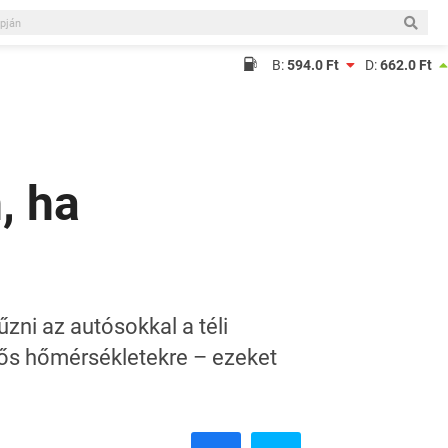
B:
594.0 Ft
D:
662.0 Ft
, ha
zni az autósokkal a téli
pős hőmérsékletekre – ezeket