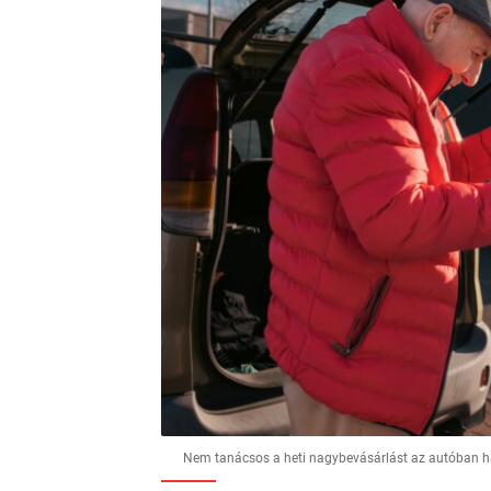
Nem tanácsos a heti nagybevásárlást az autóban hag