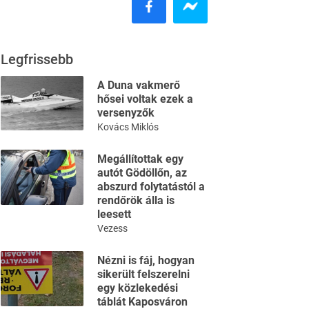
Legfrissebb
A Duna vakmerő
hősei voltak ezek a
versenyzők
Kovács Miklós
Megállítottak egy
autót Gödöllőn, az
abszurd folytatástól a
rendőrök álla is
leesett
Vezess
Nézni is fáj, hogyan
sikerült felszerelni
egy közlekedési
táblát Kaposváron