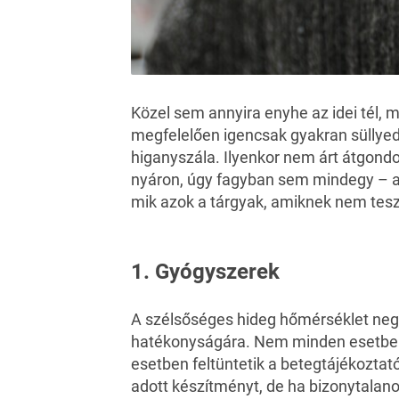
Közel sem annyira enyhe az idei tél,
megfelelően igencsak gyakran süllyed
higanyszála. Ilyenkor nem árt átgond
nyáron
, úgy fagyban sem mindegy – a
mik azok a tárgyak, amiknek nem tesz j
1. Gyógyszerek
A szélsőséges hideg hőmérséklet nega
hatékonyságára. Nem minden esetben, 
esetben feltüntetik a betegtájékoztat
adott készítményt, de ha bizonytalan