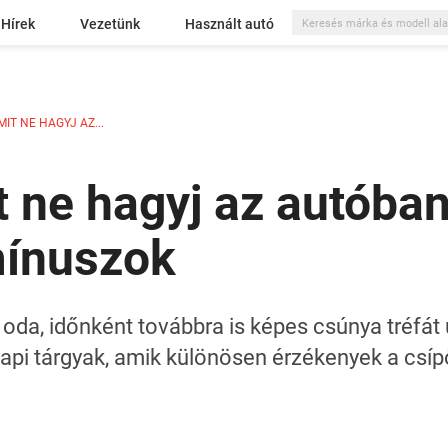
Hírek
Vezetünk
Használt autó
IT NE HAGYJ AZ...
t ne hagyj az autóban
mínuszok
oda, időnként továbbra is képes csúnya tréfát ű
napi tárgyak, amik különösen érzékenyek a csí