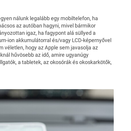
gyen nálunk legalább egy mobiltelefon, ha
nácsos az autóban hagyni, mivel bármikor
ványozottan igaz, ha fagypont alá süllyed a
tium-ion akkumulátorral és/vagy LCD-képernyővel
em véletlen, hogy az Apple sem javasolja az
foknál hűvösebb az idő, amire ugyanúgy
llgatók, a tabletek, az okosórák és okoskarkötők,