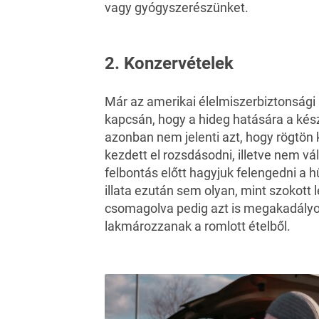
vagy gyógyszerészünket.
2. Konzervételek
Már az amerikai élelmiszerbiztonsági 
kapcsán, hogy a hideg hatására a k
azonban nem jelenti azt, hogy rögtön
kezdett el rozsdásodni, illetve nem vál
felbontás előtt hagyjuk felengedni a 
illata ezután sem olyan, mint szokott
csomagolva pedig azt is megakadályoz
lakmározzanak a romlott ételből.