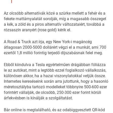
Az olcsóbb alternatívák közé a szürke mellett a fehér és a
fekete mattárnyalatát sorolják, míg a magasabb összeget
a kék, a zöld és a piros alternatív változataiért, továbbá a
rózsaszín aranyért (rose gold) kérik el.
A
Road & Truck
azt írja, egy New York-i magáncég
átlagosan 2000-5000 dollárért végzi el a munkát, ami 700
ezertől 1,8 millió forintig terjedő díjszabásnak felel meg.
Ebből kiindulva a Tesla egyértelműen drágábban fóliázza
le az autókat, mint a legtöbb ezzel foglalkozó vállalkozás,
különösen akkor, ha a hazai viszonylatokkal vetjük össze.
Internetes kereséseink során arra jutottunk, hogy a hasonló
méretosztályba tartozó modelleket többnyire 500-600 ezer
forintért vállalják, de olcsóbb, 250-300 ezer forint körüli
árfekvésben is kínálják a szolgáltatást.
Bár
online
is megtalálható, és az odabiggyesztett QR-kód