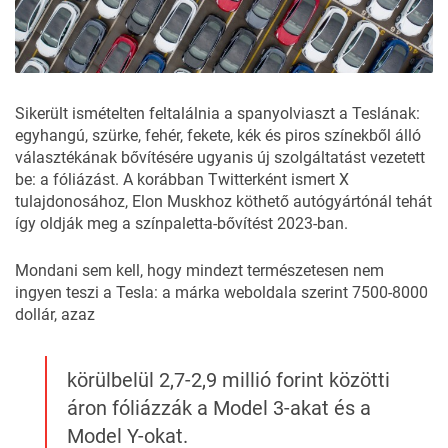
Sikerült ismételten feltalálnia a spanyolviaszt a Teslának:
egyhangú, szürke, fehér, fekete, kék és piros színekből álló
választékának bővítésére ugyanis új szolgáltatást vezetett
be: a fóliázást. A korábban Twitterként ismert X
tulajdonosához, Elon Muskhoz köthető autógyártónál tehát
így oldják meg a színpaletta-bővítést 2023-ban.
Mondani sem kell, hogy mindezt természetesen nem
ingyen teszi a Tesla: a márka weboldala szerint 7500-8000
dollár, azaz
körülbelül 2,7-2,9 millió forint közötti
áron fóliázzák a Model 3-akat és a
Model Y-okat.