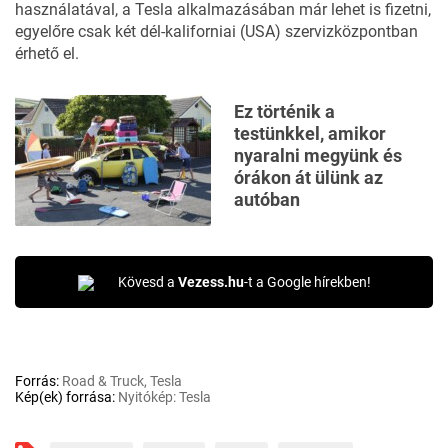
használatával, a Tesla alkalmazásában már lehet is fizetni,
egyelőre csak két dél-kaliforniai (USA) szervizközpontban
érhető el.
Ez történik a
testünkkel, amikor
nyaralni megyünk és
órákon át ülünk az
autóban
Kövesd a
Vezess.hu
-t a Google hírekben!
Forrás:
Road & Truck, Tesla
Kép(ek) forrása:
Nyitókép: Tesla