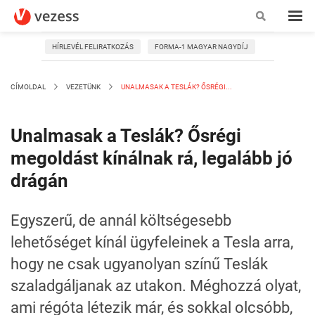
HÍRLEVÉL FELIRATKOZÁS
FORMA-1 MAGYAR NAGYDÍJ
CÍMOLDAL
VEZETÜNK
UNALMASAK A TESLÁK? ŐSRÉGI...
Unalmasak a Teslák? Ősrégi
megoldást kínálnak rá, legalább jó
drágán
Egyszerű, de annál költségesebb
lehetőséget kínál ügyfeleinek a Tesla arra,
hogy ne csak ugyanolyan színű Teslák
szaladgáljanak az utakon. Méghozzá olyat,
ami régóta létezik már, és sokkal olcsóbb,