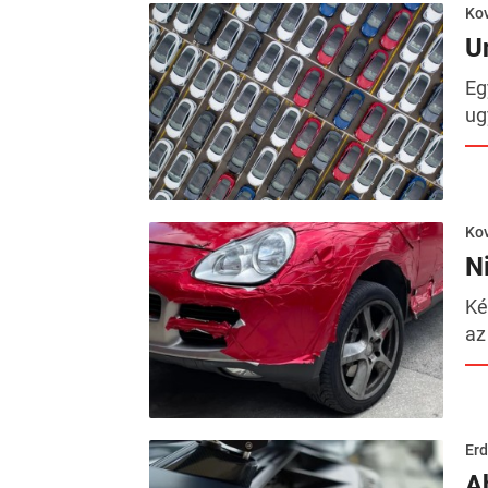
Kov
U
Eg
ug
Kov
N
Ké
az
Erd
A