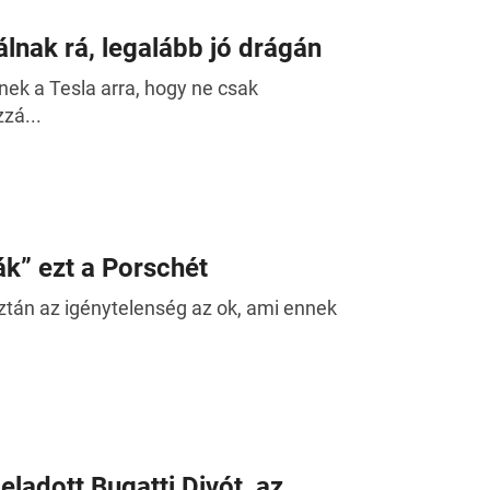
lnak rá, legalább jó drágán
nek a Tesla arra, hogy ne csak
zá...
ák” ezt a Porschét
sztán az igénytelenség az ok, ami ennek
eladott Bugatti Divót, az