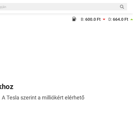
B:
600.0 Ft
D:
664.0 Ft
ckhoz
 Tesla szerint a milliókért elérhető