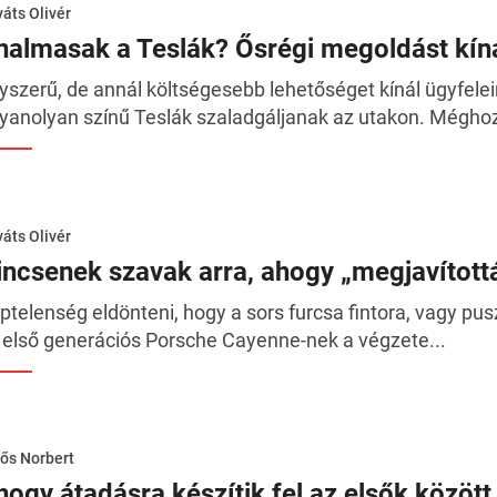
áts Olivér
nalmasak a Teslák? Ősrégi megoldást kíná
yszerű, de annál költségesebb lehetőséget kínál ügyfelei
yanolyan színű Teslák szaladgáljanak az utakon. Méghoz
áts Olivér
incsenek szavak arra, ahogy „megjavított
ptelenség eldönteni, hogy a sors furcsa fintora, vagy pu
 első generációs Porsche Cayenne-nek a végzete...
ős Norbert
hogy átadásra készítik fel az elsők között 