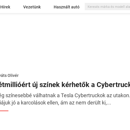
Hírek
Vezetünk
Használt autó
áts Olivér
étmillióért új színek kérhetők a Cybertru
g színesebbé válhatnak a Tesla Cybertruckok az utakon. A
liájuk jó a karcolások ellen, ám az nem derült ki,...