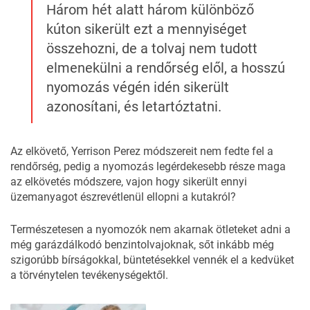
Három hét alatt három különböző
kúton sikerült ezt a mennyiséget
összehozni, de a tolvaj nem tudott
elmenekülni a rendőrség elől, a hosszú
nyomozás végén idén sikerült
azonosítani, és letartóztatni.
Az elkövető, Yerrison Perez módszereit nem fedte fel a
rendőrség, pedig a nyomozás legérdekesebb része maga
az elkövetés módszere, vajon hogy sikerült ennyi
üzemanyagot észrevétlenül ellopni a kutakról?
Természetesen a nyomozók nem akarnak ötleteket adni a
még garázdálkodó benzintolvajoknak, sőt inkább még
szigorúbb bírságokkal, büntetésekkel vennék el a kedvüket
a törvénytelen tevékenységektől.