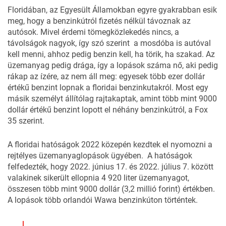
Floridában, az Egyesült Államokban egyre gyakrabban esik
meg, hogy a benzinkútról fizetés nélkül távoznak az
autósok. Mivel érdemi tömegközlekedés nincs, a
távolságok nagyok, így szó szerint a mosdóba is autóval
kell menni, ahhoz pedig benzin kell, ha törik, ha szakad. Az
üzemanyag pedig drága, így a lopások száma nő, aki pedig
rákap az ízére, az nem áll meg: egyesek több ezer dollár
értékű benzint lopnak a floridai benzinkutakról. Most egy
másik személyt állítólag rajtakaptak, amint több mint 9000
dollár értékű benzint lopott el néhány benzinkútról, a Fox
35 szerint.
A floridai hatóságok 2022 közepén kezdtek el nyomozni a
rejtélyes üzemanyaglopások ügyében. A hatóságok
felfedezték, hogy 2022. június 17. és 2022. július 7. között
valakinek sikerült ellopnia 4 920 liter üzemanyagot,
összesen több mint 9000 dollár (3,2 millió forint) értékben.
A lopások több orlandói Wawa benzinkúton történtek.