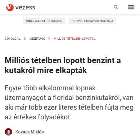
HÍRLEVÉL FELIRATKOZÁS
FORMA-1 MAGYAR NAGYDÍJ
CÍMOLDAL
VEZETÜNK
MILLIÓS TÉTELBEN LOPOTT...
Milliós tételben lopott benzint a
kutakról mire elkapták
Egyre több alkalommal lopnak
üzemanyagot a floridai benzinkutakról, van
aki már több ezer literes tételben fújta meg
az értékes folyadékot.
Kovács Miklós