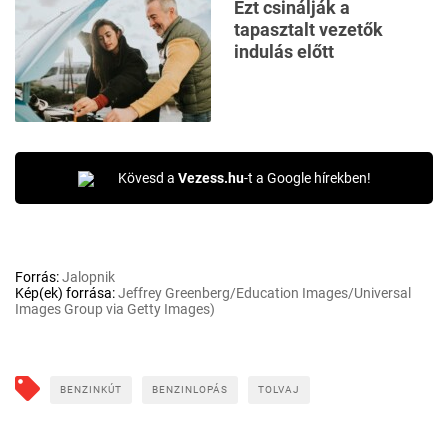
Ezt csinálják a
tapasztalt vezetők
indulás előtt
Kövesd a
Vezess.hu
-t a Google hírekben!
Forrás:
Jalopnik
Kép(ek) forrása:
Jeffrey Greenberg/Education Images/Universal
Images Group via Getty Images)
BENZINKÚT
BENZINLOPÁS
TOLVAJ