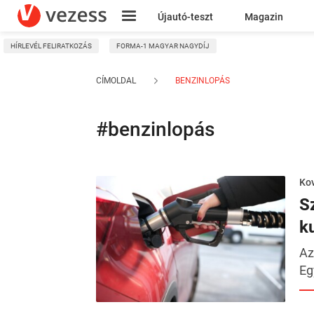
Újautó-teszt
Magazin
HÍRLEVÉL FELIRATKOZÁS
FORMA-1 MAGYAR NAGYDÍJ
Kresz
CÍMOLDAL
BENZINLOPÁS
#benzinlopás
Kov
S
k
Az
Eg