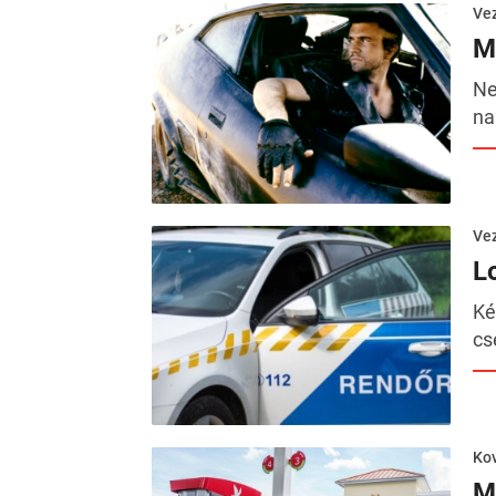
Ve
M
Ne
na
Ve
L
Ké
cs
Kov
Mi