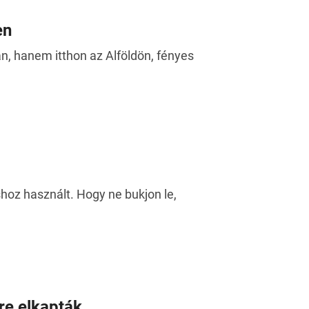
en
n, hanem itthon az Alföldön, fényes
shoz használt. Hogy ne bukjon le,
ire elkapták