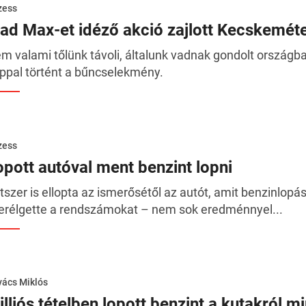
zess
ad Max-et idéző akció zajlott Kecskemét
m valami tőlünk távoli, általunk vadnak gondolt országba
ppal történt a bűncselekmény.
zess
opott autóval ment benzint lopni
tszer is ellopta az ismerősétől az autót, amit benzinlopá
erélgette a rendszámokat – nem sok eredménnyel...
ács Miklós
lliós tételben lopott benzint a kutakról m