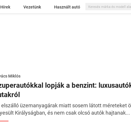
Hírek
Vezetünk
Használt autó
ács Miklós
zuperautókkal lopják a benzint: luxusautó
utakról
 elszálló üzemanyagárak miatt sosem látott méreteket öl
yesült Királyságban, és nem csak olcsó autók hajtanak...