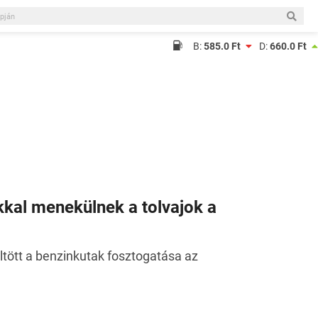
B:
585.0 Ft
D:
660.0 Ft
kkal menekülnek a tolvajok a
tött a benzinkutak fosztogatása az