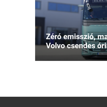
Zéró emisszió, max
Volvo csendes ór