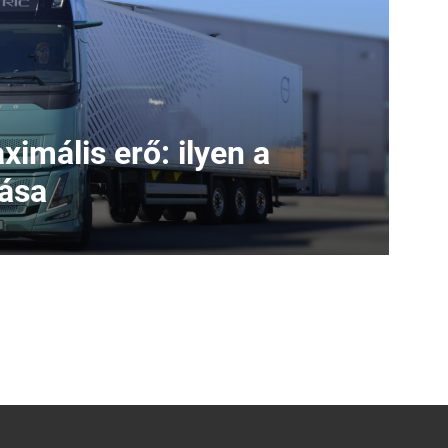
imális erő: ilyen a
iása