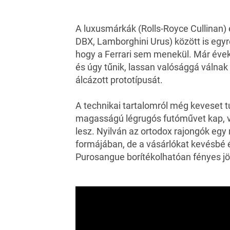
A luxusmárkák (
Rolls-Royce Cullinan
)
DBX, Lamborghini Urus
) között is egy
hogy a Ferrari sem menekül. Már évek ó
és úgy tűnik, lassan valósággá válnak
álcázott prototípusát.
A technikai tartalomról még keveset t
magasságú légrugós futóművet kap, val
lesz. Nyilván az ortodox rajongók egy
formájában, de a vásárlókat kevésbé 
Purosangue borítékolhatóan fényes jövő