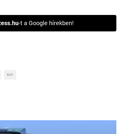
ess.hu
-t a Google hírekben!
SUV