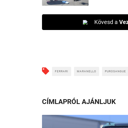
Kövesd a
Vez
FERRARI
MARANELLO
PUROSANGUE
CÍMLAPRÓL AJÁNLJUK