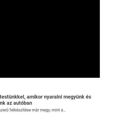
 testünkkel, amikor nyaralni megyünk és
ünk az autóban
szerű felkészítése már megy, mint a…