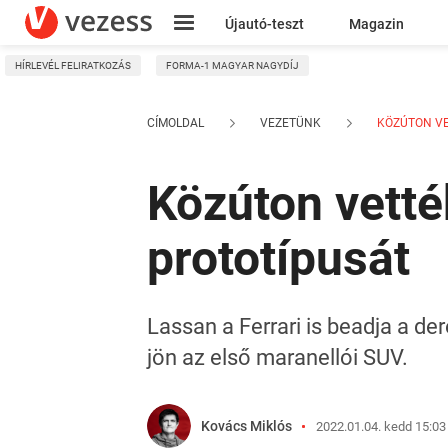
Újautó-teszt
Magazin
HÍRLEVÉL FELIRATKOZÁS
FORMA-1 MAGYAR NAGYDÍJ
Kresz
CÍMOLDAL
VEZETÜNK
KÖZÚTON VET
Közúton vetté
prototípusát
Lassan a Ferrari is beadja a der
jön az első maranellói SUV.
Kovács Miklós
2022.01.04. kedd 15:03