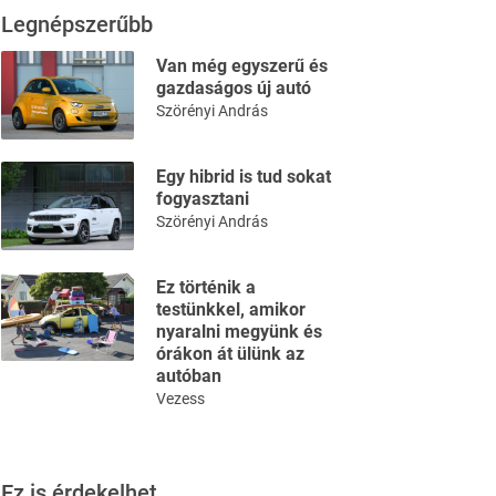
Legnépszerűbb
Van még egyszerű és
gazdaságos új autó
Szörényi András
Egy hibrid is tud sokat
fogyasztani
Szörényi András
Ez történik a
testünkkel, amikor
nyaralni megyünk és
órákon át ülünk az
autóban
Vezess
Ez is érdekelhet