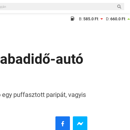
B:
585.0 Ft
D:
660.0 Ft
szabadidő-autó
b egy puffasztott paripát, vagyis