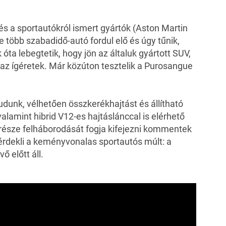
 és a sportautókról ismert gyártók (
Aston Martin
re több szabadidő-autó fordul elő és úgy tűnik,
ta lebegtetik, hogy jön az általuk gyártott SUV,
 az ígéretek. Már közúton tesztelik a Purosangue
udunk, vélhetően összkerékhajtást és állítható
amint hibrid V12-es hajtáslánccal is elérhető
 része felháborodását fogja kifejezni kommentek
érdekli a keményvonalas sportautós múlt: a
 előtt áll.