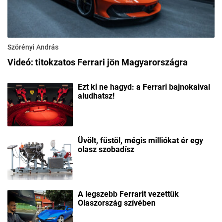
Szörényi András
Videó: titokzatos Ferrari jön Magyarországra
Ezt ki ne hagyd: a Ferrari bajnokaival
aludhatsz!
Üvölt, füstöl, mégis milliókat ér egy
olasz szobadísz
A legszebb Ferrarit vezettük
Olaszország szívében