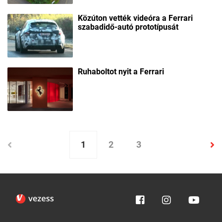
Közúton vették videóra a Ferrari
szabadidő-autó prototípusát
Ruhaboltot nyit a Ferrari
1
2
3