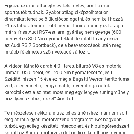
Egyszerre ámulatba ejtő és félelmetes, amit a mai
sportautók tudnak. Gyakorlatilag elképzelhetetlen
dinamikát lehet belőlük előcsalogatni, és nem kell hozzá
F1-es laboratórium. Több német tuningműhely is faragja
már a friss Audi RS7-est, ami gyárilag sem gyenge (600
lóerővel és 800 Nm nyomatékkal debütált tavaly ősszel
az
Audi RS 7 Sportback)
, de a beavatkozások után még
inkább félelmetes szörnyeteggé változik.
A videón látható darab 4.0 literes, biturbó V8-as motorja
immár 1050 lóerőt, és 1200 Nm nyomatékot teljesít.
Szédítő, hiszen 15 éve ez még a Bugatti Veyron territóriuma
volt, a legerősebb, leggyorsabb, méregdrága autók
karcolták ezt a szintet, most meg egy lengyel tuningműhely
hoz ilyen szintre „mezei” Audikat.
Természetesen ekkora plusz teljesítményhez már nem volt
elég átírni a gyári motorvezérlő programot. Két nagyobb
turbót, egyedileg készített intercoolert, és kipufogórendszert
kapott az Audi, a motorvezérlőt pedig sikerült úgy megírni,