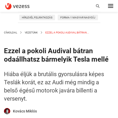
HÍRLEVÉL FELIRATKOZÁS
FORMA-1 MAGYAR NAGYDÍJ
CÍMOLDAL
VEZETÜNK
EZZEL A POKOLI AUDIVAL BÁTRAN...
Ezzel a pokoli Audival bátran
odaállhatsz bármelyik Tesla mellé
Hiába éljük a brutális gyorsulásra képes
Teslák korát, ez az Audi még mindig a
belső égésű motorok javára billenti a
versenyt.
Kovács Miklós