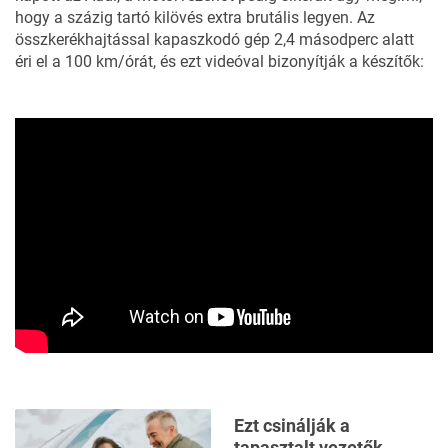
hogy a százig tartó kilövés extra brutális legyen. Az
összkerékhajtással kapaszkodó gép 2,4 másodperc alatt
éri el a 100 km/órát, és ezt videóval bizonyítják a készítők:
Ezt csinálják a
tapasztalt vezetők