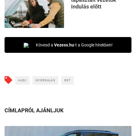
indulás előtt
Kövesd a
Vezess.hu
-t a Google hírekben!
AUDI
GYORSULÁS
RS7
CÍMLAPRÓL AJÁNLJUK