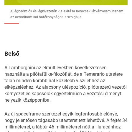
A légbeömlők és légkivezetők kialakítása nemcsak látványelem, hanem
az aerodinamikai hatékonyságot is szolgálja.
Belső
A Lamborghini az elmúlt években következetesen
használta a pilótafülke-filozófiát, de a Temerario utastere
talán minden korábbinál közelebb viszi ehhez az
elképzeléshez. Az alacsony üléspozíció, pilótaszerű vezetői
környezet és kapcsolók egyértelműen a vezetési élményt
helyezik középpontba.
Az új spaceframe szerkezet egyik legfontosabb előnye,
hogy jelentősen tágasabb utasteret tett lehetővé. A fejtér 34
milliméterrel, a lábtér 46 milliméterrel nőtt a Huracánhoz