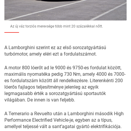
Az új váz torziós merevsége több mint 20 százalékkal nőtt.
A Lamborghini szerint ez az első sorozatgyártású
turbómotor, amely eléri ezt a fordulatszámot.
A motor 800 lóerőt ad le 9000 és 9750-es fordulat között,
maximális nyomatéka pedig 730 Nm, amely 4000 és 7000-
es fordulatszám között áll rendelkezésre. Literenkénti 200
lóerős fajlagos teljesítménye jelenleg az egyik
legmagasabb érték a sorozatgyártású sportautók
világában. De innen is van feljebb.
A Temerario a Revuelto után a Lamborghini második High
Performance Electrified Vehicle-je, egyben az a típus,
amellyel teljessé vált a sant’agatai gyártó elektrifikációja.