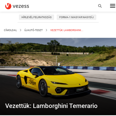
HÍRLEVÉL FELIRATKOZÁS
FORMA-1 MAGYAR NAGYDÍJ
CÍMOLDAL
ÚJAUTÓ-TESZT
VEZETTÜK: LAMBORGHINI...
Vezettük: Lamborghini Temerario