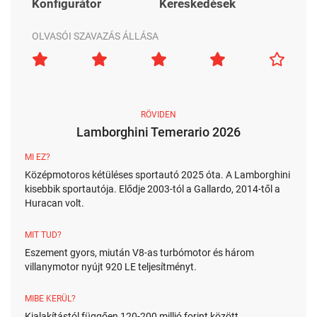
Konfigurátor
Kereskedések
OLVASÓI SZAVAZÁS ÁLLÁSA
RÖVIDEN
Lamborghini Temerario 2026
MI EZ?
Középmotoros kétüléses sportautó 2025 óta. A Lamborghini
kisebbik sportautója. Elődje 2003-tól a Gallardo, 2014-től a
Huracan volt.
MIT TUD?
Eszement gyors, miután V8-as turbómotor és három
villanymotor nyújt 920 LE teljesítményt.
MIBE KERÜL?
Kialakítástól függően 120-200 millió forint között.