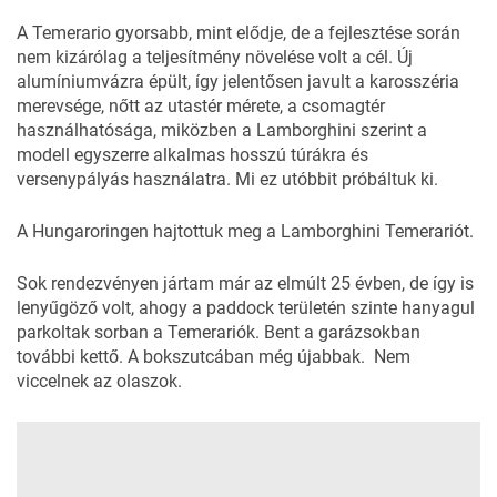
A Temerario gyorsabb, mint elődje, de a fejlesztése során
nem kizárólag a teljesítmény növelése volt a cél. Új
alumíniumvázra épült, így jelentősen javult a karosszéria
merevsége, nőtt az utastér mérete, a csomagtér
használhatósága, miközben a Lamborghini szerint a
modell egyszerre alkalmas hosszú túrákra és
versenypályás használatra. Mi ez utóbbit próbáltuk ki.
A Hungaroringen hajtottuk meg a Lamborghini Temerariót.
Sok rendezvényen jártam már az elmúlt 25 évben, de így is
lenyűgöző volt, ahogy a paddock területén szinte hanyagul
parkoltak sorban a Temerariók. Bent a garázsokban
további kettő. A bokszutcában még újabbak. Nem
viccelnek az olaszok.