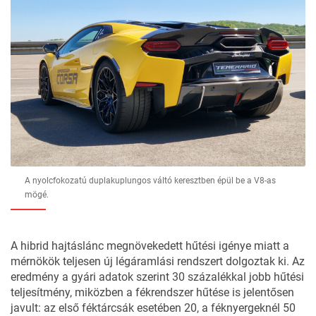
A nyolcfokozatú duplakuplungos váltó keresztben épül be a V8-as
mögé.
A hibrid hajtáslánc megnövekedett hűtési igénye miatt a
mérnökök teljesen új légáramlási rendszert dolgoztak ki. Az
eredmény a gyári adatok szerint 30 százalékkal jobb hűtési
teljesítmény, miközben a fékrendszer hűtése is jelentősen
javult: az első féktárcsák esetében 20, a féknyergeknél 50