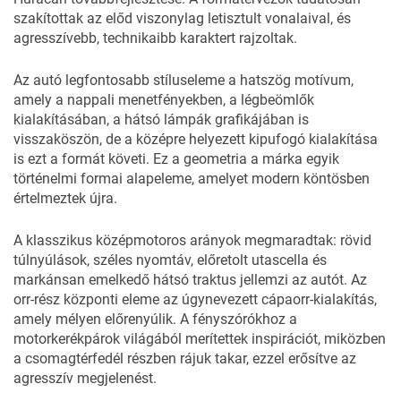
szakítottak az előd viszonylag letisztult vonalaival, és
agresszívebb, technikaibb karaktert rajzoltak.
Az autó legfontosabb stíluseleme a hatszög motívum,
amely a nappali menetfényekben, a légbeömlők
kialakításában, a hátsó lámpák grafikájában is
visszaköszön, de a középre helyezett kipufogó kialakítása
is ezt a formát követi. Ez a geometria a márka egyik
történelmi formai alapeleme, amelyet modern köntösben
értelmeztek újra.
A klasszikus középmotoros arányok megmaradtak: rövid
túlnyúlások, széles nyomtáv, előretolt utascella és
markánsan emelkedő hátsó traktus jellemzi az autót. Az
orr-rész központi eleme az úgynevezett cápaorr-kialakítás,
amely mélyen előrenyúlik. A fényszórókhoz a
motorkerékpárok világából merítettek inspirációt, miközben
a csomagtérfedél részben rájuk takar, ezzel erősítve az
agresszív megjelenést.