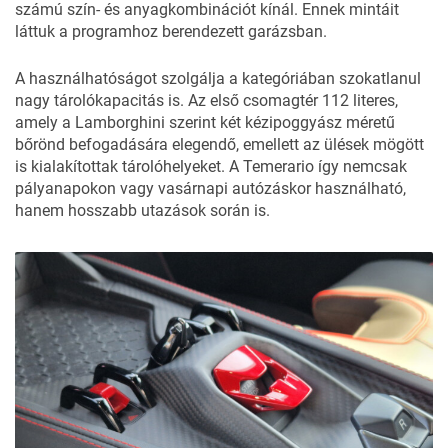
számú szín- és anyagkombinációt kínál. Ennek mintáit
láttuk a programhoz berendezett garázsban.
A használhatóságot szolgálja a kategóriában szokatlanul
nagy tárolókapacitás is. Az első csomagtér 112 literes,
amely a Lamborghini szerint két kézipoggyász méretű
bőrönd befogadására elegendő, emellett az ülések mögött
is kialakítottak tárolóhelyeket. A Temerario így nemcsak
pályanapokon vagy vasárnapi autózáskor használható,
hanem hosszabb utazások során is.