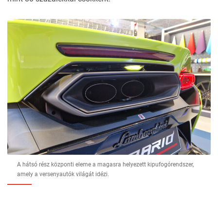
A hátsó rész központi eleme a magasra helyezett kipufogórendszer,
amely a versenyautók világát idézi.