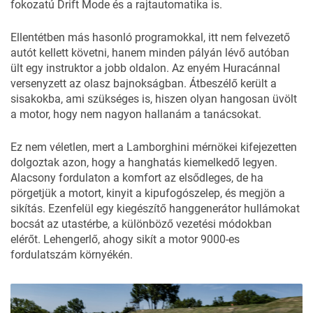
fokozatú Drift Mode és a rajtautomatika is.
Ellentétben más hasonló programokkal, itt nem felvezető
autót kellett követni, hanem minden pályán lévő autóban
ült egy instruktor a jobb oldalon. Az enyém Huracánnal
versenyzett az olasz bajnokságban. Átbeszélő került a
sisakokba, ami szükséges is, hiszen olyan hangosan üvölt
a motor, hogy nem nagyon hallanám a tanácsokat.
Ez nem véletlen, mert a Lamborghini mérnökei kifejezetten
dolgoztak azon, hogy a hanghatás kiemelkedő legyen.
Alacsony fordulaton a komfort az elsődleges, de ha
pörgetjük a motort, kinyit a kipufogószelep, és megjön a
sikítás. Ezenfelül egy kiegészítő hanggenerátor hullámokat
bocsát az utastérbe, a különböző vezetési módokban
elérőt. Lehengerlő, ahogy sikít a motor 9000-es
fordulatszám környékén.