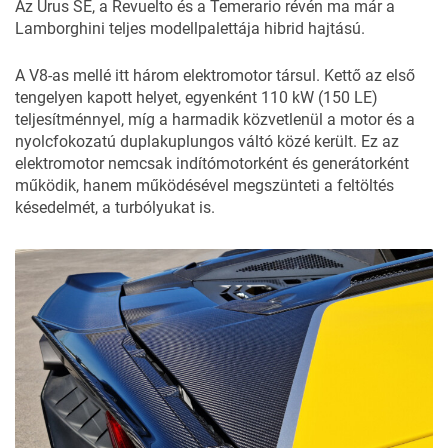
Az Urus SE, a Revuelto és a Temerario révén ma már a
Lamborghini teljes modellpalettája hibrid hajtású.
A V8-as mellé itt három elektromotor társul. Kettő az első
tengelyen kapott helyet, egyenként 110 kW (150 LE)
teljesítménnyel, míg a harmadik közvetlenül a motor és a
nyolcfokozatú duplakuplungos váltó közé került. Ez az
elektromotor nemcsak indítómotorként és generátorként
működik, hanem működésével megszünteti a feltöltés
késedelmét, a turbólyukat is.