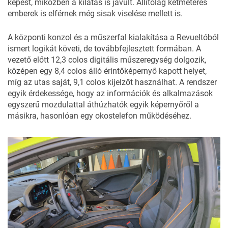
képest, miközben a kilátás is javult. Állítólag kétméteres
emberek is elférnek még sisak viselése mellett is.
A központi konzol és a műszerfal kialakítása a Revueltóból
ismert logikát követi, de továbbfejlesztett formában. A
vezető előtt 12,3 colos digitális műszeregység dolgozik,
középen egy 8,4 colos álló érintőképernyő kapott helyet,
míg az utas saját, 9,1 colos kijelzőt használhat. A rendszer
egyik érdekessége, hogy az információk és alkalmazások
egyszerű mozdulattal áthúzhatók egyik képernyőről a
másikra, hasonlóan egy okostelefon működéséhez.