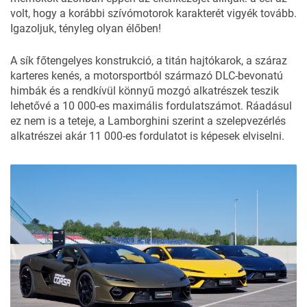
volt, hogy a korábbi szívómotorok karakterét vigyék tovább.
Igazoljuk, tényleg olyan élőben!
A sík főtengelyes konstrukció, a titán hajtókarok, a száraz
karteres kenés, a motorsportból származó DLC-bevonatú
himbák és a rendkívül könnyű mozgó alkatrészek teszik
lehetővé a 10 000-es maximális fordulatszámot. Ráadásul
ez nem is a teteje, a Lamborghini szerint a szelepvezérlés
alkatrészei akár 11 000-es fordulatot is képesek elviselni.