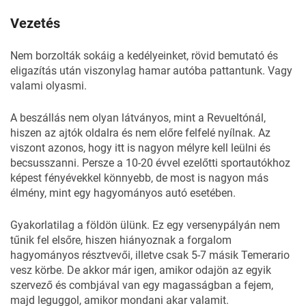
Vezetés
Nem borzolták sokáig a kedélyeinket, rövid bemutató és
eligazítás után viszonylag hamar autóba pattantunk. Vagy
valami olyasmi.
A beszállás nem olyan látványos, mint a Revueltónál,
hiszen az ajtók oldalra és nem előre felfelé nyílnak. Az
viszont azonos, hogy itt is nagyon mélyre kell leülni és
becsusszanni. Persze a 10-20 évvel ezelőtti sportautókhoz
képest fényévekkel könnyebb, de most is nagyon más
élmény, mint egy hagyományos autó esetében.
Gyakorlatilag a földön ülünk. Ez egy versenypályán nem
tűnik fel elsőre, hiszen hiányoznak a forgalom
hagyományos résztvevői, illetve csak 5-7 másik Temerario
vesz körbe. De akkor már igen, amikor odajön az egyik
szervező és combjával van egy magasságban a fejem,
majd leguggol, amikor mondani akar valamit.