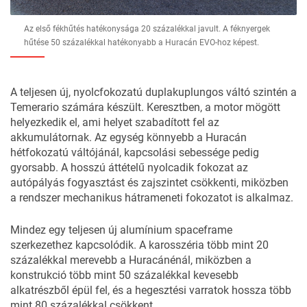
Az első fékhűtés hatékonysága 20 százalékkal javult. A féknyergek
hűtése 50 százalékkal hatékonyabb a Huracán EVO-hoz képest.
A teljesen új, nyolcfokozatú duplakuplungos váltó szintén a
Temerario számára készült. Keresztben, a motor mögött
helyezkedik el, ami helyet szabadított fel az
akkumulátornak. Az egység könnyebb a Huracán
hétfokozatú váltójánál, kapcsolási sebessége pedig
gyorsabb. A hosszú áttételű nyolcadik fokozat az
autópályás fogyasztást és zajszintet csökkenti, miközben
a rendszer mechanikus hátrameneti fokozatot is alkalmaz.
Mindez egy teljesen új alumínium spaceframe
szerkezethez kapcsolódik. A karosszéria több mint 20
százalékkal merevebb a Huracánénál, miközben a
konstrukció több mint 50 százalékkal kevesebb
alkatrészből épül fel, és a hegesztési varratok hossza több
mint 80 százalékkal csökkent.