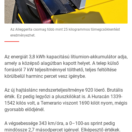
Az Alleggerita csomag több mint 25 kilogrammos tömegcsökkentést
eredményezhet.
Az energiát 3,8 kWh kapacitású lítiumion-akkumulátor adja,
amely a középső alagútban kapott helyet. A telep külső
forrásról 7 kW teljesítménnyel tölthető, teljes feltöltése
körülbelül harminc percet vesz igénybe.
Az új hajtáslánc rendszerteljesítménye 920 lóerő. Brutális
érték. Ez pedig legyőzi a pluszkilókat is. A Huracán 1339-
1542 kilós volt, a Temerario viszont 1690 kilót nyom, mégis
gyorsabb elődjénél.
A végsebessége 343 km/óra, a 0–100-as sprint pedig
mindössze 2,7 másodpercet igényel. Elképesztő értékek.