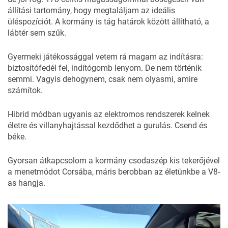
állítási tartomány, hogy megtaláljam az ideális
üléspozíciót. A kormány is tág határok között állítható, a
lábtér sem szűk.
Gyermeki játékossággal vetem rá magam az indításra:
biztosítófedél fel, indítógomb lenyom. De nem történik
semmi. Vagyis dehogynem, csak nem olyasmi, amire
számítok.
Hibrid módban ugyanis az elektromos rendszerek kelnek
életre és villanyhajtással kezdődhet a gurulás. Csend és
béke.
Gyorsan átkapcsolom a kormány csodaszép kis tekerőjével
a menetmódot Corsába, máris berobban az életünkbe a V8-
as hangja.