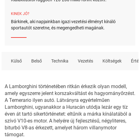
KINEK JÓ?
Bárkinek, aki napjainkban igazi vezetési élményt kínáló
sportautót szeretne, és megengedheti magának.
Külső
Belső
Technika
Vezetés
Költségek
Érté
A
Lamborghini
történetében ritkán érkezik olyan modell,
amely egyszerre jelent korszakváltást és hagyományőrzést.
A Temerario ilyen autó. Látványra egyértelműen
Lamborghini, ugyanakkor a Huracán utódja lezár egy tíz
éven át tartó sikertörténetet: eltűnik a márka kínálatából a
szívó V10-es motor. A helyére új fejlesztésű, négyliteres,
biturbó V8-as érkezett, amelyet három villanymotor
támogat.