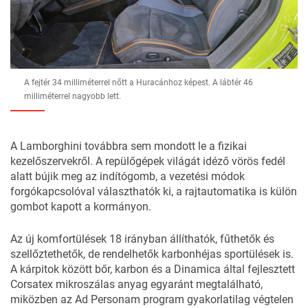
A fejtér 34 milliméterrel nőtt a Huracánhoz képest. A lábtér 46
milliméterrel nagyobb lett.
A Lamborghini továbbra sem mondott le a fizikai
kezelőszervekről. A repülőgépek világát idéző vörös fedél
alatt bújik meg az indítógomb, a vezetési módok
forgókapcsolóval választhatók ki, a rajtautomatika is külön
gombot kapott a kormányon.
Az új komfortülések 18 irányban állíthatók, fűthetők és
szellőztethetők, de rendelhetők karbonhéjas sportülések is.
A kárpitok között bőr, karbon és a Dinamica által fejlesztett
Corsatex mikroszálas anyag egyaránt megtalálható,
miközben az Ad Personam program gyakorlatilag végtelen