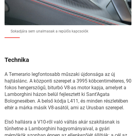
Sokadjára sem unalmasak a repülős kapcsolók
Technika
A Temerario legfontosabb műszaki újdonsága az új
hajtáslánc. A központi szerepet a 3995 köbcentiméteres, 90
fokos hengerszögű, biturbó V8-as motor kapja, amelyet a
Lamborghini házon belül fejlesztett ki Sant’Agata
Bolognesében. A belső kódja L411, és minden részletében
eltér a márka másik V8-asától, ami az Urusban szerepel.
Első hallásra a V10-ről való váltás akár szakításnak is
tűnhetne a Lamborghini hagyományaival, a gyári
mérnökök azonban éppen az ellenkezőjét állítják: a cél az