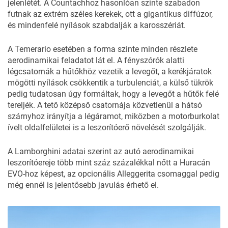
jelenlétét. A Countachhoz hasonlóan szinte szabadon
futnak az extrém széles kerekek, ott a gigantikus diffúzor,
és mindenfelé nyílások szabdalják a karosszériát.
A Temerario esetében a forma szinte minden részlete
aerodinamikai feladatot lát el. A fényszórók alatti
légcsatornák a hűtőkhöz vezetik a levegőt, a kerékjáratok
mögötti nyílások csökkentik a turbulenciát, a külső tükrök
pedig tudatosan úgy formáltak, hogy a levegőt a hűtők felé
tereljék. A tető középső csatornája közvetlenül a hátsó
szárnyhoz irányítja a légáramot, miközben a motorburkolat
ívelt oldalfelületei is a leszorítóerő növelését szolgálják.
A Lamborghini adatai szerint az autó aerodinamikai
leszorítóereje több mint száz százalékkal nőtt a Huracán
EVO-hoz képest, az opcionális Alleggerita csomaggal pedig
még ennél is jelentősebb javulás érhető el.