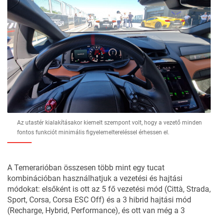
Az utastér kialakításakor kiemelt szempont volt, hogy a vezető minden
fontos funkciót minimális figyelemeltereléssel érhessen el.
A Temerarióban összesen több mint egy tucat
kombinációban használhatjuk a vezetési és hajtási
módokat: elsőként is ott az 5 fő vezetési mód (Città, Strada,
Sport, Corsa, Corsa ESC Off) és a 3 hibrid hajtási mód
(Recharge, Hybrid, Performance), és ott van még a 3