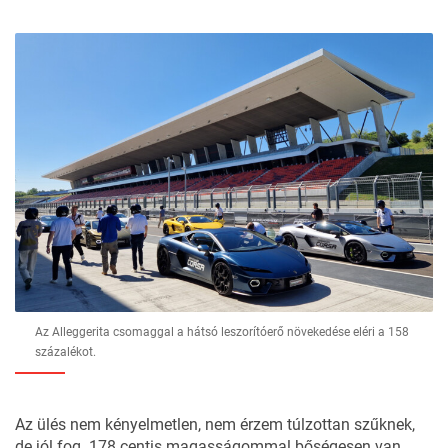
Az Alleggerita csomaggal a hátsó leszorítóerő növekedése eléri a 158
százalékot.
Az ülés nem kényelmetlen, nem érzem túlzottan szűknek,
de jól fog. 178 centis magasságommal bőségesen van