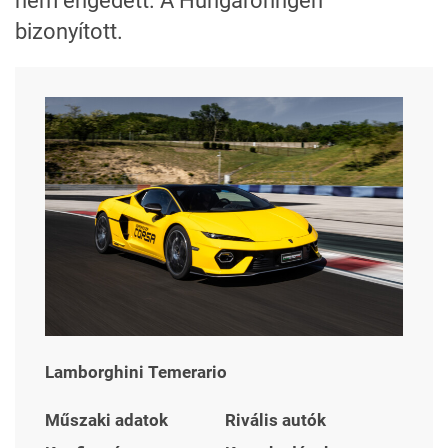
nem engedett. A Hungaroringen
bizonyított.
Lamborghini Temerario
Műszaki adatok
Rivális autók