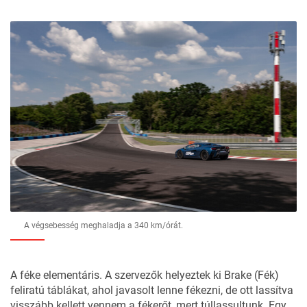
A végsebesség meghaladja a 340 km/órát.
A féke elementáris. A szervezők helyeztek ki Brake (Fék)
feliratú táblákat, ahol javasolt lenne fékezni, de ott lassítva
visszább kellett vennem a fékerőt, mert túllassultunk. Egy