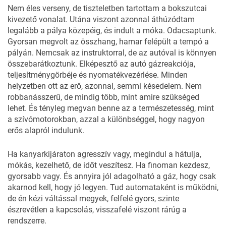
Nem éles verseny, de tiszteletben tartottam a bokszutcai
kivezető vonalat. Utána viszont azonnal áthúzódtam
legalább a pálya közepéig, és indult a móka. Odacsaptunk.
Gyorsan megvolt az összhang, hamar felépült a tempó a
pályán. Nemcsak az instruktorral, de az autóval is könnyen
összebarátkoztunk. Elképesztő az autó gázreakciója,
teljesítménygörbéje és nyomatékvezérlése. Minden
helyzetben ott az erő, azonnal, semmi késedelem. Nem
robbanásszerű, de mindig több, mint amire szükséged
lehet. És tényleg megvan benne az a természetesség, mint
a szívómotorokban, azzal a különbséggel, hogy nagyon
erős alapról indulunk.
Ha kanyarkijáraton agresszív vagy, megindul a hátulja,
mókás, kezelhető, de időt veszítesz. Ha finoman kezdesz,
gyorsabb vagy. És annyira jól adagolható a gáz, hogy csak
akarnod kell, hogy jó legyen. Tud automataként is működni,
de én kézi váltással megyek, felfelé gyors, szinte
észrevétlen a kapcsolás, visszafelé viszont rárúg a
rendszerre.