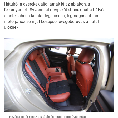
Hátulról a gyerekek alig látnak ki az ablakon, a
felkanyarított övvonallal még szűkebbnek hat a hátsó
utastér, ahol a kínálat legerősebb, legmagasabb árú
motorjához sem jut középső levegőbefúvás a hátul
ülőknek.
Kevés a fejtér, rossz a kilátás és nincs légbefúvás hátul