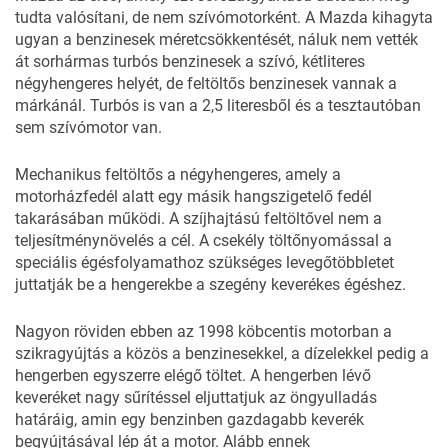
tudta valósítani, de nem szívómotorként. A Mazda kihagyta
ugyan a benzinesek méretcsökkentését, náluk nem vették
át sorhármas turbós benzinesek a szívó, kétliteres
négyhengeres helyét, de feltöltős benzinesek vannak a
márkánál. Turbós is van a 2,5 literesből és a tesztautóban
sem szívómotor van.
Mechanikus feltöltős a négyhengeres, amely a
motorházfedél alatt egy másik hangszigetelő fedél
takarásában működi. A szíjhajtású feltöltővel nem a
teljesítménynövelés a cél. A csekély töltőnyomással a
speciális égésfolyamathoz szükséges levegőtöbbletet
juttatják be a hengerekbe a szegény keverékes égéshez.
Nagyon röviden ebben az 1998 köbcentis motorban a
szikragyújtás a közös a benzinesekkel, a dízelekkel pedig a
hengerben egyszerre elégő töltet. A hengerben lévő
keveréket nagy sűrítéssel eljuttatjuk az öngyulladás
határáig, amin egy benzinben gazdagabb keverék
begyújtásával lép át a motor. Alább ennek