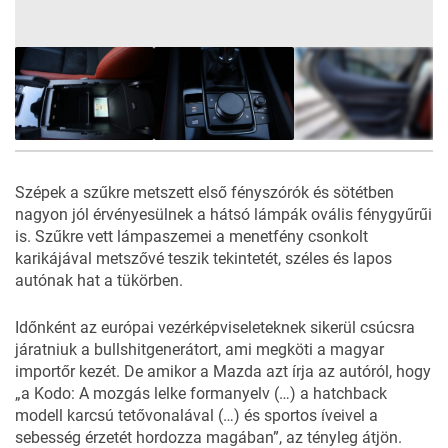
52
FOTÓ
Szépek a szűkre metszett első fényszórók és sötétben
nagyon jól érvényesülnek a hátsó lámpák ovális fénygyűrűi
is. Szűkre vett lámpaszemei a menetfény csonkolt
karikájával metszővé teszik tekintetét, széles és lapos
autónak hat a tükörben.
Időnként az európai vezérképviseleteknek sikerül csúcsra
járatniuk a bullshitgenerátort, ami megköti a magyar
importőr kezét. De amikor a
Mazda
azt írja az autóról, hogy
„a Kodo: A mozgás lelke formanyelv (…) a hatchback
modell karcsú tetővonalával (…) és sportos íveivel a
sebesség érzetét hordozza magában”, az tényleg átjön.