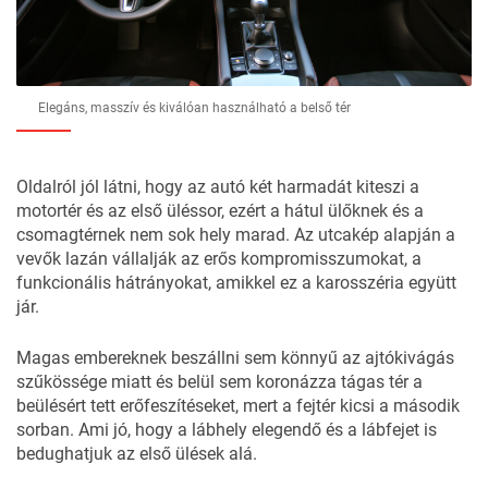
Elegáns, masszív és kiválóan használható a belső tér
Oldalról jól látni, hogy az autó két harmadát kiteszi a
motortér és az első üléssor, ezért a hátul ülőknek és a
csomagtérnek nem sok hely marad. Az utcakép alapján a
vevők lazán vállalják az erős kompromisszumokat, a
funkcionális hátrányokat, amikkel ez a karosszéria együtt
jár.
Magas embereknek beszállni sem könnyű az ajtókivágás
szűkössége miatt és belül sem koronázza tágas tér a
beülésért tett erőfeszítéseket, mert a fejtér kicsi a második
sorban. Ami jó, hogy a lábhely elegendő és a lábfejet is
bedughatjuk az első ülések alá.