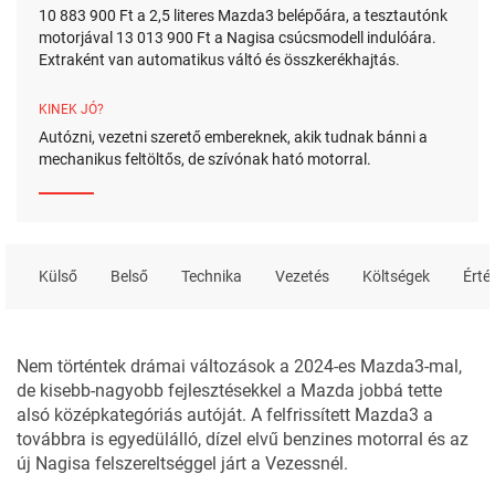
10 883 900 Ft a 2,5 literes Mazda3 belépőára, a tesztautónk
motorjával 13 013 900 Ft a Nagisa csúcsmodell indulóára.
Extraként van automatikus váltó és összkerékhajtás.
KINEK JÓ?
Autózni, vezetni szerető embereknek, akik tudnak bánni a
mechanikus feltöltős, de szívónak ható motorral.
Külső
Belső
Technika
Vezetés
Költségek
Érté
Nem történtek drámai változások a 2024-es Mazda3-mal,
de kisebb-nagyobb fejlesztésekkel a Mazda jobbá tette
alsó középkategóriás autóját. A felfrissített
Mazda3
a
továbbra is egyedülálló, dízel elvű benzines motorral és az
új Nagisa felszereltséggel járt a Vezessnél.