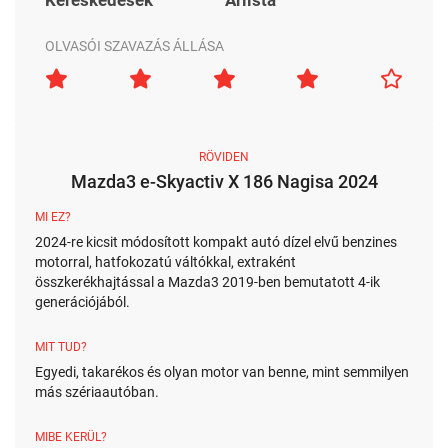
OLVASÓI SZAVAZÁS ÁLLÁSA
RÖVIDEN
Mazda3 e-Skyactiv X 186 Nagisa 2024
MI EZ?
2024-re kicsit módosított kompakt autó dízel elvű benzines
motorral, hatfokozatú váltókkal, extraként
összkerékhajtással a Mazda3 2019-ben bemutatott 4-ik
generációjából.
MIT TUD?
Egyedi, takarékos és olyan motor van benne, mint semmilyen
más szériaautóban.
MIBE KERÜL?