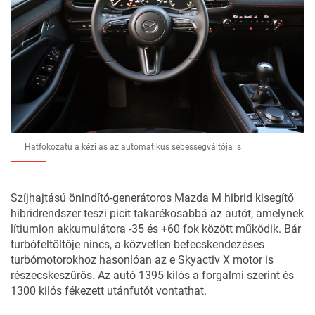
Hatfokozatú a kézi ás az automatikus sebességváltója is
Szíjhajtású önindító-generátoros Mazda M hibrid kisegítő
hibridrendszer teszi picit takarékosabbá az autót, amelynek
lítiumion akkumulátora -35 és +60 fok között működik. Bár
turbófeltöltője nincs, a közvetlen befecskendezéses
turbómotorokhoz hasonlóan az e Skyactiv X motor is
részecskeszűrős. Az autó 1395 kilós a forgalmi szerint és
1300 kilós fékezett utánfutót vontathat.