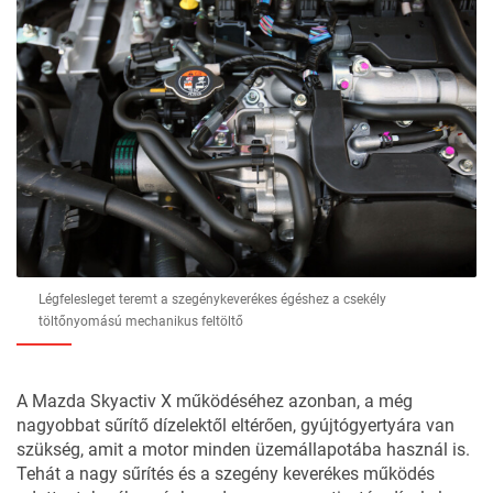
Légfelesleget teremt a szegénykeverékes égéshez a csekély
töltőnyomású mechanikus feltöltő
A Mazda Skyactiv X működéséhez azonban, a még
nagyobbat sűrítő dízelektől eltérően, gyújtógyertyára van
szükség, amit a motor minden üzemállapotába használ is.
Tehát a nagy sűrítés és a szegény keverékes működés