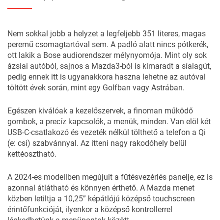
Nem sokkal jobb a helyzet a legfeljebb 351 literes, magas
peremű csomagtartóval sem. A padló alatt nincs pótkerék,
ott lakik a Bose audiorendszer mélynyomója. Mint oly sok
ázsiai autóból, sajnos a Mazda3-ból is kimaradt a síalagút,
pedig ennek itt is ugyanakkora haszna lehetne az autóval
töltött évek során, mint egy Golfban vagy Astrában.
Egészen kiválóak a kezelőszervek, a finoman működő
gombok, a precíz kapcsolók, a menük, minden. Van elöl két
USB-C-csatlakozó és vezeték nélkül tölthető a telefon a Qi
(e: csi) szabvánnyal. Az itteni nagy rakodóhely belül
kettéosztható.
A 2024-es modellben megújult a fűtésvezérlés panelje, ez is
azonnal átlátható és könnyen érthető. A Mazda menet
közben letiltja a 10,25” képátlójú középső touchscreen
érintőfunkcióját, ilyenkor a középső kontrollerrel