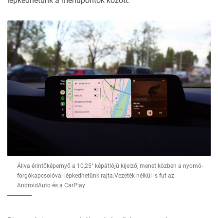
lépkedhetünk a menüpontok között.
Állva érintőképernyő a 10,25″ képátlójú kijelző, menet közben a nyomó-
forgókapcsolóval lépkedhetünk rajta.Vezeték nélkül is fut az
AndroidAuto és a CarPlay