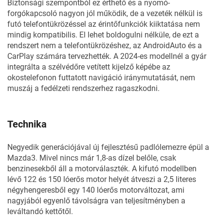
Biztonsági szempontból ez érthető és a nyomó-
forgókapcsoló nagyon jól működik, de a vezeték nélkül is
futó telefontükrözéssel az érintőfunkciók kiiktatása nem
mindig kompatibilis. El lehet boldogulni nélküle, de ezt a
rendszert nem a telefontükrözéshez, az AndroidAuto és a
CarPlay számára tervezhették. A 2024-es modellnél a gyár
integrálta a szélvédőre vetített kijelző képébe az
okostelefonon futtatott navigáció iránymutatását, nem
muszáj a fedélzeti rendszerhez ragaszkodni.
Technika
Negyedik generációjával új fejlesztésű padlólemezre épül a
Mazda3. Mivel nincs már 1,8-as dízel belőle, csak
benzinesekből áll a motorválaszték. A kifutó modellben
lévő 122 és 150 lóerős motor helyét átveszi a 2,5 literes
négyhengeresből egy 140 lóerős motorváltozat, ami
nagyjából egyenlő távolságra van teljesítményben a
leváltandó kettőtől.