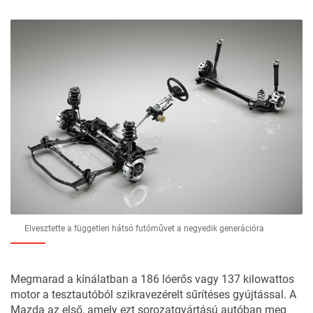
Elvesztette a független hátsó futóművet a negyedik generációra
Megmarad a kínálatban a 186 lóerős vagy 137 kilowattos
motor a tesztautóból szikravezérelt sűrítéses gyújtással. A
Mazda az első, amely ezt sorozatgyártású autóban meg