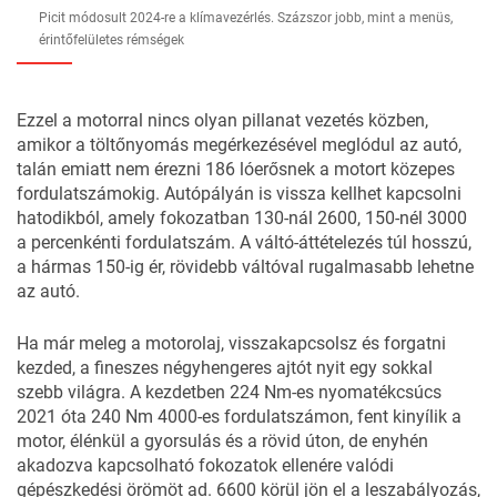
Picit módosult 2024-re a klímavezérlés. Százszor jobb, mint a menüs,
érintőfelületes rémségek
Ezzel a motorral nincs olyan pillanat vezetés közben,
amikor a töltőnyomás megérkezésével meglódul az autó,
talán emiatt nem érezni 186 lóerősnek a motort közepes
fordulatszámokig. Autópályán is vissza kellhet kapcsolni
hatodikból, amely fokozatban 130-nál 2600, 150-nél 3000
a percenkénti fordulatszám. A váltó-áttételezés túl hosszú,
a hármas 150-ig ér, rövidebb váltóval rugalmasabb lehetne
az autó.
Ha már meleg a motorolaj, visszakapcsolsz és forgatni
kezded, a fineszes négyhengeres ajtót nyit egy sokkal
szebb világra. A kezdetben 224 Nm-es nyomatékcsúcs
2021 óta 240 Nm 4000-es fordulatszámon, fent kinyílik a
motor, élénkül a gyorsulás és a rövid úton, de enyhén
akadozva kapcsolható fokozatok ellenére valódi
gépészkedési örömöt ad. 6600 körül jön el a leszabályozás,