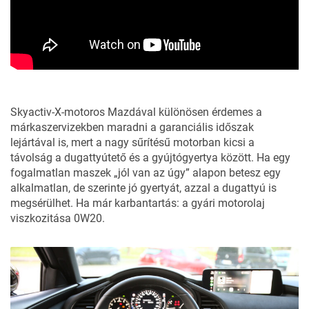
Skyactiv-X-motoros Mazdával különösen érdemes a
márkaszervizekben maradni a garanciális időszak
lejártával is, mert a nagy sűrítésű motorban kicsi a
távolság a dugattyútető és a gyújtógyertya között. Ha egy
fogalmatlan maszek „jól van az úgy” alapon betesz egy
alkalmatlan, de szerinte jó gyertyát, azzal a dugattyú is
megsérülhet. Ha már karbantartás: a gyári motorolaj
viszkozitása 0W20.