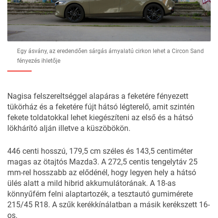
Egy ásvány, az eredendően sárgás árnyalatú cirkon lehet a Circon Sand
fényezés ihletője
Nagisa felszereltséggel alapáras a feketére fényezett
tükörház és a feketére fújt hátsó légterelő, amit szintén
fekete toldatokkal lehet kiegészíteni az első és a hátsó
lökhárító alján illetve a küszöbökön.
446 centi hosszú, 179,5 cm széles és 143,5 centiméter
magas az ötajtós Mazda3. A 272,5 centis tengelytáv 25
mm-rel hosszabb az elődénél, hogy legyen hely a hátsó
ülés alatt a mild hibrid akkumulátorának. A 18-as
könnyűfém felni alaptartozék, a tesztautó gumimérete
215/45 R18. A szűk kerékkínálatban a másik kerékszett 16-
os.