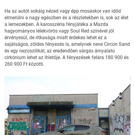
Ha az autót sokáig nézed vagy épp mosáskor van időd
elmerülni a nagy egészben és a részletekben is, sok az élet
a lemezekben. A karosszéria fényjátéka a Mazda
hagyományos lélekvörös vagy Soul Red színével jól
érvényesül, de ritkasága miatt érdekes lehet ez a
sajátságos, zöldes fényezés is, amelynek neve Circon Sand
és egy
nezoszilikát
, az eredendően sárgás árnyalatú
cirkónium lehet az ihletője. A fényezések felára 180 900 és
260 900 Ft közötti.