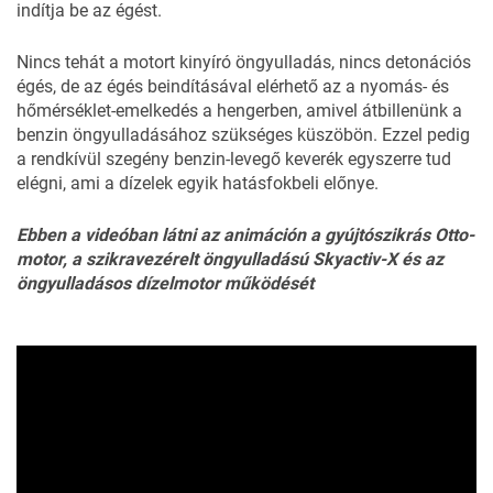
indítja be az égést.
Nincs tehát a motort kinyíró öngyulladás, nincs detonációs
égés, de az égés beindításával elérhető az a nyomás- és
hőmérséklet-emelkedés a hengerben, amivel átbillenünk a
benzin öngyulladásához szükséges küszöbön. Ezzel pedig
a rendkívül szegény benzin-levegő keverék egyszerre tud
elégni, ami a dízelek egyik hatásfokbeli előnye.
Ebben a videóban látni az animáción a gyújtószikrás Otto-
motor, a szikravezérelt öngyulladású Skyactiv-X és az
öngyulladásos dízelmotor működését