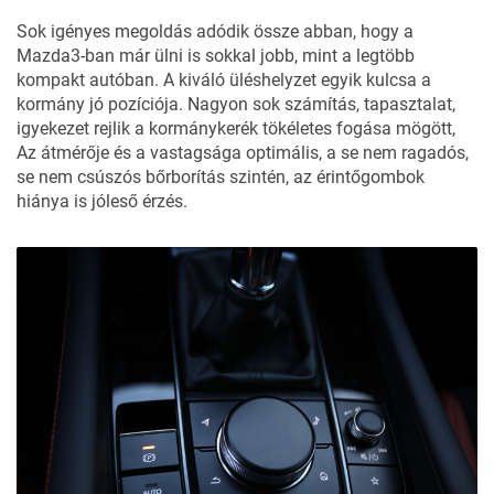
Sok igényes megoldás adódik össze abban, hogy a
Mazda3-ban már ülni is sokkal jobb, mint a legtöbb
kompakt autóban. A kiváló üléshelyzet egyik kulcsa a
kormány jó pozíciója. Nagyon sok számítás, tapasztalat,
igyekezet rejlik a kormánykerék tökéletes fogása mögött,
Az átmérője és a vastagsága optimális, a se nem ragadós,
se nem csúszós bőrborítás szintén, az érintőgombok
hiánya is jóleső érzés.