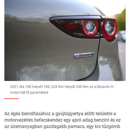
2021 óta 180 helyett 186, 224 Nm helyett 240 Nm az e-Skyactiv X-
motor két fő paramétere
Az égés beindításához a gyújtógyertya előtti területre a
motorvezérlés befecskendez egy apró adag benzint és ez
az üzemanyagban gazdagabb pamacs, egy kis tűzgömb