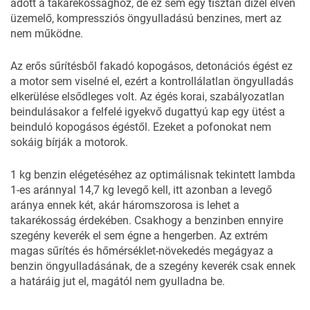
adott a takarékossághoz, de ez sem egy tisztán dízel elven
üzemelő, kompressziós öngyulladású benzines, mert az
nem működne.
Az erős sűrítésből fakadó kopogásos, detonációs égést ez
a motor sem viselné el, ezért a kontrollálatlan öngyulladás
elkerülése elsődleges volt. Az égés korai, szabályozatlan
beindulásakor a felfelé igyekvő dugattyú kap egy ütést a
beinduló kopogásos égéstől. Ezeket a pofonokat nem
sokáig bírják a motorok.
1 kg benzin elégetéséhez az optimálisnak tekintett lambda
1-es aránnyal 14,7 kg levegő kell, itt azonban a levegő
aránya ennek két, akár háromszorosa is lehet a
takarékosság érdekében. Csakhogy a benzinben ennyire
szegény keverék el sem égne a hengerben. Az extrém
magas sűrítés és hőmérséklet-növekedés megágyaz a
benzin öngyulladásának, de a szegény keverék csak ennek
a határáig jut el, magától nem gyulladna be.