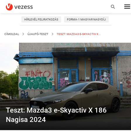
HÍRLEVÉL FELIRATKOZÁS
FORMA-1 MAGYAR NAGYDÍJ
CÍMOLDAL
ÚJAUTÓ-TESZT
TESZT: MAZDA3 E-SKYACTIV X...
Teszt: Mazda3 e-Skyactiv X 186
Nagisa 2024