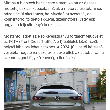
Mintha a hightech benzinesre elment volna az összes
motorfejlesztési kapacitás. Szűk a motorválaszték, nincs
házon belül alternatíva, ha Mazda3-at szeretnél, de
konnektorról tölthető akkuval, dízelmotorral vagy épp
nagyobb teljesítményű benzinessel.
Mostantól adott az első keresztirányú forgalomfelügyelet,
az FCTA (Front Cross Traffic Alert) épületek közül, szűk
helyről kihajtva lehet hasznos. A 2024. júliusától kötelező
vezetőtámogató rendszerek is bekerültek az autóba, van a
szemmozgást figyelő éberség- ellenőrzés.