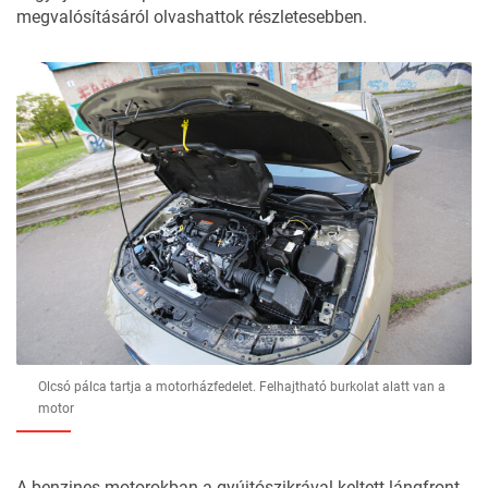
megvalósításáról olvashattok részletesebben.
Olcsó pálca tartja a motorházfedelet. Felhajtható burkolat alatt van a
motor
A benzines motorokban a gyújtószikrával keltett lángfront