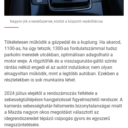
Nagyon jók a kezelőszervek, köztük a központi vezérlőtárcsa
Tökéletesen működik a gázpedál és a kuplung. Ha akarod,
1100-as, ha úgy tetszik, 1300-as fordulatszámmal tudsz
parkolni meredek utcákban, optimálisan adagolható a
motor ereje. A rögzítőfék és a visszagurulás-gátló szinte
rántás nélkül engedi el az autót induláskor, nem olyan
elnagyoltan működik, mint a legtöbb autóban. Ezekben a
részletekben is sok munkaóra lehet.
2024 július elejétől a rendszámozás feltétele a
sebességtúllépésre hangjelzéssel figyelmeztető rendszer. A
kamerás sebességhatár-felismerés bizonytalanságai miatt
a Mazda nagyon okos megoldást választott az
idegrendszeredet tépázó csipogás gyors és egyszerű
megszüntetésére.