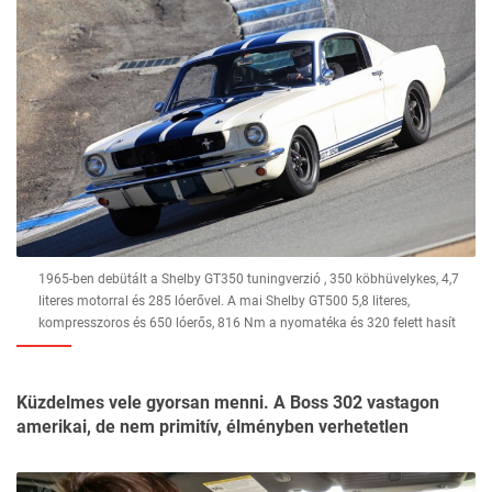
1965-ben debütált a Shelby GT350 tuningverzió , 350 köbhüvelykes, 4,7
literes motorral és 285 lóerővel. A mai Shelby GT500 5,8 literes,
kompresszoros és 650 lóerős, 816 Nm a nyomatéka és 320 felett hasít
Küzdelmes vele gyorsan menni. A Boss 302 vastagon
amerikai, de nem primitív, élményben verhetetlen