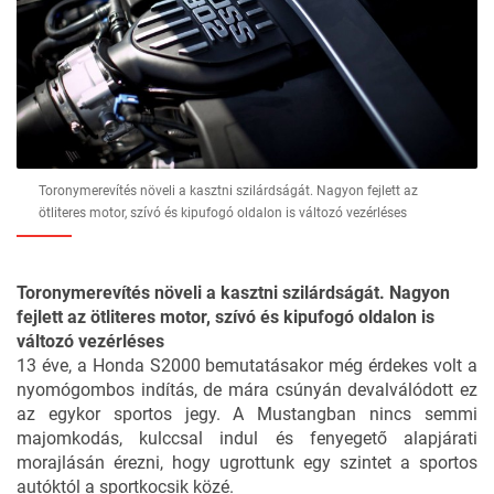
Toronymerevítés növeli a kasztni szilárdságát. Nagyon fejlett az
ötliteres motor, szívó és kipufogó oldalon is változó vezérléses
Toronymerevítés növeli a kasztni szilárdságát. Nagyon
fejlett az ötliteres motor, szívó és kipufogó oldalon is
változó vezérléses
13 éve, a Honda S2000 bemutatásakor még érdekes volt a
nyomógombos indítás, de mára csúnyán devalválódott ez
az egykor sportos jegy. A Mustangban nincs semmi
majomkodás, kulccsal indul és fenyegető alapjárati
morajlásán érezni, hogy ugrottunk egy szintet a sportos
autóktól a sportkocsik közé.