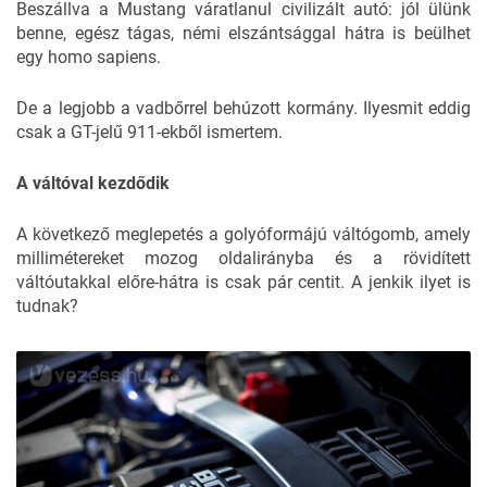
Beszállva a Mustang váratlanul civilizált autó: jól ülünk
benne, egész tágas, némi elszántsággal hátra is beülhet
egy homo sapiens.
De a legjobb a vadbőrrel behúzott kormány. Ilyesmit eddig
csak a GT-jelű 911-ekből ismertem.
A váltóval kezdődik
A következő meglepetés a golyóformájú váltógomb, amely
millimétereket mozog oldalirányba és a rövidített
váltóutakkal előre-hátra is csak pár centit. A jenkik ilyet is
tudnak?