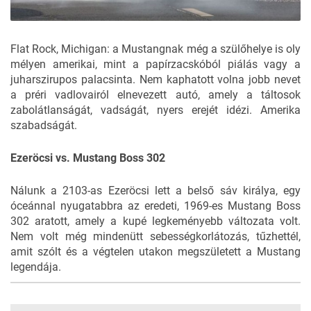
Flat Rock, Michigan: a Mustangnak még a szülőhelye is oly
mélyen amerikai, mint a papírzacskóból piálás vagy a
juharszirupos palacsinta. Nem kaphatott volna jobb nevet
a préri vadlovairól elnevezett autó, amely a táltosok
zabolátlanságát, vadságát, nyers erejét idézi. Amerika
szabadságát.
Ezeröcsi vs. Mustang Boss 302
Nálunk a 2103-as Ezeröcsi lett a belső sáv királya, egy
óceánnal nyugatabbra az eredeti, 1969-es Mustang Boss
302 aratott, amely a kupé legkeményebb változata volt.
Nem volt még mindenütt sebességkorlátozás, tűzhettél,
amit szólt és a végtelen utakon megszületett a Mustang
legendája.