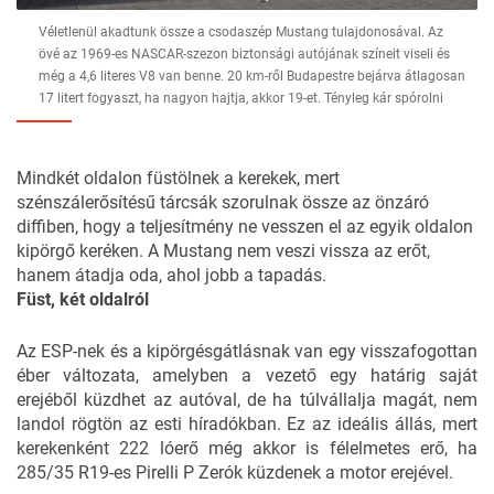
Véletlenül akadtunk össze a csodaszép Mustang tulajdonosával. Az
övé az 1969-es NASCAR-szezon biztonsági autójának színeit viseli és
még a 4,6 literes V8 van benne. 20 km-ről Budapestre bejárva átlagosan
17 litert fogyaszt, ha nagyon hajtja, akkor 19-et. Tényleg kár spórolni
Mindkét oldalon füstölnek a kerekek, mert
szénszálerősítésű tárcsák szorulnak össze az önzáró
diffiben, hogy a teljesítmény ne vesszen el az egyik oldalon
kipörgő keréken. A Mustang nem veszi vissza az erőt,
hanem átadja oda, ahol jobb a tapadás.
Füst, két oldalról
Az ESP-nek és a kipörgésgátlásnak van egy visszafogottan
éber változata, amelyben a vezető egy határig saját
erejéből küzdhet az autóval, de ha túlvállalja magát, nem
landol rögtön az esti híradókban. Ez az ideális állás, mert
kerekenként 222 lóerő még akkor is félelmetes erő, ha
285/35 R19-es Pirelli P Zerók küzdenek a motor erejével.