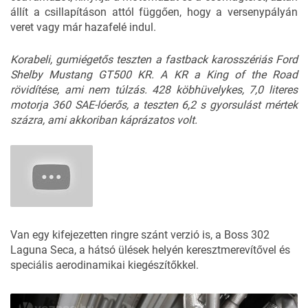
állít a csillapításon attól függően, hogy a versenypályán
veret vagy már hazafelé indul.
Korabeli, gumiégetős teszten a fastback karosszériás Ford
Shelby Mustang GT500 KR. A KR a King of the Road
rövidítése, ami nem túlzás. 428 köbhüvelykes, 7,0 literes
motorja 360 SAE-lóerős, a teszten 6,2 s gyorsulást mértek
százra, ami akkoriban káprázatos volt.
Van egy kifejezetten ringre szánt verzió is, a Boss 302
Laguna Seca, a hátsó ülések helyén keresztmerevítővel és
speciális aerodinamikai kiegészítőkkel.