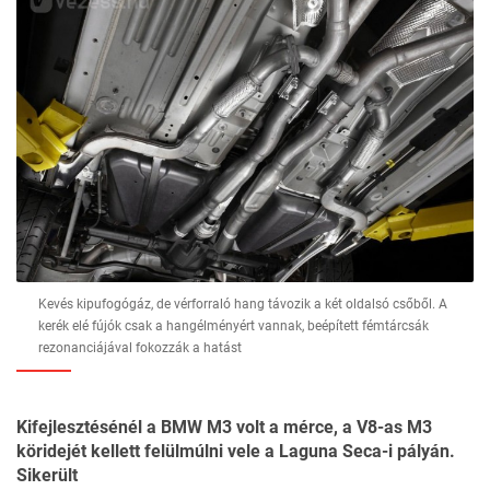
Kevés kipufogógáz, de vérforraló hang távozik a két oldalsó csőből. A
kerék elé fújók csak a hangélményért vannak, beépített fémtárcsák
rezonanciájával fokozzák a hatást
Kifejlesztésénél a BMW M3 volt a mérce, a V8-as M3
köridejét kellett felülmúlni vele a Laguna Seca-i pályán.
Sikerült