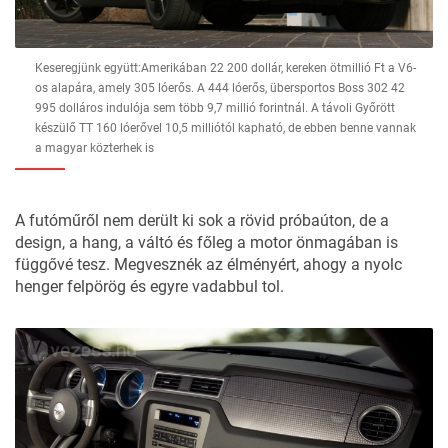
Keseregjünk együtt:Amerikában 22 200 dollár, kereken ötmillió Ft a V6-
os alapára, amely 305 lóerős. A 444 lóerős, übersportos Boss 302 42
995 dolláros indulója sem több 9,7 millió forintnál. A távoli Győrött
készülő TT 160 lóerővel 10,5 milliótól kapható, de ebben benne vannak
a magyar közterhek is
A futóműről nem derült ki sok a rövid próbaúton, de a
design, a hang, a váltó és főleg a motor önmagában is
függővé tesz. Megvesznék az élményért, ahogy a nyolc
henger felpörög és egyre vadabbul tol.