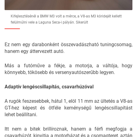
Kifejlesztésénél a BMW M3 volt a mérce, a V8-as M3 köridejét kellett
felülmúlni vele a Laguna Seca-i pályán. Sikerült
Ez nem egy darabonként összevadászható tuningcsomag,
hanem egy áttervezett autó.
Más a futóműve a fékje, a motorja, a váltója, hogy
könnyebb, tökösebb és versenyautószerűbb legyen.
Adaptív lengéscsillapítás, csavarhúzóval
A rugók feszesebbek, hátul 1, elöl 11 mm az ültetés a V8-as
GT-hez képest és ötféle keménységű lengéscsillapítást
lehet beállítani.
Itt nem a bitek brillíroznak, hanem a férfi megfogja a
csavarhúzót, kinyitja a motorházat és a csomagteret, aztán