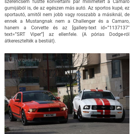
szerencsém füstté konvertálni pár millimétert
a Camaro
gumijából is, de az egészen más autó. Az sportos kupé, ez
sportautó, amitől nem jobb vagy rosszabb a másiknál, de
ennek a Mustangnak nem
a Challenger
és a Camaro,
hanem
a Corvette
és az [gallery-text id=”1137137″
text=”SRT Viper”] az ellenfele. (A pórias Dodge-ról
átkeresztelték a bestiát).