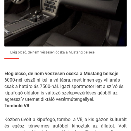
Elég olcsó, de nem vészesen ócska a Mustang belseje
Elég olcsó, de nem vészesen ócska a Mustang belseje
6000-nél készülni kell a váltásra, mert innen egy villanás
csak a határolás 7500-nál. Igazi sportmotor lett a szívó és
kipufogó oldalon is változó szelepvezérléses gépből az
agresszív ütemet diktáló vezérműtengellyel.
Tomboló V8
Közben üvölt a kipufogó, tombol a V8, a kis gázon kulturált
és egész kényelmes autóból kihoztuk az állatot. Volt