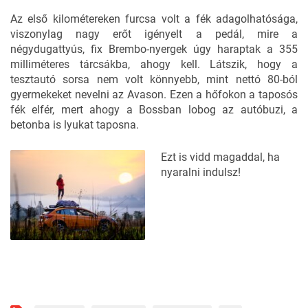
Az első kilométereken furcsa volt a fék adagolhatósága,
viszonylag nagy erőt igényelt a pedál, mire a
négydugattyús, fix Brembo-nyergek úgy haraptak a 355
milliméteres tárcsákba, ahogy kell. Látszik, hogy a
tesztautó sorsa nem volt könnyebb, mint nettó 80-ból
gyermekeket nevelni az Avason. Ezen a hőfokon a taposós
fék elfér, mert ahogy a Bossban lobog az autóbuzi, a
betonba is lyukat taposna.
Ezt is vidd magaddal, ha
nyaralni indulsz!