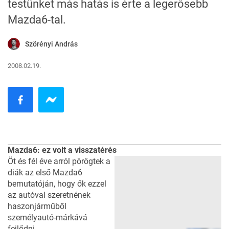
testünket más hatás is érte a legerősebb
Mazda6-tal.
Szörényi András
2008.02.19.
Mazda6: ez volt a visszatérés
Öt és fél éve arról pörögtek a
diák az első Mazda6
bemutatóján, hogy ők ezzel
az autóval szeretnének
haszonjárműből
személyautó-márkává
fejlődni.