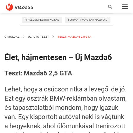
HÍRLEVÉL FELIRATKOZÁS
FORMA-1 MAGYAR NAGYDÍJ
CÍMOLDAL
ÚJAUTÓ-TESZT
TESZT: MAZDA6 2,5 GTA
Élet, hájmentesen – Új Mazda6
Teszt: Mazda6 2,5 GTA
Lehet, hogy a csúcson ritka a levegő, de jó.
Ezt egy osztrák BMW-reklámban olvastam,
és tapasztalatból mondom, hogy igazuk
van. Egy kisportolt autóval neki is vágtunk
a hegyeknek, ahol ülőmunkával trenírozott