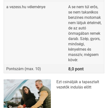
a vezess.hu véleménye
A se nem túl erős,
se nem takarékos
benzines motornak
nem látjuk értelmét,
de az autó
önmagában remek
darab. Szép, gyors,
minőségi,
kényelmes és
masszív, mégsem
kövér.
8,0 pont
Pontszám (max. 10)
Ezt csinálják a tapasztalt
vezetők indulás előtt