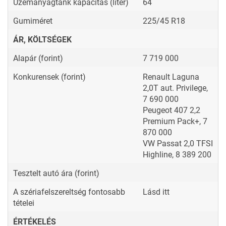
Üzemanyagtank kapacitás (liter)
64
Gumiméret
225/45 R18
ÁR, KÖLTSÉGEK
Alapár (forint)
7 719 000
Konkurensek (forint)
Renault Laguna
2,0T aut. Privilege,
7 690 000
Peugeot 407 2,2
Premium Pack+, 7
870 000
VW Passat 2,0 TFSI
Highline, 8 389 200
Tesztelt autó ára (forint)
A szériafelszereltség fontosabb
Lásd itt
tételei
ÉRTÉKELÉS