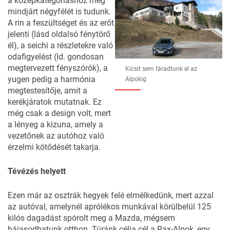
a középkategóriáshoz meg
mindjárt négyfélét is tudunk.
A rin a feszültséget és az erőt
jelenti (lásd oldalsó fénytörő
él), a seichi a részletekre való
odafigyelést (ld. gondosan
megtervezett fényszórók), a
Kicsit sem fáradtunk el az
yugen pedig a harmónia
Alpokig
megtestesítője, amit a
kerékjáratok mutatnak. Ez
még csak a design volt, mert
a lényeg a kizuna, amely a
vezetőnek az autóhoz való
érzelmi kötődését takarja.
Tévézés helyett
Ezen már az osztrák hegyek felé elmélkedünk, mert azzal
az autóval, amelynél aprólékos munkával körülbelül 125
kilós dagadást spórolt meg a Mazda, mégsem
hájasodhatunk otthon. Túránk célja cél a Rax-Alpok, egy