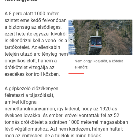
A 8 perc alatt 1000 méter
szintet emelkedő felvonóban
a biztonság az elsődleges,
ezért hetente egyszer kívülről
is ellenőrizni kell a vonó- és a
tartókötelet. Az ellenkabin
tetején utazó arc tényleg nem
öngyilkosjelölt, hanem a
Nem öngyilkosjelölt, a kötelet
drótkötelet vizsgálja az
ellenőrzi
esedékes kontroll közben.
A gépkezelő előzékenyen
félreteszi a tájszólását,
amivel kifogna
némettanulmányaimon, így kiderül, hogy az 1920-as
években lovakkal és emberi erővel vontatták fel az 52
tonnás drótkötelet a szintben 1000 méterrel magasabban
lévő végállomáshoz. Azt nem kérdezem, hányan haltak
meg az építésben, de a túlélők is mind hősök.