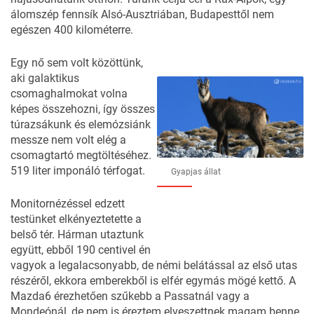
álomszép fennsík Alsó-Ausztriában, Budapesttől nem
egészen 400 kilométerre.
Egy nő sem volt közöttünk,
aki galaktikus
csomaghalmokat volna
képes összehozni, így összes
túrazsákunk és elemózsiánk
messze nem volt elég a
csomagtartó megtöltéséhez.
519 liter imponáló térfogat.
Gyapjas állat
Monitornézéssel edzett
testünket elkényeztetette a
belső tér. Hárman utaztunk
együtt, ebből 190 centivel én
vagyok a legalacsonyabb, de némi belátással az első utas
részéről, ekkora emberekből is elfér egymás mögé kettő. A
Mazda6 érezhetően szűkebb a Passatnál vagy a
Mondeónál
, de nem is éreztem elveszettnek magam benne,