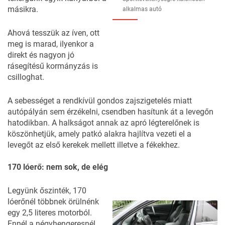
másikra.
alkalmas autó
Ahová tesszük az íven, ott
meg is marad, ilyenkor a
direkt és nagyon jó
rásegítésű kormányzás is
csilloghat.
A sebességet a rendkívül gondos zajszigetelés miatt
autópályán sem érzékelni, csendben hasítunk át a levegőn
hatodikban. A halkságot annak az apró légterelőnek is
köszönhetjük, amely patkó alakra hajlítva vezeti el a
levegőt az első kerekek mellett illetve a fékekhez.
170 lóerő: nem sok, de elég
Legyünk őszinték, 170
lóerőnél többnek örülnénk
egy 2,5 literes motorból.
Ennél a négyhengeresnél