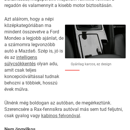
regadón és valamennyit a kisebb motor biztosításán.
Azt aláírom, hogy a népi
középkategóriában ma
mindent összevetve a Ford
Mondeo a legjobb ajánlat, de
a számomra legvonzóbb
autó a Mazda6. Szép is, jó is
és az
intelligens
súlycsökkentés
olyan adu,
Gyárilag karcos, ez design
amit csak teljes
koncepcióváltással tudnak
behozni a többiek, hosszú
évek múlva.
Ülnénk még boldogan az autóban, de megérkeztünk.
Szerencsére a Rax-fennsíkra autóval más sem tud feljutni,
csak gyalog vagy
kabinos felvonóval
.
Nem öngyilkos