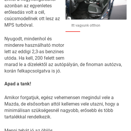
azonban az egyenletes
erőleadás volt a cél,
csúcsmodellnek ott lesz az
MPS turbóval.
Itt vagyunk otthon
Nyugodt, mindenhol és
mindenre használható motor
lett az eddigi 2,3-as benzines
utóda. Ha kell, 200 felett sem
marad le a dízelektől az autópályán, de finoman autózva,
korán felkapcsolgatva is jó.
Apad a tank!
Amikor forgatjuk, egész vehemensen megindul vele a
Mazda, de elsősorban attól kellemes vele utazni, hogy a
minimálisan szükségesnél nagyobb, erősebb és több
tartalékkal rendelkezik.
Menni tehát jó az öblös