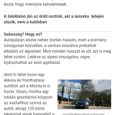
észre, hogy mennyire kényelmesek.
A túloldalon jön az őrült osztrák, aki a lanovka tetején
utazik, nem a kabinban
Sebesség? Hogy mi?
Autópályán elsőre nehéz tisztán haladni, mert a kormány
túlságosan közvetlen, a sávban kószálva próbáltuk
eltalálni az egyenest. Mint minden rosszat és jót, ezt is meg
lehet szokni. Letérve az alpesi országútra, végre
kijátszhattuk az autó agilitását.
Amit ki lehet hozni egy
ekkora és fronthajtású
autóból, azt a Mazda ki is
hozta. Olyan, mintha egy
lokális gravitációs központ
az aszfalthoz szívná az
autót, ahogy 120 körül
tekergünk egyik kanyarból a
Sporttevékenységre különösen