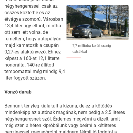
négyhengeressel, csak az
összes közterhe és az
étvágya szomorú. Városban
13,4 liter úgy eltűnt, mintha
ott sem lett volna, de
reméltem, hogy autópályán
majd kamatozik a csupán
7,7 millióba kerül, csurig
0,27-es alaktényező. Ehhez
extrákkal
képest a 160-at 12,1 literrel
honorálta, 140-re állított
tempomattal még mindig 9,4
liter fogyott százon.
Vonzó darab
Bennünk tényleg kialakult a kizuna, de ez a kötődés
mindenképp az autónak magának, nem pedig a 2,5 literes
négyhengeresnek szól. Érdemes megvárni
a dízelt
, amit
még ezen a héten kipróbálunk vagy beérni a kétliteres
benzinessel, megspórolni majdnem félmillió forintot a