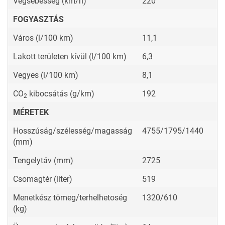
Végsebesség (km/h)
220
FOGYASZTÁS
Város (l/100 km)
11,1
Lakott területen kívül (l/100 km)
6,3
Vegyes (l/100 km)
8,1
CO
kibocsátás (g/km)
192
2
MÉRETEK
Hosszúság/szélesség/magasság
4755/1795/1440
(mm)
Tengelytáv (mm)
2725
Csomagtér (liter)
519
Menetkész tömeg/terhelhetoség
1320/610
(kg)