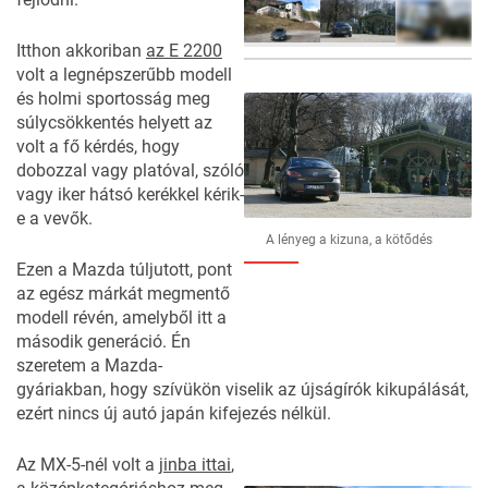
Itthon akkoriban
az E 2200
volt a legnépszerűbb modell
39
FOTÓ
és holmi sportosság meg
súlycsökkentés helyett az
volt a fő kérdés, hogy
dobozzal vagy platóval, szóló
vagy iker hátsó kerékkel kérik-
e a vevők.
A lényeg a kizuna, a kötődés
Ezen a Mazda túljutott, pont
az egész márkát megmentő
modell révén, amelyből itt a
második generáció. Én
szeretem a Mazda-
gyáriakban, hogy szívükön viselik az újságírók kikupálását,
ezért nincs új autó japán kifejezés nélkül.
Az MX-5-nél volt a
jinba ittai
,