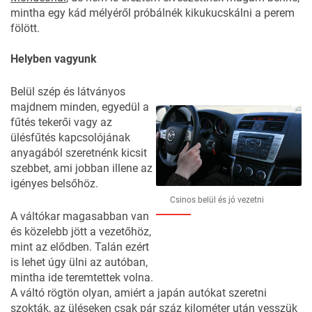
mintha egy kád mélyéről próbálnék kikukucskálni a perem
fölött.
Helyben vagyunk
Belül szép és látványos
majdnem minden, egyedül a
fűtés tekerői vagy az
ülésfűtés kapcsolójának
anyagából szeretnénk kicsit
szebbet, ami jobban illene az
igényes belsőhöz.
Csinos belül és jó vezetni
A váltókar magasabban van
és közelebb jött a vezetőhöz,
mint az elődben. Talán ezért
is lehet úgy ülni az autóban,
mintha ide teremtettek volna.
A váltó rögtön olyan, amiért a japán autókat szeretni
szokták, az üléseken csak pár száz kilométer után vesszük