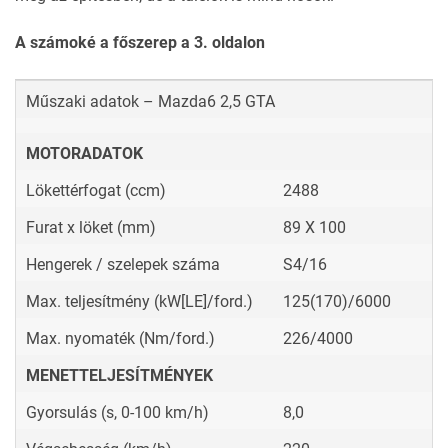
A számoké a főszerep a 3. oldalon
Műszaki adatok – Mazda6 2,5 GTA
MOTORADATOK
Lökettérfogat (ccm)
2488
Furat x löket (mm)
89 X 100
Hengerek / szelepek száma
S4/16
Max. teljesítmény (kW[LE]/ford.)
125(170)/6000
Max. nyomaték (Nm/ford.)
226/4000
MENETTELJESÍTMÉNYEK
Gyorsulás (s, 0-100 km/h)
8,0