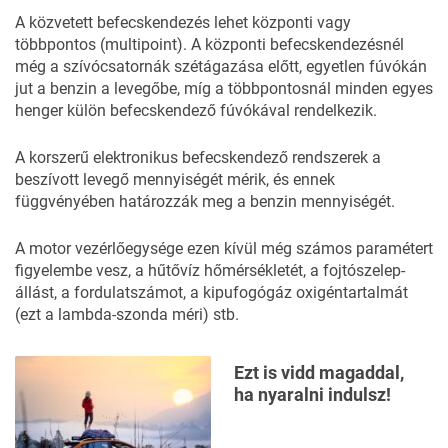
A közvetett befecskendezés lehet központi vagy
többpontos (multipoint). A központi befecskendezésnél
még a szívócsatornák szétágazása előtt, egyetlen fúvókán
jut a benzin a levegőbe, míg a többpontosnál minden egyes
henger külön befecskendező fúvókával rendelkezik.
A korszerű elektronikus befecskendező rendszerek a
beszívott levegő mennyiségét mérik, és ennek
függvényében határozzák meg a benzin mennyiségét.
A motor vezérlőegysége ezen kívül még számos paramétert
figyelembe vesz, a hűtővíz hőmérsékletét, a fojtószelep-
állást, a fordulatszámot, a kipufogógáz oxigéntartalmát
(ezt a lambda-szonda méri) stb.
Ezt is vidd magaddal,
ha nyaralni indulsz!