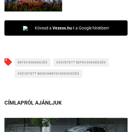
Kövesd a
Vezess.hu
-t a Google hírekben!
BEFECSKENDEZÉS
KÖZVETETT BEFECSKENDEZÉS
KÖZVETETT BENZINBEFECSKENDEZÉS
CÍMLAPRÓL AJÁNLJUK