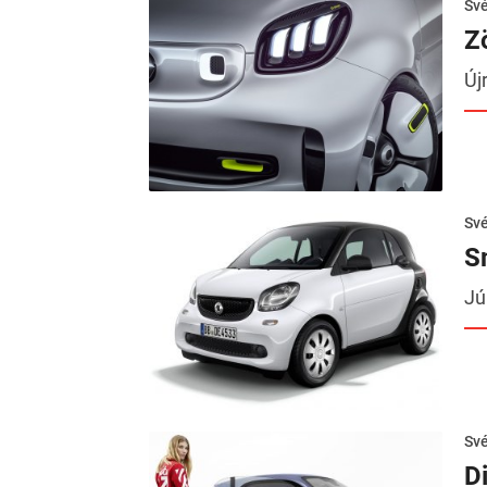
Sv
Z
Új
Sv
S
Jú
Sv
D