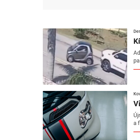
De
K
Ad
pa
Kov
V
Új
a 