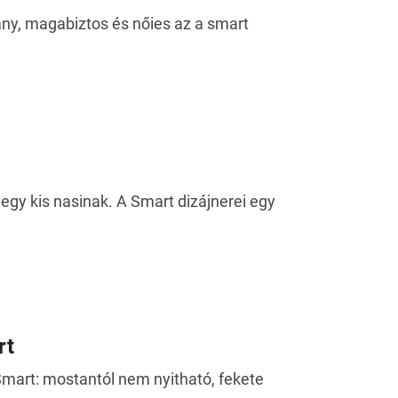
vány, magabiztos és nőies az a smart
 egy kis nasinak. A Smart dizájnerei egy
rt
a Smart: mostantól nem nyitható, fekete