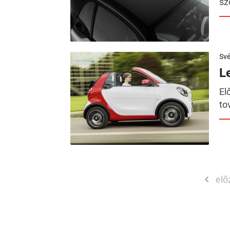
sz
Sv
L
El
to
elő