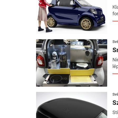
Kl
fo
Sv
S
Ni
lé
Sv
S
St