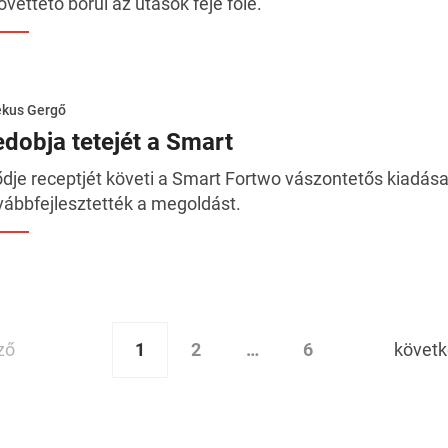
övettető borul az utasok feje fölé.
ékus Gergő
edobja tetejét a Smart
ődje receptjét követi a Smart Fortwo vászontetős kiadá
vábbfejlesztették a megoldást.
1
2
…
6
ző
követ