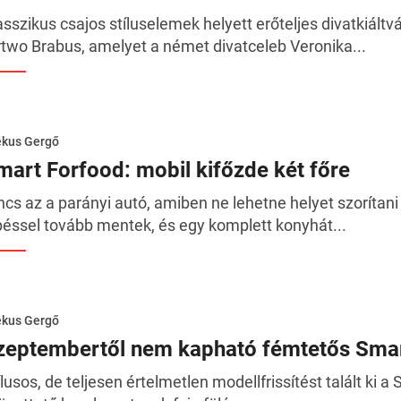
asszikus csajos stíluselemek helyett erőteljes divatkiált
rtwo Brabus, amelyet a német divatceleb Veronika...
ékus Gergő
mart Forfood: mobil kifőzde két főre
ncs az a parányi autó, amiben ne lehetne helyet szorítani
péssel tovább mentek, és egy komplett konyhát...
ékus Gergő
zeptembertől nem kapható fémtetős Sma
ílusos, de teljesen értelmetlen modellfrissítést talált ki 