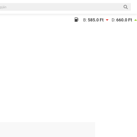
B:
585.0 Ft
D:
660.0 Ft