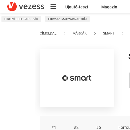
Újautó-teszt
Magazin
HÍRLEVÉL FELIRATKOZÁS
FORMA-1 MAGYAR NAGYDÍJ
Kresz
CÍMOLDAL
MÁRKÁK
SMART
#1
#2
#5
Forfo