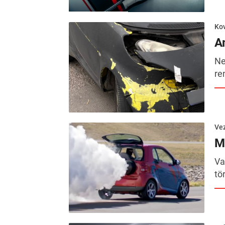
Kov
Am
Ne
re
Ve
M
Va
tö