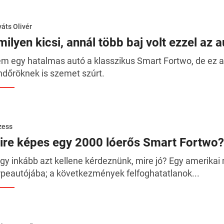
áts Olivér
ilyen kicsi, annál több baj volt ezzel az a
m egy hatalmas autó a klasszikus Smart Fortwo, de ez a
ndőröknek is szemet szúrt.
zess
ire képes egy 2000 lóerős Smart Fortwo?
gy inkább azt kellene kérdeznünk, mire jó? Egy amerikai
rpeautójába; a következmények felfoghatatlanok...