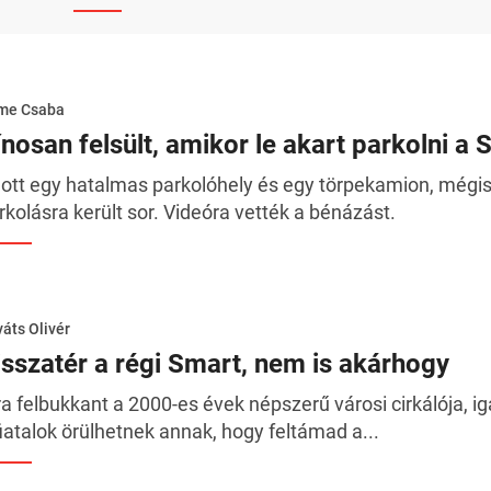
me Csaba
ínosan felsült, amikor le akart parkolni a 
ott egy hatalmas parkolóhely és egy törpekamion, mégis 
rkolásra került sor. Videóra vették a bénázást.
áts Olivér
isszatér a régi Smart, nem is akárhogy
ra felbukkant a 2000-es évek népszerű városi cirkálója, iga
fiatalok örülhetnek annak, hogy feltámad a...