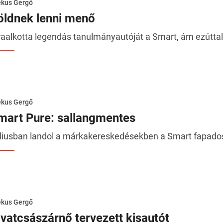
ékus Gergő
öldnek lenni menő
raalkotta legendás tanulmányautóját a Smart, ám ezúttal
ékus Gergő
mart Pure: sallangmentes
liusban landol a márkakereskedésekben a Smart fapados 
ékus Gergő
ivatcsászárnő tervezett kisautót