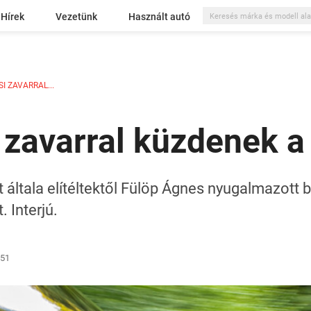
Hírek
Vezetünk
Használt autó
I ZAVARRAL...
 zavarral küzdenek a
általa elítéltektől Fülöp Ágnes nyugalmazott bí
 Interjú.
:51