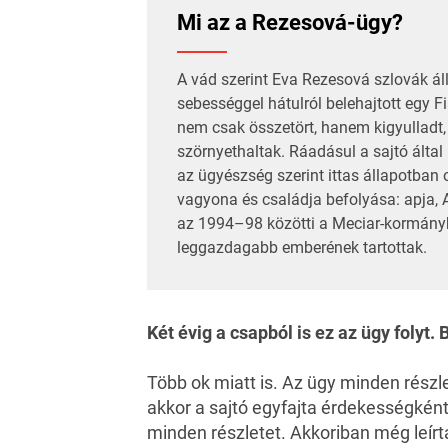
Mi az a Rezesová-ügy?
A vád szerint Eva Rezesová szlovák 
sebességgel hátulról belehajtott egy 
nem csak összetört, hanem kigyulladt,
szörnyethaltak. Ráadásul a sajtó által
az ügyészség szerint ittas állapotban 
vagyona és családja befolyása: apja, 
az 1994–98 közötti a Meciar-kormányb
leggazdagabb emberének tartottak.
Két évig a csapból is ez az ügy folyt.
Több ok miatt is. Az ügy minden részl
akkor a sajtó egyfajta érdekességként 
minden részletet. Akkoriban még leírtá