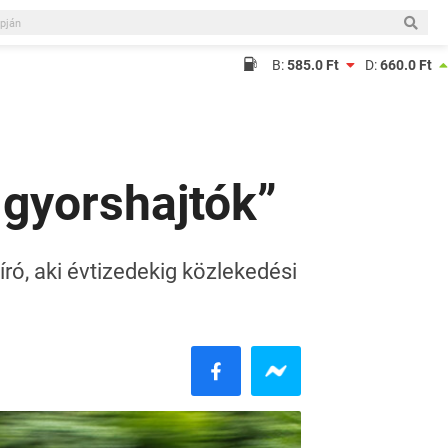
B:
585.0 Ft
D:
660.0 Ft
 gyorshajtók”
ró, aki évtizedekig közlekedési