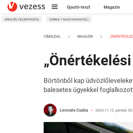
Újautó-teszt
Magazin
HÍRLEVÉL FELIRATKOZÁS
FORMA-1 MAGYAR NAGYDÍJ
Kresz
CÍMOLDAL
MAGAZIN
„ÖNÉRTÉKELÉS
„Önértékelési
Börtönből kap üdvözlőleveleket 
balesetes ügyekkel foglalkozott.
Lencsés Csaba
2024.11.15. péntek 05