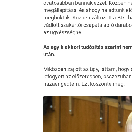
óvatosabban bánnak ezzel. Közben neh
megállapítása, és ahogy haladtunk el
megbuktak. Közben változott a Btk.-ba
vádlott szakértői csapata apró darabok
az ügyészségnél.
Az egyik akkori tudósítás szerint ne
után.
Miközben zajlott az ügy, láttam, hogy
lefogyott az előzetesben, összezuhant
hazaengedtem. Ezt köszönte meg.