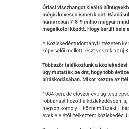
Óriási visszhangot kiváltó bűnügyekbe
mégis kevesen ismerik önt. Ráadásu
hamarosan 7-8-9 millió magyar minde
megalkotói között. Hogy került bele 
A Közlekedéstudományi Intézeten kere
képviselői mellett részt veszek az ú
Többször találkoztunk a közlekedési
úgy mutatták be önt, hogy több évtiz
bíráskodásában. Mikor kezdte az íté
1984-ben, de először évekig testi éps
robbanást hozott a közlekedésben is
nagyon komoly – közte műszaki – képz
évek elejétől ítélkeztem közlekedési 