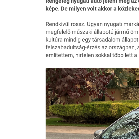
Rengeteg nyugati autó jelent meg az 
képe. De milyen volt akkor a közleke
Rendkívül rossz. Ugyan nyugati márkák
megfelelő műszaki állapotú jármű öml
kultúra mindig egy társadalom állapot
felszabadultság-érzés az országban,
említettem, hirtelen sokkal több lett a