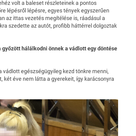
éz volt a baleset részleteinek a pontos
őre lépésről lépésre, egyes tények egyszerűen
n az ittas vezetés megítélése is, ráadásul a
ra szedette az autót, profibb háttérrel dolgoztak
m győzött hálálkodni önnek a vádlott egy döntése
 a vádlott egészségügyileg kezd tönkre menni,
, két éve nem látta a gyerekeit, így karácsonyra