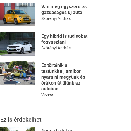
Van még egyszerű és
gazdaságos új autó
Szörényi András
Egy hibrid is tud sokat
fogyasztani
Szörényi András
Ez történik a
testünkkel, amikor
nyaralni megyünk és
órákon át ülünk az
autóban
Vezess
Ez is érdekelhet
Nem a hatótáv a