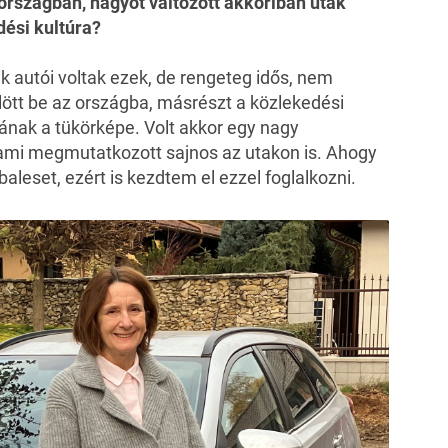
országban, nagyot változott akkoriban utak
dési kultúra?
 autói voltak ezek, de rengeteg idős, nem
ött be az országba, másrészt a közlekedési
ának a tükörképe. Volt akkor egy nagy
 ami megmutatkozott sajnos az utakon is. Ahogy
 baleset, ezért is kezdtem el ezzel foglalkozni.