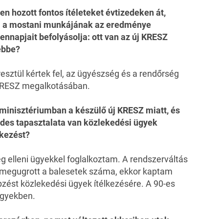
n hozott fontos ítéleteket évtizedeken át,
l a mostani munkájának az eredménye
nnapjait befolyásolja: ott van
az új KRESZ
ebbe?
sztül kértek fel, az ügyészség és a rendőrség
j KRESZ megalkotásában.
 minisztériumban a készülő új KRESZ miatt, és
edes tapasztalata van közlekedési ügyek
lkezést?
ég elleni ügyekkel foglalkoztam. A rendszerváltás
, megugrott a balesetek száma, ekkor kaptam
ést közlekedési ügyek ítélkezésére. A 90-es
ügyekben.