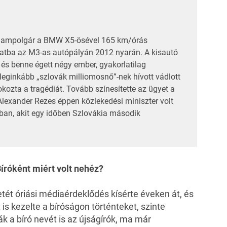
állampolgár a BMW X5-ösével 165 km/órás
Fiatba az M3-as autópályán 2012 nyarán. A kisautó
 és benne égett négy ember, gyakorlatilag
 leginkább „szlovák milliomosnő”-nek hívott vádlott
okozta a tragédiát. Tovább színesítette az ügyet a
Alexander Rezes éppen közlekedési miniszter volt
an, akit egy időben Szlovákia második
 Bíróként miért volt nehéz?
etét óriási médiaérdeklődés kísérte éveken át, és
is kezelte a bíróságon történteket, szinte
k a bíró nevét is az újságírók, ma már