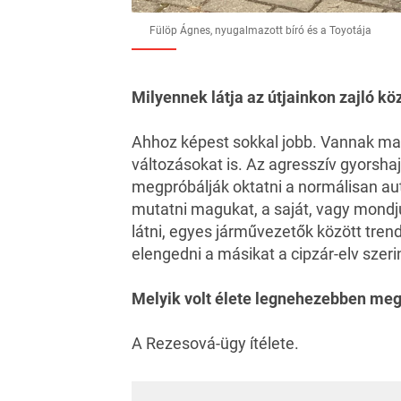
Fülöp Ágnes, nyugalmazott bíró és a Toyotája
Milyennek látja az útjainkon zajló k
Ahhoz képest sokkal jobb. Vannak ma i
változásokat is. Az agresszív gyorsha
megpróbálják oktatni a normálisan a
mutatni magukat, a saját, vagy mondjuk
látni, egyes járművezetők között trend
elengedni a másikat a cipzár-elv szeri
Melyik volt élete legnehezebben megh
A Rezesová-ügy ítélete.