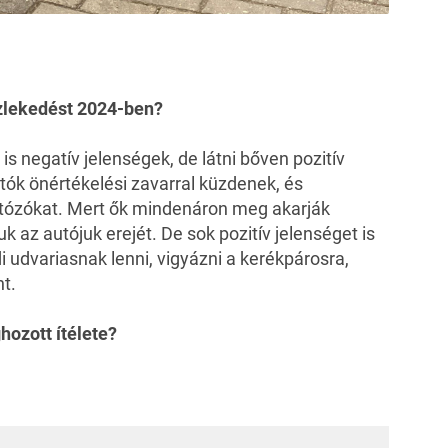
özlekedést 2024-ben?
s negatív jelenségek, de látni bőven pozitív
jtók önértékelési zavarral küzdenek, és
utózókat. Mert ők mindenáron meg akarják
 az autójuk erejét. De sok pozitív jelenséget is
i udvariasnak lenni, vigyázni a kerékpárosra,
nt.
ozott ítélete?