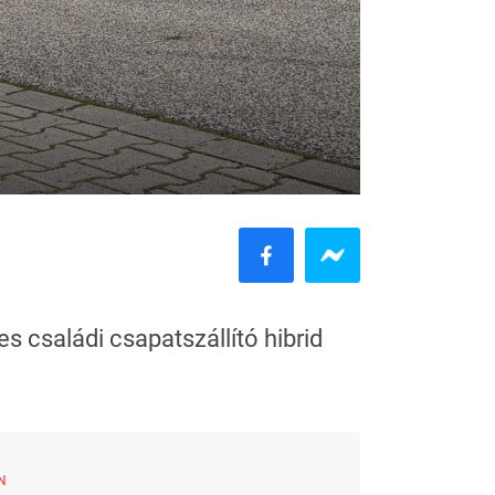
s családi csapatszállító hibrid
N