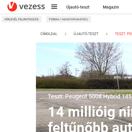
Újautó-teszt
Magazin
HÍRLEVÉL FELIRATKOZÁS
FORMA-1 MAGYAR NAGYDÍJ
Kresz
CÍMOLDAL
ÚJAUTÓ-TESZT
TESZT: PE
Teszt: Peugeot 5008 Hybrid 14
14 millióig n
feltűnőbb aut