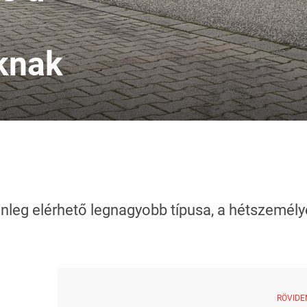
knak
nleg elérhető legnagyobb típusa, a hétszemélye
RÖVIDE