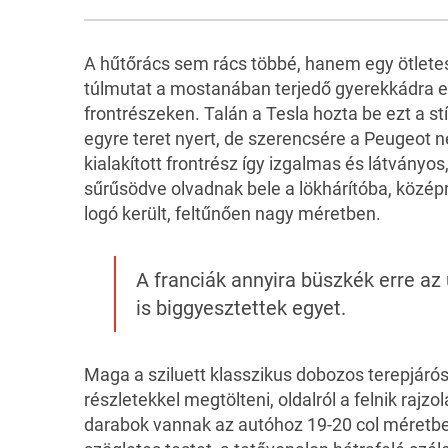
A hűtőrács sem rács többé, hanem egy ötlete
túlmutat a mostanában terjedő gyerekkádra 
frontrészeken. Talán a Tesla hozta be ezt a stí
egyre teret nyert, de szerencsére a Peugeot nem
kialakított frontrész így izgalmas és látványos
sűrűsödve olvadnak bele a lökhárítóba, középr
logó került, feltűnően nagy méretben.
A franciák annyira büszkék erre az 
is biggyesztettek egyet.
Maga a sziluett klasszikus dobozos terepjárós
részletekkel megtölteni, oldalról a felnik rajzol
darabok vannak az autóhoz 19-20 col méretbe