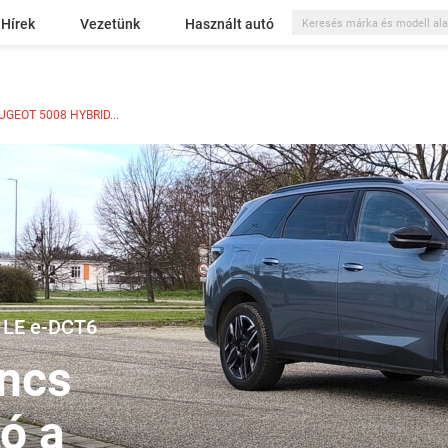
Hírek
Vezetünk
Használt autó
UGEOT 5008 HYBRID...
5 LE e-DCT6
incs
ó a