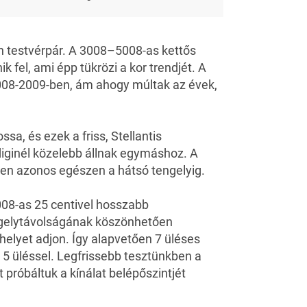
 testvérpár. A
3008
–
5008-
as kettős
 fel, ami épp tükrözi a kor trendjét. A
008-2009-ben, ám ahogy múltak az évek,
sa, és ezek a friss,
Stellantis
iginél közelebb állnak egymáshoz. A
jesen azonos egészen a hátsó tengelyig.
5008-as 25 centivel hosszabb
ngelytávolságának köszönhetően
helyet adjon. Így alapvetően 7 üléses
l 5 üléssel. Legfrissebb tesztünkben a
 próbáltuk a kínálat belépőszintjét