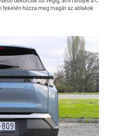
sedő dekorcsík fut végig, ami ráfolyik a C
ami feketén húzza meg magát az ablakok