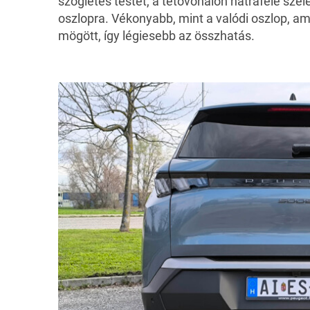
szögletes testet, a tetővonalon hátrafelé széle
oszlopra. Vékonyabb, mint a valódi oszlop, 
mögött, így légiesebb az összhatás.