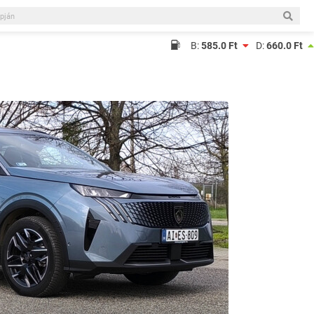
B:
585.0 Ft
D:
660.0 Ft