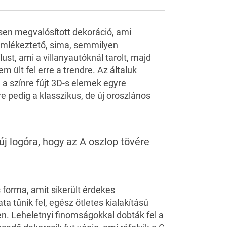
10
FOTÓ
sen megvalósított dekoráció, ami
emlékeztető, sima, semmilyen
lust, ami a villanyautóknál tarolt, majd
 ült fel erre a trendre. Az általuk
, a színre fújt 3D-s elemek egyre
e pedig a klasszikus, de új oroszlános
új logóra, hogy az A oszlop tövére
 forma, amit sikerült érdekes
ata tűnik fel, egész ötletes kialakítású
n. Leheletnyi finomságokkal dobták fel a