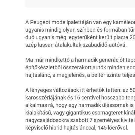
A Peugeot modellpalettáján van egy kaméleon
ugyanis mindig olyan színben és formában tűnik
duó ugyanis még egyterűként került piacra 2
szép lassan átalakultak szabadidő-autóvá.
Ma már mindkettő a harmadik generációt tapos
építőkészletből összerakott autók minden edd
hajtáslánc, a megjelenés, a beltér szinte tel
A lényeges változások itt érhetők tetten: az 
karosszériájának és 16 centivel hosszabb te
alkalmas rá, hogy egy harmadik üléssornak is 
kialakítású, vagy gigantikus csomagteret kíná
nagycsaládosokra szabott 7 személyes kivitelt
képviselő hibrid hajtáslánccal, 145 lóerővel.