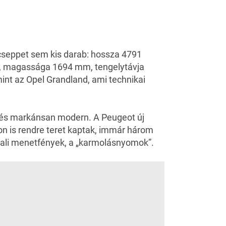
seppet sem kis darab: hossza 4791
m, magassága 1694 mm, tengelytávja
int az Opel Grandland, ami technikai
ő, és markánsan modern. A
Peugeot
új
on is rendre teret kaptak, immár három
ppali menetfények, a „karmolásnyomok”.