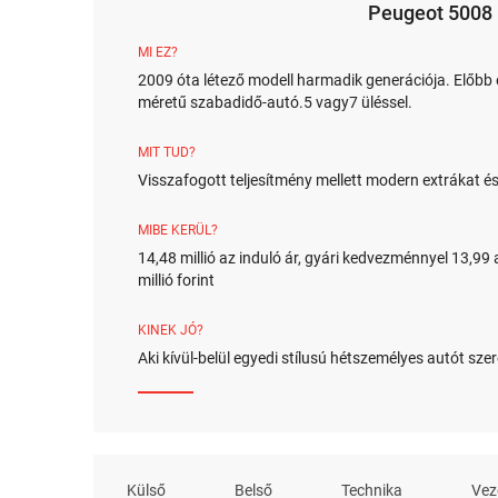
Peugeot 5008
MI EZ?
2009 óta létező modell harmadik generációja. Előbb
méretű szabadidő-autó.5 vagy7 üléssel.
MIT TUD?
Visszafogott teljesítmény mellett modern extrákat és 
MIBE KERÜL?
14,48 millió az induló ár, gyári kedvezménnyel 13,99 
millió forint
KINEK JÓ?
Aki kívül-belül egyedi stílusú hétszemélyes autót sz
Külső
Belső
Technika
Vez