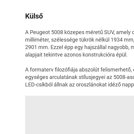
Külső
A Peugeot 5008 közepes méretű SUV, amely c
milliméter, szélessége tükrök nélkül 1934 m
2901 mm. Ezzel épp egy hajszállal nagyobb, m
alapjait tekintve azonos konstrukcióra épül.
A formaterv filozófiája abszolút felismerhet
egységes arculatának stílusjegyei az 5008-as
LED-csíkból állnak az oroszlánokat idéző na