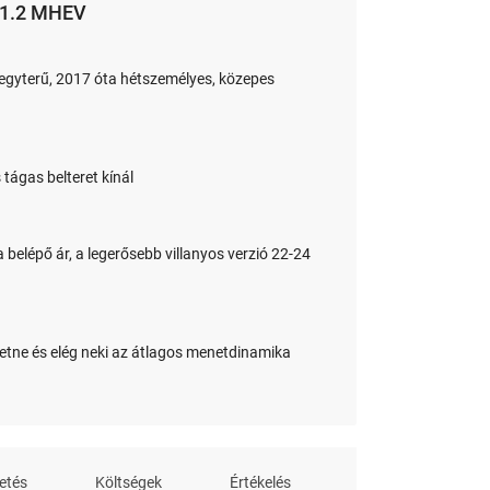
 1.2 MHEV
 egyterű, 2017 óta hétszemélyes, közepes
tágas belteret kínál
a belépő ár, a legerősebb villanyos verzió 22-24
eretne és elég neki az átlagos menetdinamika
etés
Költségek
Értékelés