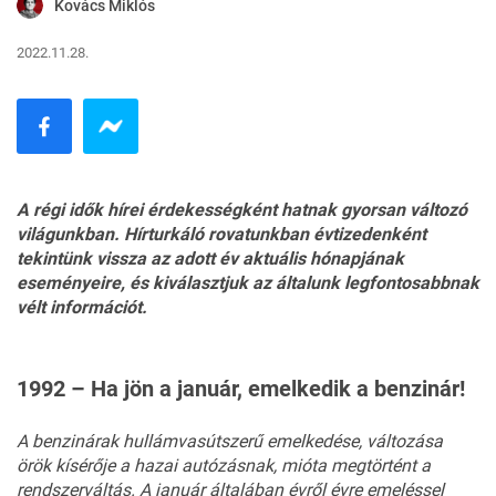
Kovács Miklós
2022.11.28.
A régi idők hírei érdekességként hatnak gyorsan változó
világunkban. Hírturkáló rovatunkban évtizedenként
tekintünk vissza az adott év aktuális hónapjának
eseményeire, és kiválasztjuk az általunk legfontosabbnak
vélt információt.
1992 – Ha jön a január, emelkedik a benzinár!
A benzinárak hullámvasútszerű emelkedése, változása
örök kísérője a hazai autózásnak, mióta megtörtént a
rendszerváltás. A január általában évről évre emeléssel