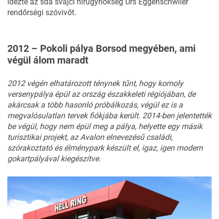
idézte az sda svájci hírügynökség Urs Eggenschwiler
rendőrségi szóvivőt.
2012 – Pokoli pálya Borsod megyében, ami
végül álom maradt
2012 végén elhatározott ténynek tűnt, hogy komoly
versenypálya épül az ország északkeleti régiójában, de
akárcsak a több hasonló próbálkozás, végül ez is a
megvalósulatlan tervek fiókjába került. 2014-ben jelentették
be végül, hogy nem épül meg a pálya, helyette egy másik
turisztikai projekt, az Avalon elnevezésű családi,
szórakoztató és élménypark készült el, igaz, igen modern
gokartpályával kiegészítve.