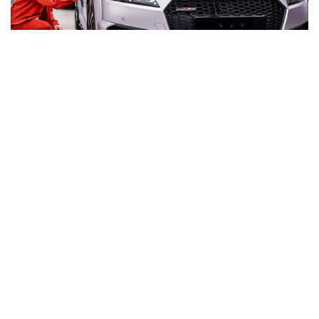
Meglepő trükkökkel is spórol a magyar autóipar
Impresszum
Médiaajánlat