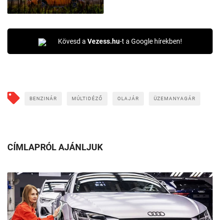
Kövesd a
Vezess.hu
-t a Google hírekben!
BENZINÁR
MÚLTIDÉZŐ
OLAJÁR
ÜZEMANYAGÁR
CÍMLAPRÓL AJÁNLJUK