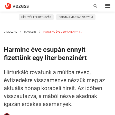
HÍRLEVÉL FELIRATKOZÁS
FORMA-1 MAGYAR NAGYDÍJ
CÍMOLDAL
MAGAZIN
HARMINC ÉVE CSUPÁN ENNYIT...
Harminc éve csupán ennyit
fizettünk egy liter benzinért
Hírturkáló rovatunk a múltba réved,
évtizedekre visszamenve nézzük meg az
aktuális hónap korabeli híreit. Az időben
visszautazva, a mából nézve akadnak
igazán érdekes események.