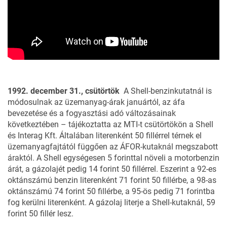
1992. december 31., csütörtök
A Shell-benzinkutatnál is
módosulnak az üzemanyag-árak januártól, az áfa
bevezetése és a fogyasztási adó változásainak
következtében – tájékoztatta az MTI-t csütörtökön a Shell
és Interag Kft. Általában literenként 50 fillérrel térnek el
üzemanyagfajtától függően az ÁFOR-kutaknál megszabott
áraktól.
A Shell egységesen 5 forinttal növeli a motorbenzin
árát, a gázolajét pedig 14 forint 50 fillérrel. Eszerint a 92-es
oktánszámú benzin literenként 71 forint 50 fillérbe, a 98-as
oktánszámú 74 forint 50 fillérbe, a 95-ös pedig 71 forintba
fog kerülni literenként. A gázolaj literje a Shell-kutaknál, 59
forint 50 fillér lesz.