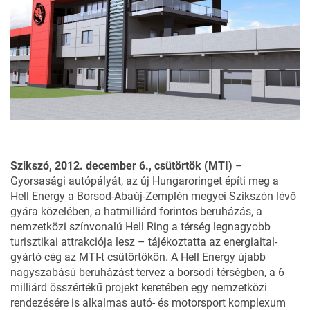
Szikszó, 2012. december 6., csütörtök (MTI)
–
Gyorsasági autópályát, az új Hungaroringet építi meg a
Hell Energy a Borsod-Abaúj-Zemplén megyei Szikszón lévő
gyára közelében, a hatmilliárd forintos beruházás, a
nemzetközi színvonalú Hell Ring a térség legnagyobb
turisztikai attrakciója lesz – tájékoztatta az energiaital-
gyártó cég az MTI-t csütörtökön.
A Hell Energy újabb
nagyszabású beruházást tervez a borsodi térségben, a 6
milliárd összértékű projekt keretében egy nemzetközi
rendezésére is alkalmas autó- és motorsport komplexum