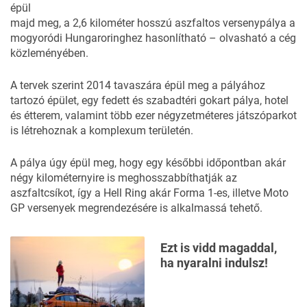
épül
majd meg, a 2,6 kilométer hosszú aszfaltos versenypálya a
mogyoródi Hungaroringhez hasonlítható – olvasható a cég
közleményében.
A tervek szerint 2014 tavaszára épül meg a pályához
tartozó épület, egy fedett és szabadtéri gokart pálya, hotel
és étterem, valamint több ezer négyzetméteres játszóparkot
is létrehoznak a komplexum területén.
A pálya úgy épül meg, hogy egy későbbi időpontban akár
négy kilométernyire is meghosszabbíthatják az
aszfaltcsíkot, így a Hell Ring akár Forma 1-es, illetve Moto
GP versenyek megrendezésére is alkalmassá tehető.
Ezt is vidd magaddal,
ha nyaralni indulsz!