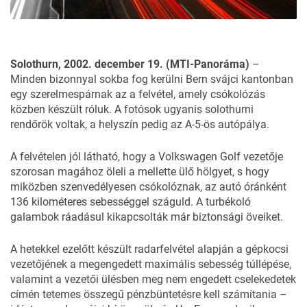
Solothurn, 2002. december 19. (MTI-Panoráma)
–
Minden bizonnyal sokba fog kerülni Bern svájci kantonban
egy szerelmespárnak az a felvétel, amely csókolózás
közben készült róluk.
A fotósok ugyanis solothurni
rendőrök voltak, a helyszín pedig az A-5-ös autópálya.
A felvételen jól látható, hogy a Volkswagen Golf vezetője
szorosan magához öleli a mellette ülő hölgyet, s hogy
miközben szenvedélyesen csókolóznak, az autó óránként
136 kilométeres sebességgel száguld. A turbékoló
galambok ráadásul kikapcsolták már biztonsági öveiket.
A hetekkel ezelőtt készült radarfelvétel alapján a gépkocsi
vezetőjének a megengedett maximális sebesség túllépése,
valamint a vezetői ülésben meg nem engedett cselekedetek
címén tetemes összegű pénzbüntetésre kell számítania –