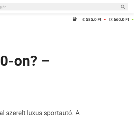
B:
585.0 Ft
D:
660.0 Ft
00-on? –
 szerelt luxus sportautó. A