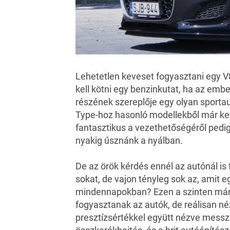
Lehetetlen keveset fogyasztani egy 
kell kötni egy benzinkutat, ha az emb
részének szereplője egy olyan sportaut
Type-hoz hasonló modellekből már kev
fantasztikus a vezethetőségéről pedig
nyakig úsznánk a nyálban.
De az örök kérdés ennél az autónál is
sokat, de vajon tényleg sok az, amit e
mindennapokban? Ezen a szinten már 
fogyasztanak az autók, de reálisan né
presztízsértékkel együtt nézve messz