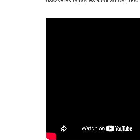
összkerékhajtás, és a brit autóépíté