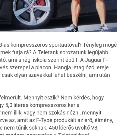
V8-as kompresszoros sportautóval? Tényleg mögé
ernek futja rá? A Teletank sorozatunk legújabb
ó, ami a régi iskola szerint épült. A Jaguar F-
és szerepel a piacon. Hangja letaglózó, ereje
 csak olyan szavakkal lehet beszélni, ami után
 felmerült. Mennyit eszik? Nem kérdés, hogy
gy 5,0 literes kompresszoros kér a
nem illik, vagy nem szokás nézni, mennyit
zve az, amit az F-Type produkált az erő, élmény,
e nem tűnik soknak. 450 lóerős üvöltő V8,