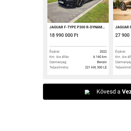
JAGUAR F-TYPE P300 R-DYNAMIC BLACK AUTOMATA. CABRIOLET. 6160 KM-REL!
JAGUAR F-TY
18 990 000 Ft
27 900 
Évjárat:
2022
Évjárat:
Km. óra állás:
6 160 km
Km. óra ál
Üzemanyag:
Benzin
Üzemanyag
Teljesítmény:
221 kW, 300 LE
Teljesítmé
Kövesd a
Vez