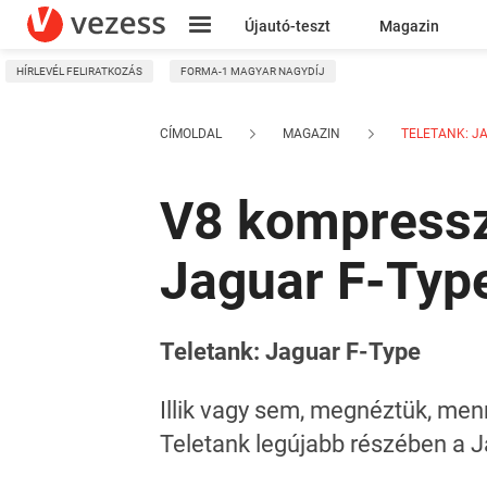
Újautó-teszt
Magazin
HÍRLEVÉL FELIRATKOZÁS
FORMA-1 MAGYAR NAGYDÍJ
Kresz
CÍMOLDAL
MAGAZIN
TELETANK: JA
V8 kompressz
Jaguar F-Type
Teletank: Jaguar F-Type
Illik vagy sem, megnéztük, men
Teletank legújabb részében a J