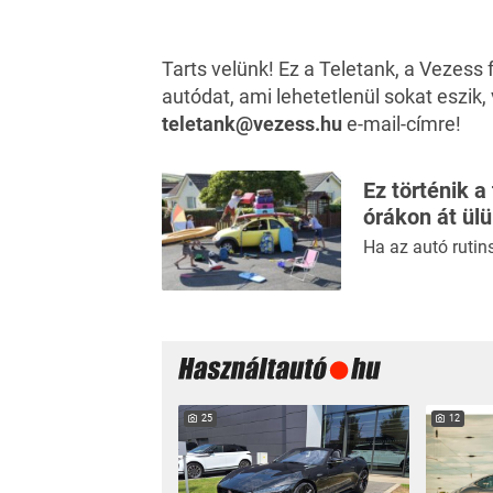
Tarts velünk! Ez a Teletank, a Veze
autódat, ami lehetetlenül sokat eszik,
teletank@vezess.hu
e-mail-címre!
Ez történik a
órákon át ül
Ha az autó rutin
25
12