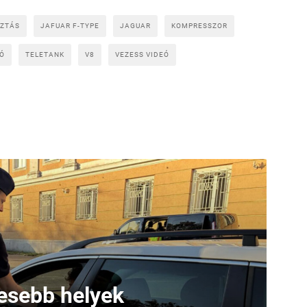
ZTÁS
JAFUAR F-TYPE
JAGUAR
KOMPRESSZOR
Ó
TELETANK
V8
VEZESS VIDEÓ
yesebb helyek