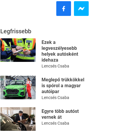
Legfrissebb
Ezek a
legveszélyesebb
helyek autósként
idehaza
Lencsés Csaba
Meglepő trükkökkel
is spórol a magyar
autóipar
Lencsés Csaba
Egyre több autóst
vernek át
Lencsés Csaba