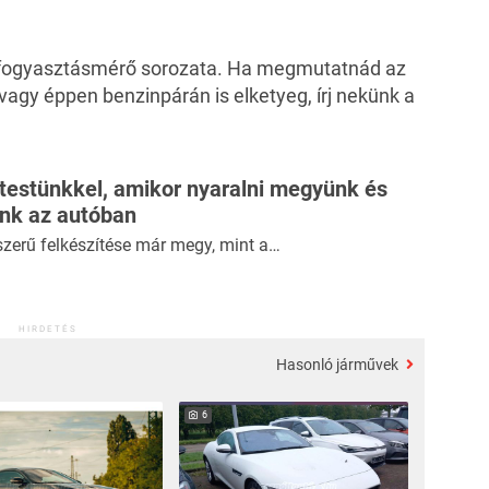
ss fogyasztásmérő sorozata. Ha megmutatnád az
 vagy éppen benzinpárán is elketyeg, írj nekünk a
 testünkkel, amikor nyaralni megyünk és
ünk az autóban
szerű felkészítése már megy, mint a…
HIRDETÉS
Hasonló járművek
6