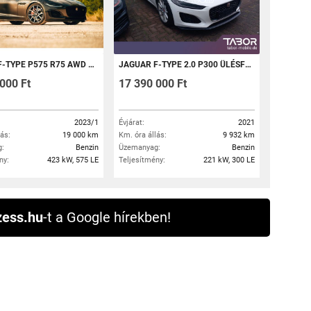
PE P575 R75 AWD (AUTOMATA)
JAGUAR F-TYPE 2.0 P300 ÜLÉSFŰTÉS/LED/NAVI/BŐR
000 Ft
17 390 000 Ft
2023/1
Évjárat:
2021
lás:
19 000 km
Km. óra állás:
9 932 km
:
Benzin
Üzemanyag:
Benzin
ny:
423 kW, 575 LE
Teljesítmény:
221 kW, 300 LE
ess.hu
-t a Google hírekben!