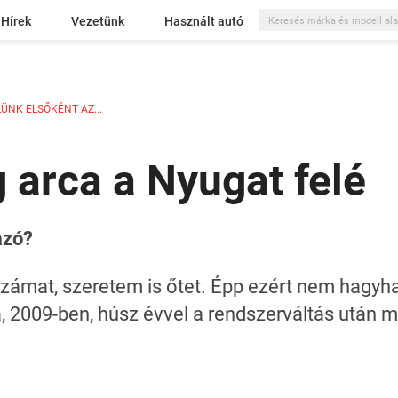
Hírek
Vezetünk
Használt autó
LÜNK ELSŐKÉNT AZ...
arca a Nyugat felé
azó?
zámat, szeretem is őtet. Épp ezért nem hagyha
a, 2009-ben, húsz évvel a rendszerváltás után 