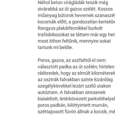
Néhol beton virágládák teszik még
sivárabbá az út gazos szélét. Koszos
műanyag bútorok hevernek szanaszét
kocsmák előtt, a gondozatlan kertekb
Rongyos plakátfecnikkel burkolt
trafódobozokat se láttam már egy het
most itthon feltűnik, mennyire sokat
tartunk mi belőle.
Poros, gazos, az aszfalttól el nem
választott padka az út szélén; hirtelen
ráébredek, hogy az elmúlt kilométere
az osztrák falvakban szinte kizárólag
szegélykövekkel lezárt szélű utakon
autóztam. A falvakban sincsenek
kialakított, letérkövezett parkolóhelye
poros padkán, kilöttyintett murván,
széttaposott füvön állnak a kocsik, m