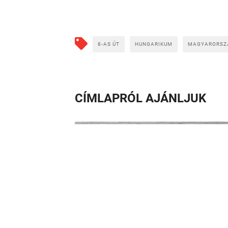
8-AS ÚT
HUNGARIKUM
MAGYARORSZ
CÍMLAPRÓL AJÁNLJUK
A Duna vakmerő h