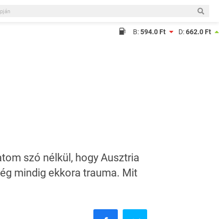
B:
594.0 Ft
D:
662.0 Ft
tom szó nélkül, hogy Ausztria
még mindig ekkora trauma. Mit