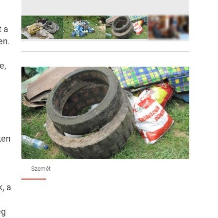
 a
en.
6
FOTÓ
e,
ken
Szemét
k, a
ég