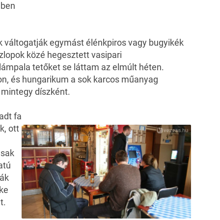
gben
 váltogatják egymást élénkpiros vagy bugyikék
zlopok közé hegesztett vasipari
lámpala tetőket se láttam az elmúlt héten.
on, és hungarikum a sok karcos műanyag
 mintegy díszként.
adt fa
, ott
asak
atú
lák
zke
t.