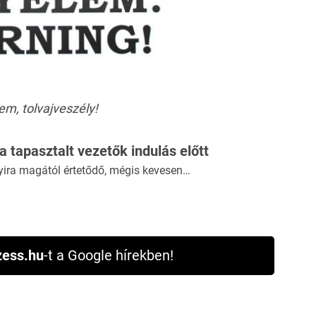
em, tolvajveszély!
 a tapasztalt vezetők indulás előtt
yira magától értetődő, mégis kevesen…
ess.hu
-t a Google hírekben!