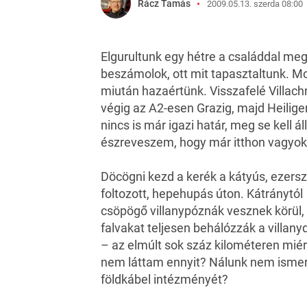
Rácz Tamás
2009.05.13. szerda 08:00
Elgurultunk egy hétre a családdal me
beszámolok, ott mit tapasztaltunk. Mo
miután hazaértünk. Visszafelé Villachn
végig az A2-esen Grazig, majd Heiligen
nincs is már igazi határ, meg se kell 
észreveszem, hogy már itthon vagyok
Döcögni kezd a kerék a kátyús, ezersz
foltozott, hepehupás úton. Kátránytól
csöpögő villanypóznák vesznek körül, 
falvakat teljesen behálózzák a villany
– az elmúlt sok száz kilométeren miér
nem láttam ennyit? Nálunk nem ismer
földkábel intézményét?