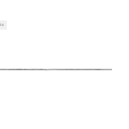
ÁG
ősei voltak ezek a