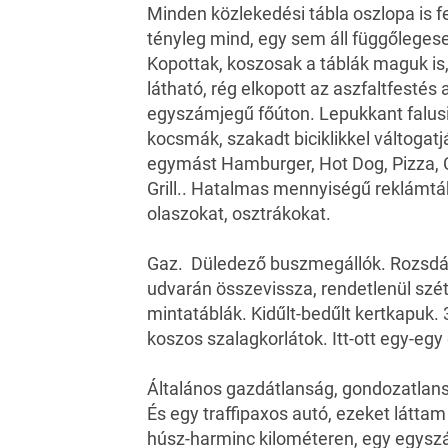
Minden közlekedési tábla oszlopa is f
tényleg mind, egy sem áll függőleges
Kopottak, koszosak a táblák maguk is,
látható, rég elkopott az aszfaltfestés 
egyszámjegű főúton. Lepukkant falus
kocsmák, szakadt biciklikkel váltogatj
egymást Hamburger, Hot Dog, Pizza, 
Grill.. Hatalmas mennyiségű reklámtá
olaszokat, osztrákokat.
Gaz. Düledező buszmegállók. Rozsdá
udvarán összevissza, rendetlenül szét
mintatáblák. Kidűlt-bedűlt kertkapuk. 
koszos szalagkorlátok. Itt-ott egy-eg
Általános gazdátlanság, gondozatlansá
És egy traffipaxos autó, ezeket látta
húsz-harminc kilométeren, egy egyszá