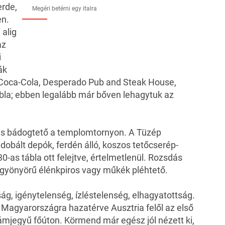
erde,
Megéri betérni egy italra
en.
 alig
az
i
ák
Coca-Cola, Desperado Pub and Steak House,
bla; ebben legalább már bőven lehagytuk az
s bádogtető a templomtornyon. A Tüzép
dobált depók, ferdén álló, koszos tetőcserép-
30-as tábla ott felejtve, értelmetlenül. Rozsdás
y gyönyörű élénkpiros vagy műkék pléhtető.
g, igénytelenség, ízléstelenség, elhagyatottság.
m Magyarországra hazatérve Ausztria felől az első
mjegyű főúton. Körmend már egész jól nézett ki,