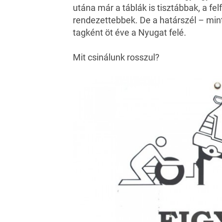
utána már a táblák is tisztábbak, a fe
rendezettebbek. De a határszél – mi
tagként öt éve a Nyugat felé.
Mit csinálunk rosszul?