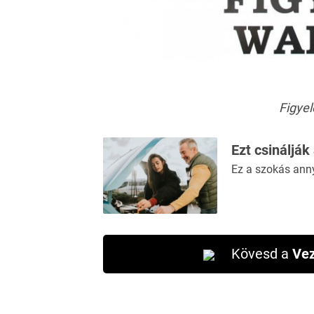
Figyel
Ezt csinálják
Ez a szokás ann
Kövesd a
Vez