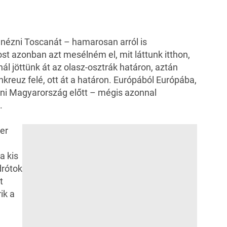
gnézni Toscanát – hamarosan arról is
st azonban azt mesélném el, mit láttunk itthon,
ál jöttünk át az olasz-osztrák határon, aztán
kreuz felé, ott át a határon. Európából Európába,
állni Magyarország előtt – mégis azonnal
.
er
a kis
drótok
t
ik a