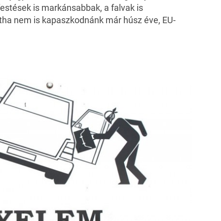
lfestések is markánsabbak, a falvak is
ntha nem is kapaszkodnánk már húsz éve, EU-