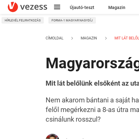
Újautó-teszt
Magazin
HÍRLEVÉL FELIRATKOZÁS
FORMA-1 MAGYAR NAGYDÍJ
Kresz
CÍMOLDAL
MAGAZIN
MIT LÁT BELŐ
Magyarország 
Mit lát belőlünk elsőként az ut
Nem akarom bántani a saját ha
felől megérkezni a 8-as útra m
csinálunk rosszul?