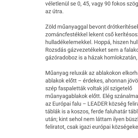
véletlenül se 0, 45, vagy 90 fokos szö
az útra.
Zöld műanyaggal bevont drótkerítések
zománcfestékkel lekent cső kerítésos
hulladékelemekkel. Hoppá, hiszen hul
Rozsdás gázvezetékeket sem a falak
gázóradoboz is a házak homlokzatán,
Műanyag reluxák az ablakokon elkorh
ablakok előtt – érdekes, ahonnan jövök
szép faspaletták voltak jól szigetelő
műanyagablakok előtt. Elég szánalm
az Európai falu – LEADER község felir
táblák is a koszos, ferde faluhatár táb
után; kint sehol nem láttam ilyen büs
feliratot, csak igazi európai községeke