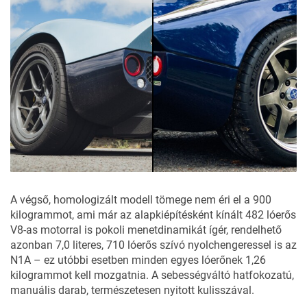
A végső, homologizált modell tömege nem éri el a 900
kilogrammot, ami már az alapkiépítésként kínált 482 lóerős
V8-as motorral is pokoli menetdinamikát ígér, rendelhető
azonban 7,0 literes, 710 lóerős szívó nyolchengeressel is az
N1A – ez utóbbi esetben minden egyes lóerőnek 1,26
kilogrammot kell mozgatnia. A sebességváltó hatfokozatú,
manuális darab, természetesen nyitott kulisszával.