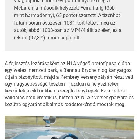
világbajnoki címet 199 ponttal nyerte meg a
McLaren, a második helyezett Ferrari alig több
mint harmadennyi, 65 pontot szerzett. A tizenhat
futam során összesen 1031 kört tettek meg az
autók, ebből 1003-ban az MP4/4 állt az élen, ez a
rekord (97,3%) a mai napig áll.
A fejlesztés lezárásaként az N1A végső prototípusa előbb
egy walesi nemzeti park, a Bannau Brycheiniog kanyargós
útjain bizonyított, majd a Pembrey versenypályán részt vett
egy nagysebességű teszten – ezeken a helyszíneken
készültek a cikkünkben szereplő fényképek. Ez a kettős
validálás emblematikus, hiszen az N1A-t versenypályára és
közútra egyaránt alkalmas roadsterként álmodták meg.