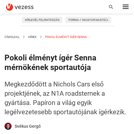
HÍRLEVÉL FELIRATKOZÁS
FORMA-1 MAGYAR NAGYDÍJ
CÍMOLDAL
HÍREK
POKOLI ÉLMÉNYT ÍGÉR SENNA...
Pokoli élményt ígér Senna
mérnökének sportautója
Megkezdődött a Nichols Cars első
projektjének, az N1A roadsternek a
gyártása. Papíron a világ egyik
legélvezetesebb sportautójának ígérkezik.
Svékus Gergő