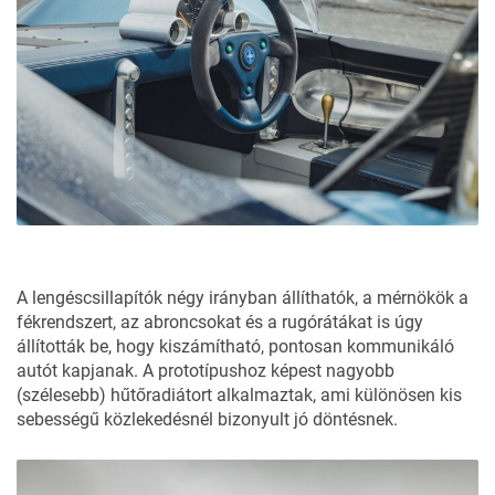
A lengéscsillapítók négy irányban állíthatók, a mérnökök a
fékrendszert, az abroncsokat és a rugórátákat is úgy
állították be, hogy kiszámítható, pontosan kommunikáló
autót kapjanak. A prototípushoz képest nagyobb
(szélesebb) hűtőradiátort alkalmaztak, ami különösen kis
sebességű közlekedésnél bizonyult jó döntésnek.