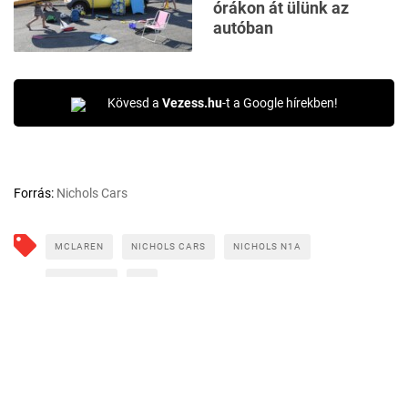
órákon át ülünk az
autóban
Kövesd a
Vezess.hu
-t a Google hírekben!
Forrás:
Nichols Cars
MCLAREN
NICHOLS CARS
NICHOLS N1A
ROADSTER
V8
CÍMLAPRÓL AJÁNLJUK