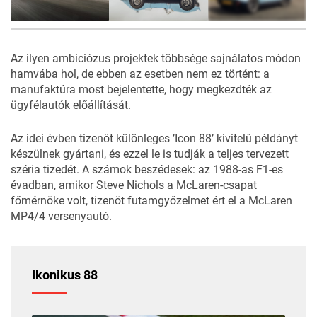
48
FOTÓ
Az ilyen ambiciózus projektek többsége sajnálatos módon
hamvába hol, de ebben az esetben nem ez történt: a
manufaktúra most bejelentette, hogy megkezdték az
ügyfélautók előállítását.
Az idei évben tizenöt különleges ’Icon 88’ kivitelű példányt
készülnek gyártani, és ezzel le is tudják a teljes tervezett
széria tizedét. A számok beszédesek: az 1988-as F1-es
évadban, amikor Steve Nichols a McLaren-csapat
főmérnöke volt, tizenöt futamgyőzelmet ért el a McLaren
MP4/4 versenyautó.
Ikonikus 88