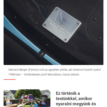
Gerhard Berger (Ferrari) volt az egyetlen pilóta, aki futamot tudott nyerni
1988-ban – történetesen pont Monzában, hazai pályán
Ez történik a
testünkkel, amikor
nyaralni megyünk és