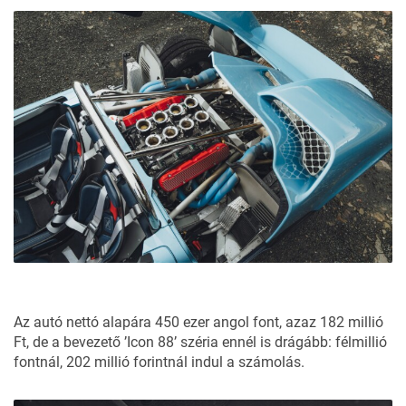
Az autó nettó alapára 450 ezer angol font, azaz 182 millió
Ft, de a bevezető ’Icon 88’ széria ennél is drágább: félmillió
fontnál, 202 millió forintnál indul a számolás.