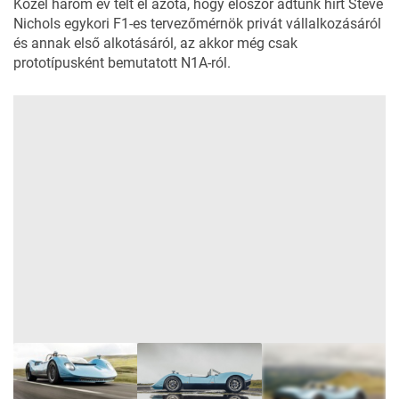
Közel három év telt el azóta, hogy
először adtunk hírt
Steve
Nichols egykori F1-es tervezőmérnök privát vállalkozásáról
és annak első alkotásáról, az akkor még csak
prototípusként bemutatott N1A-ról.