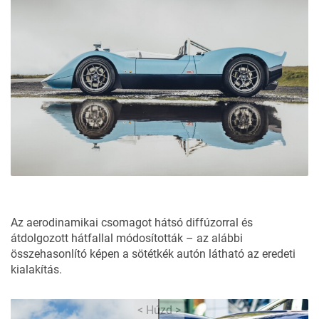
Az aerodinamikai csomagot hátsó diffúzorral és
átdolgozott hátfallal módosították – az alábbi
összehasonlító képen a sötétkék autón látható az eredeti
kialakítás.
< Húzd >