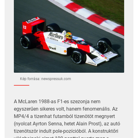
Kép forrása: newspressuk.com
A McLaren 1988-as F1-es szezonja nem
egyszerűen sikeres volt, hanem fenomenális. Az
MP4/4 a tizenhat futamból tizenötöt megnyert
(nyolcat Ayrton Senna, hetet Alain Prost), az autó
tizenötször indult pole-pozícióból. A konstruktőri