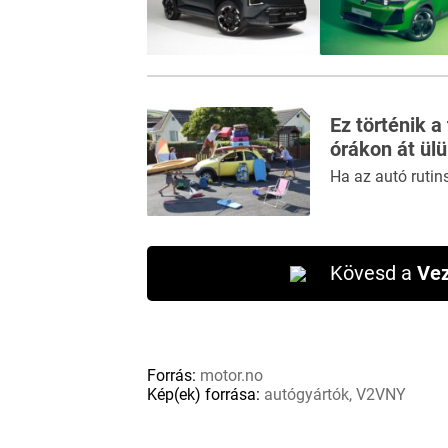
Ez történik a
órákon át ül
Ha az autó rutin
Kövesd a
Vez
Forrás:
motor.no
Kép(ek) forrása:
autógyártók, V2VNY