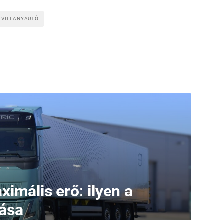
VILLANYAUTÓ
imális erő: ilyen a
iása