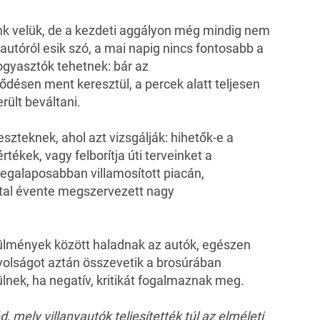
k velük, de a kezdeti aggályon még mindig nem
yautóról esik szó, a mai napig nincs fontosabb a
ogyasztók tehetnek: bár az
désen ment keresztül, a percek alatt teljesen
rült beváltani.
eszteknek, ahol azt vizsgálják: hihetők-e a
tékek, vagy felborítja úti terveinket a
 legalaposabban villamosított piacán,
ltal évente megszervezett
nagy
körülmények között haladnak az autók, egészen
volságot aztán összevetik a brosúrában
rülnek, ha negatív, kritikát fogalmaznak meg.
, mely villanyautók teljesítették túl az elméleti