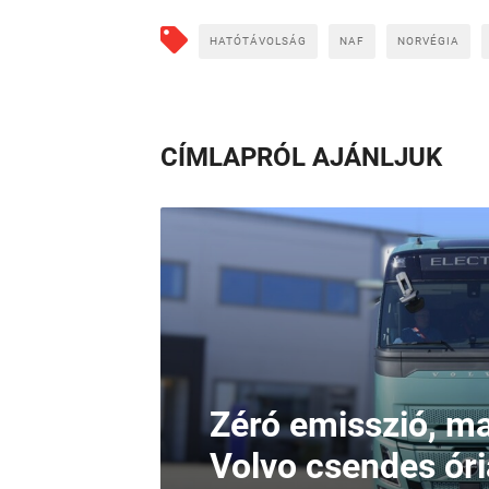
HATÓTÁVOLSÁG
NAF
NORVÉGIA
CÍMLAPRÓL AJÁNLJUK
Zéró emisszió, max
Volvo csendes ór