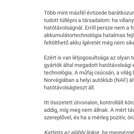
Több mint
másfél évtizede
barátkozun
tudott túllépni a társadalom: ha villan
hatótávolságnál. Erről persze nem a f
akkumulátortechnológia hatalmas fejlő
feltölthető akku ígéretét még nem sike
Ezért is van létjogosultsága az olyan t
gyártók által megadott hatótávolsági ér
technológia. A műfaj csúcsán, a világ
Norvégiában a helyi autóklub (NAF) á
hatótávolságteszt
áll.
Itt összetett útvonalon, kontrollált 
addig, míg meg nem állnak. A mért tá
szereplővel, és ha a mérleg pozitív, ö
Kattints az alábbi linkre, ha megnéznéd