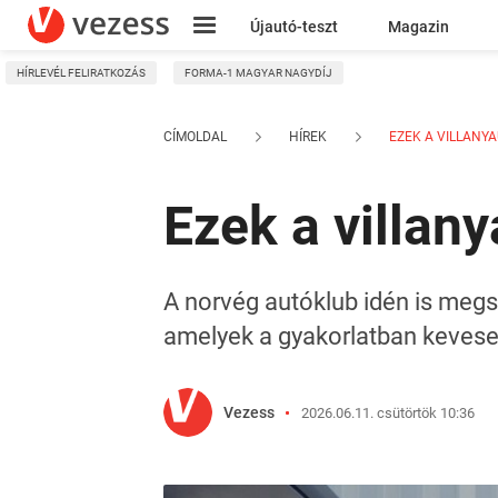
Újautó-teszt
Magazin
HÍRLEVÉL FELIRATKOZÁS
FORMA-1 MAGYAR NAGYDÍJ
Kresz
CÍMOLDAL
HÍREK
EZEK A VILLANYA
Ezek a villan
A norvég autóklub idén is megsz
amelyek a gyakorlatban kevese
Vezess
2026.06.11. csütörtök 10:36