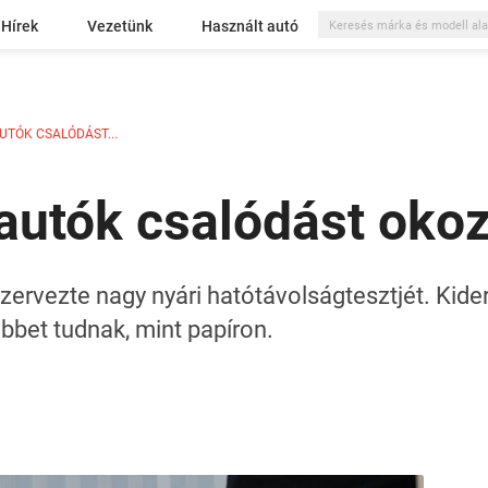
Hírek
Vezetünk
Használt autó
UTÓK CSALÓDÁST...
yautók csalódást oko
ervezte nagy nyári hatótávolságtesztjét. Kider
bbet tudnak, mint papíron.