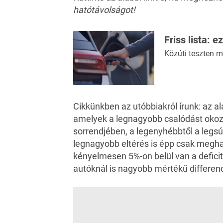
hatótávolságot!
Friss lista: 
Közúti teszten m
Cikkünkben az utóbbiakról írunk: az a
amelyek a legnagyobb csalódást okoz
sorrendjében, a legenyhébbtől a leg
legnagyobb eltérés is épp csak megha
kényelmesen 5%-on belül van a deficit
autóknál is nagyobb mértékű differenci