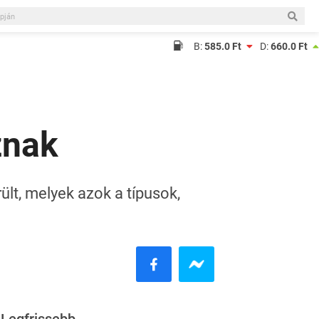
B:
585.0 Ft
D:
660.0 Ft
znak
ült, melyek azok a típusok,