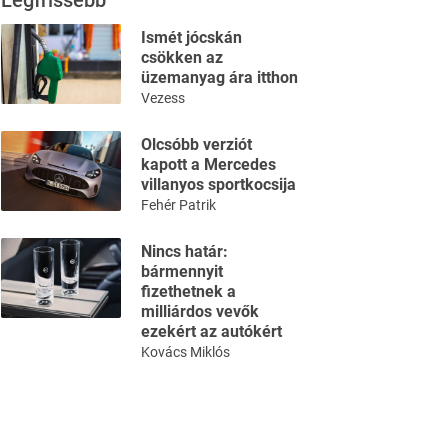
Legfrissebb
Ismét jócskán
csökken az
üzemanyag ára itthon
Vezess
Olcsóbb verziót
kapott a Mercedes
villanyos sportkocsija
Fehér Patrik
Nincs határ:
bármennyit
fizethetnek a
milliárdos vevők
ezekért az autókért
Kovács Miklós