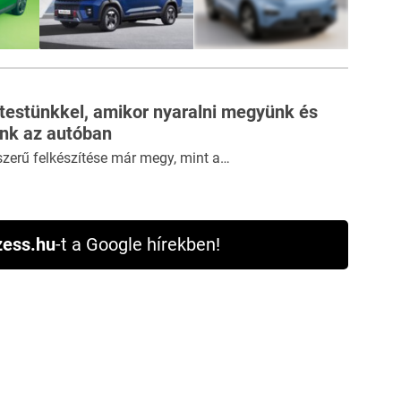
12
FOTÓ
 testünkkel, amikor nyaralni megyünk és
ünk az autóban
szerű felkészítése már megy, mint a…
ess.hu
-t a Google hírekben!