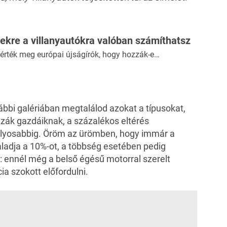
ezekre a villanyautókra valóban számíthatsz
érték meg európai újságírók, hogy hozzák-e…
lábbi galériában megtalálod azokat a típusokat,
zák gazdáiknak, a százalékos eltérés
súlyosabbig. Öröm az ürömben, hogy immár a
ladja a 10%-ot, a többség esetében pedig
: ennél még a belső égésű motorral szerelt
a szokott előfordulni.