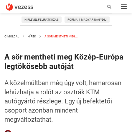
HÍRLEVÉL FELIRATKOZÁS
FORMA-1 MAGYAR NAGYDÍJ
CÍMOLDAL
HÍREK
A SÖR MENTHETI MEG...
A sör mentheti meg Közép-Európa
legtökösebb autóját
A közelmúltban még úgy volt, hamarosan
lehúzhatja a rolót az osztrák KTM
autógyártó részlege. Egy új befektetői
csoport azonban mindent
megváltoztathat.