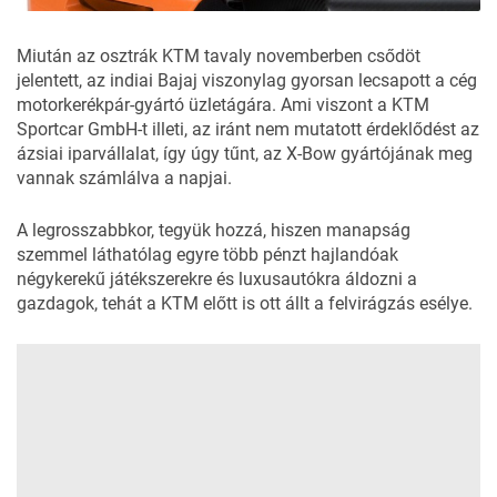
Miután az osztrák KTM tavaly novemberben csődöt
jelentett, az indiai Bajaj viszonylag gyorsan lecsapott a cég
motorkerékpár-gyártó üzletágára. Ami viszont a KTM
Sportcar GmbH-t illeti, az iránt nem mutatott érdeklődést az
ázsiai iparvállalat, így úgy tűnt, az X-Bow gyártójának meg
vannak számlálva a napjai.
A legrosszabbkor, tegyük hozzá, hiszen manapság
szemmel láthatólag egyre több pénzt hajlandóak
négykerekű játékszerekre és luxusautókra áldozni a
gazdagok, tehát a KTM előtt is ott állt a felvirágzás esélye.