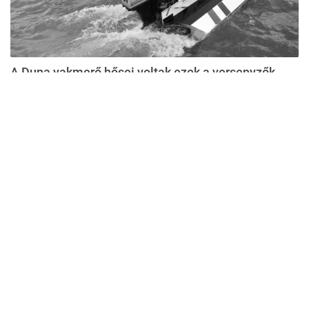
A Duna vakmerő hősei voltak ezek a versenyzők
Impresszum
Médiaajánlat