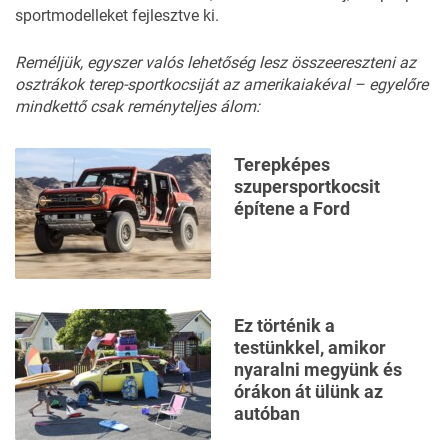
sportmodelleket fejlesztve ki.
Reméljük, egyszer valós lehetőség lesz összeereszteni az
osztrákok terep-sportkocsiját az amerikaiakéval – egyelőre
mindkettő csak reményteljes álom:
Terepképes
szupersportkocsit
építene a Ford
Ez történik a
testünkkel, amikor
nyaralni megyünk és
órákon át ülünk az
autóban