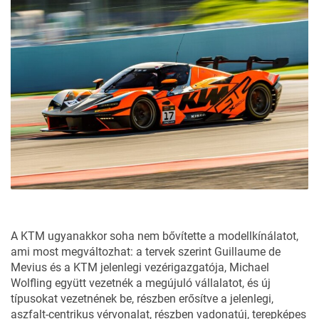
A KTM ugyanakkor soha nem bővítette a modellkínálatot,
ami most megváltozhat: a tervek szerint Guillaume de
Mevius és a KTM jelenlegi vezérigazgatója, Michael
Wolfling együtt vezetnék a megújuló vállalatot, és új
típusokat vezetnének be, részben erősítve a jelenlegi,
aszfalt-centrikus vérvonalat, részben vadonatúj, terepképes