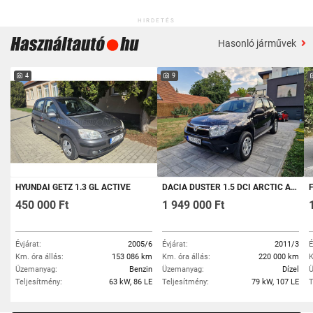
HIRDETÉS
Hasonló járművek
4
9
HYUNDAI GETZ 1.3 GL ACTIVE
DACIA DUSTER 1.5 DCI ARCTIC ARCTIC MUSIC MŰKÖDŐ KLÍMA! 1 TULAJ!
FO
450 000 Ft
1 949 000 Ft
Évjárat:
2005/6
Évjárat:
2011/3
É
Km. óra állás:
153 086 km
Km. óra állás:
220 000 km
K
Üzemanyag:
Benzin
Üzemanyag:
Dízel
Ü
Teljesítmény:
63 kW, 86 LE
Teljesítmény:
79 kW, 107 LE
T