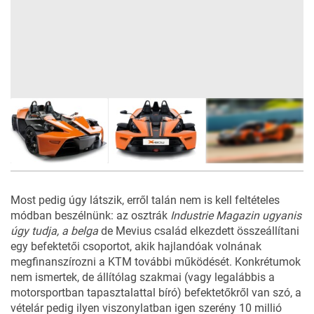
7
FOTÓ
Most pedig úgy látszik, erről talán nem is kell feltételes
módban beszélnünk: az osztrák
Industrie Magazin
ugyanis
úgy tudja, a belga
de Mevius család elkezdett összeállítani
egy befektetői csoportot, akik hajlandóak volnának
megfinanszírozni a KTM további működését. Konkrétumok
nem ismertek, de állítólag szakmai (vagy legalábbis a
motorsportban tapasztalattal bíró) befektetőkről van szó, a
vételár pedig ilyen viszonylatban igen szerény 10 millió