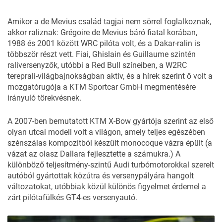
Amikor a de Mevius család tagjai nem sörrel foglalkoznak,
akkor raliznak: Grégoire de Mevius báró fiatal korában,
1988 és 2001 között WRC pilóta volt, és a Dakar-ralin is
többször részt vett. Fiai, Ghislain és Guillaume szintén
raliversenyzők, utóbbi a Red Bull színeiben, a W2RC
tereprali-világbajnokságban aktív, és a hírek szerint ő volt a
mozgatórugója a KTM Sportcar GmbH megmentésére
irányuló törekvésnek.
A 2007-ben bemutatott
KTM X-Bow
gyártója szerint az első
olyan utcai modell volt a világon, amely teljes egészében
szénszálas kompozitból készült monocoque vázra épült (a
vázat az olasz Dallara fejlesztette a számukra.) A
különböző teljesítmény-szintű Audi turbómotorokkal szerelt
autóból gyártottak közútra és versenypályára hangolt
változatokat, utóbbiak közül különös figyelmet érdemel a
zárt pilótafülkés GT4-es versenyautó.