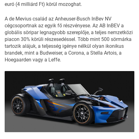
euró (4 milliárd Ft) körül mozoghat.
A de Mevius család az Anheuser-Busch InBev NV
cégcsoportnak az egyik fő részvényese. Az AB InBEV a
globális söripar legnagyobb szereplője, a teljes nemzetközi
piacon 30% körüli részesedéssel. Több mint 500 sörmárka
tartozik alájuk, a teljesség igénye nélkül olyan ikonikus
brandek, mint a Budweiser, a Corona, a Stella Artois, a
Hoegaarden vagy a Leffe.