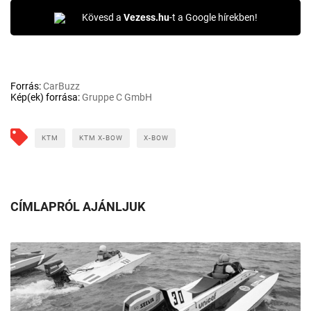
Kövesd a
Vezess.hu
-t a Google hírekben!
Forrás:
CarBuzz
Kép(ek) forrása:
Gruppe C GmbH
KTM
KTM X-BOW
X-BOW
CÍMLAPRÓL AJÁNLJUK