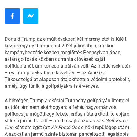
Donald Trump az elmúlt években két merényletet is túlélt,
köztük egy nyílt támadást 2024 júliusában, amikor
kampánybeszéde közben meglőtték Pennsylvaniában,
aztán golfozás közben durrantak lövések saját
golfklubjánál, amikor épp a pályán volt. Az incidensek után
– és Trump beiktatását követően – az Amerikai
Titkosszolgálat alaposan átalakította a védelmi protokollt,
amely, úgy tűnik, a golfpályákra is érvényes.
A hétvégén Trump a skóciai Turnberry golfpályán ütötte el
az időt, ám nem akárhogyan: a fehér, hagyományos
golfkocsija mögött egy fekete, erősen átalakított, terepjáró
stílusú jármű haladt – amit a sajtó azóta csak
Golf Force
One
-ként emleget (az
Air Force One
elnöki repülőgép után).
A szokatlan jármű szinte biztosan páncélozott, legalábbis