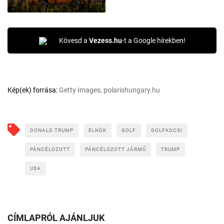
Kövesd a
Vezess.hu
-t a Google hírekben!
Kép(ek) forrása:
Getty Images, polarishungary.hu
DONALD TRUMP
ELNÖK
GOLF
GOLFKOCSI
PÁNCÉLOZOTT
PÁNCÉLOZOTT JÁRMŰ
TRUMP
USA
CÍMLAPRÓL AJÁNLJUK