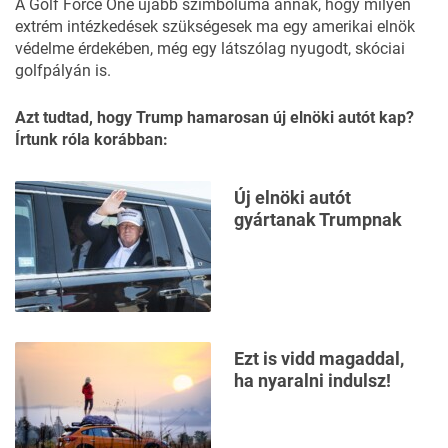
A Golf Force One újabb szimbóluma annak, hogy milyen
extrém intézkedések szükségesek ma egy amerikai elnök
védelme érdekében, még egy látszólag nyugodt, skóciai
golfpályán is.
Azt tudtad, hogy Trump hamarosan új elnöki autót kap?
Írtunk róla korábban:
Új elnöki autót
gyártanak Trumpnak
Ezt is vidd magaddal,
ha nyaralni indulsz!