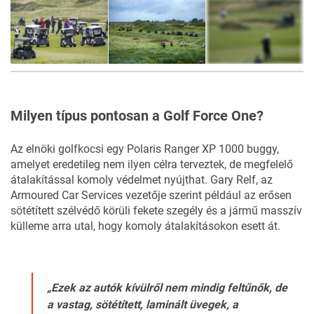
12
FOTÓ
Milyen típus pontosan a Golf Force One?
Az elnöki golfkocsi egy Polaris Ranger XP 1000 buggy,
amelyet eredetileg nem ilyen célra terveztek, de megfelelő
átalakítással komoly védelmet nyújthat. Gary Relf, az
Armoured Car Services vezetője szerint például az erősen
sötétített szélvédő körüli fekete szegély és a jármű masszív
külleme arra utal, hogy komoly átalakításokon esett át.
„Ezek az autók kívülről nem mindig feltűnők, de
a vastag, sötétített, laminált üvegek, a