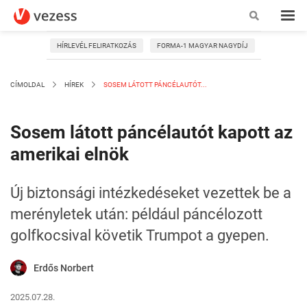
HÍRLEVÉL FELIRATKOZÁS
FORMA-1 MAGYAR NAGYDÍJ
CÍMOLDAL
HÍREK
SOSEM LÁTOTT PÁNCÉLAUTÓT...
Sosem látott páncélautót kapott az
amerikai elnök
Új biztonsági intézkedéseket vezettek be a
merényletek után: például páncélozott
golfkocsival követik Trumpot a gyepen.
Erdős Norbert
2025.07.28.