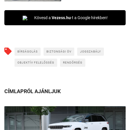
Kövesd a
Vezess.hu
-t a Google hírekben!
BÍRSÁGOLÁS
BIZTONSÁGI ÖV
JOGSZABÁLY
OBJEKTÍV FELELŐSSÉG
RENDŐRSÉG
CÍMLAPRÓL AJÁNLJUK