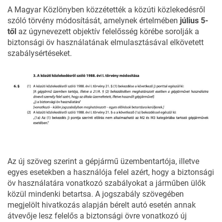
A
Magyar Közlönyben
közzétették a közúti közlekedésről
szóló törvény módosítását, amelynek értelmében
július 5-
től
az úgynevezett objektív felelősség körébe sorolják a
biztonsági öv használatának elmulasztásával elkövetett
szabálysértéseket.
Az új szöveg szerint a gépjármű üzembentartója, illetve
egyes esetekben a használója felel azért, hogy a biztonsági
öv használatára vonatkozó szabályokat a járműben ülők
közül mindenki betartsa. A
jogszabály szövegében
megjelölt hivatkozás alapján
bérelt autó esetén annak
átvevője lesz felelős a biztonsági övre vonatkozó új