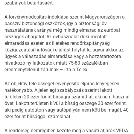
szabályok betartásáért.
A törvénymódosítás indoklása szerint Magyarországon a
passzív biztonsági eszközök, így a biztonsági öv
használatának aránya még mindig elmarad az európai
országok átlagától. Az övhasználat dokumentált
elmaradása esetén az illetékes rendőrkapitányság
közigazgatási hatósági eljárást folytat le, ugyanakkor az
ügyek a válaszadás elmaradása vagy a hozzátartozóra
hivatkozó nyilatkozatok miatt 75-80 százalékban
eredménytelenül zárulnak – írta a
Telex
.
Az objektív felelősséget érvényesítő eljárás lényegesen
hatékonyabb. A jelenlegi szabályozás szerint lakott
területen 20 ezer forint bírságra számíthat, aki nem használ
övet. Lakott területen kívül a bírság összege 30 ezer forint,
aki pedig autóúton vagy autópályán nem köti be magát, 40
ezer forint bírsággal számolhat.
A rendőrség nemrégiben kezdte meg
a vasúti átjárók VÉDA-