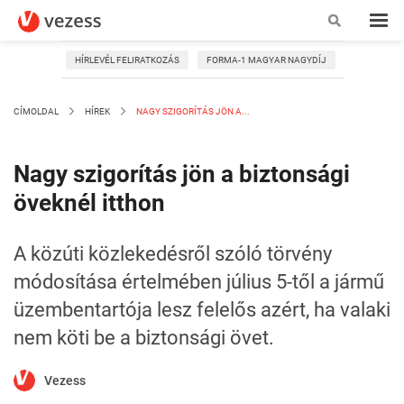
HÍRLEVÉL FELIRATKOZÁS
FORMA-1 MAGYAR NAGYDÍJ
CÍMOLDAL
HÍREK
NAGY SZIGORÍTÁS JÖN A...
Nagy szigorítás jön a biztonsági
öveknél itthon
A közúti közlekedésről szóló törvény
módosítása értelmében július 5-től a jármű
üzembentartója lesz felelős azért, ha valaki
nem köti be a biztonsági övet.
Vezess