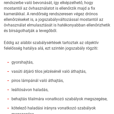
rendszerbe való bevonását
, így elképzelhető, hogy
mostantól az övhasználatot is ellenőrzik majd a fix
kamerákkal. A rendőrség rendszeresen végez drónos
ellenőrzéseket is, a jogszabályváltozással mostantól az
övhasználat elmulasztását is hatékonyabban ellenőrizhetik
és bírságolhatják a levegőből.
Eddig az alábbi szabálysértések tartoztak az objektív
felelősség hatálya alá, ezt szintén
jogszabály
rögzíti:
gyorshajtás,
vasúti átjáró tilos jelzésénél való áthajtás,
piros lámpánál való áthajtás,
leállósávon haladás,
behajtás tilalmára vonatkozó szabályok megszegése,
kötelező haladási irányra vonatkozó szabályok