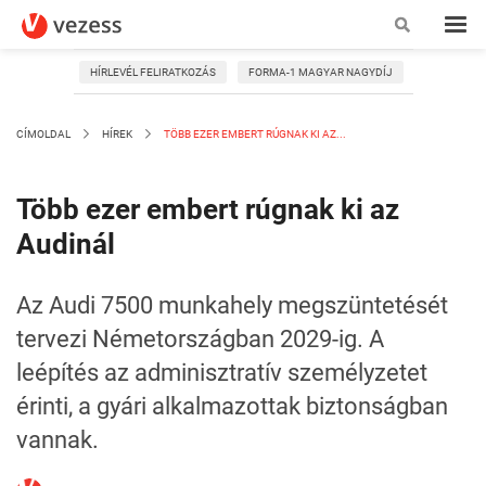
HÍRLEVÉL FELIRATKOZÁS
FORMA-1 MAGYAR NAGYDÍJ
CÍMOLDAL
HÍREK
TÖBB EZER EMBERT RÚGNAK KI AZ...
Több ezer embert rúgnak ki az
Audinál
Az Audi 7500 munkahely megszüntetését
tervezi Németországban 2029-ig. A
leépítés az adminisztratív személyzetet
érinti, a gyári alkalmazottak biztonságban
vannak.