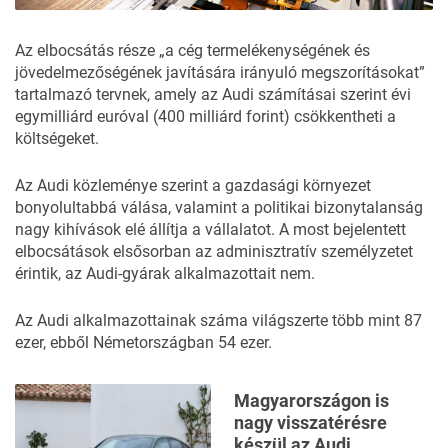
Az elbocsátás része „a cég termelékenységének és
jövedelmezőségének javítására irányuló megszorításokat”
tartalmazó tervnek, amely az Audi számításai szerint évi
egymilliárd euróval (400 milliárd forint) csökkentheti a
költségeket.
Az Audi közleménye szerint a gazdasági környezet
bonyolultabbá válása, valamint a politikai bizonytalanság
nagy kihívások elé állítja a vállalatot. A most bejelentett
elbocsátások elsősorban az adminisztratív személyzetet
érintik, az Audi-gyárak alkalmazottait nem.
Az Audi alkalmazottainak száma világszerte több mint 87
ezer, ebből Németországban 54 ezer.
Magyarországon is
nagy visszatérésre
készül az Audi