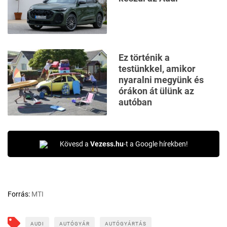
Ez történik a
testünkkel, amikor
nyaralni megyünk és
órákon át ülünk az
autóban
Kövesd a
Vezess.hu
-t a Google hírekben!
Forrás:
MTI
AUDI
AUTÓGYÁR
AUTÓGYÁRTÁS