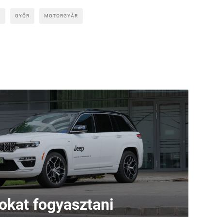
S
GYŐR
MOTORGYÁR
sokat fogyasztani