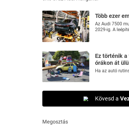
Több ezer em
Az Audi 7500 mu
2029-ig. A leépít
Ez történik a
órákon át ül
Ha az autó rutin
Kövesd a
Vez
Megosztás