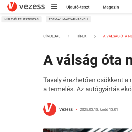
Újautó-teszt
Magazin
HÍRLEVÉL FELIRATKOZÁS
FORMA-1 MAGYAR NAGYDÍJ
Kresz
CÍMOLDAL
HÍREK
A VÁLSÁG ÓTA NEM
A válság óta n
Tavaly érezhetően csökkent a m
a termelés. Az autógyártás eköz
Vezess
2025.03.18. kedd 13:01