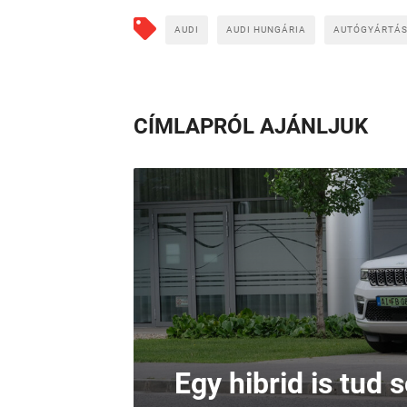
AUDI
AUDI HUNGÁRIA
AUTÓGYÁRTÁ
CÍMLAPRÓL AJÁNLJUK
Egy hibrid is tud 