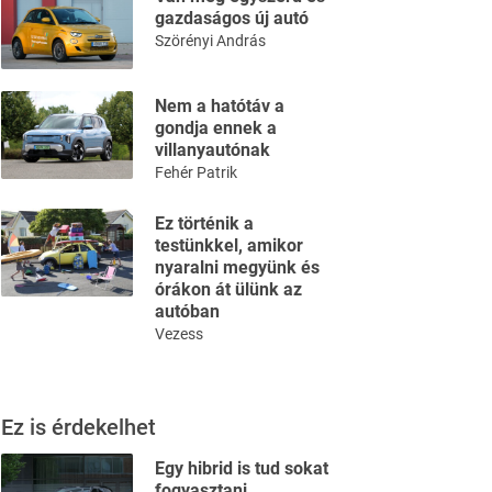
gazdaságos új autó
Szörényi András
Nem a hatótáv a
gondja ennek a
villanyautónak
Fehér Patrik
Ez történik a
testünkkel, amikor
nyaralni megyünk és
órákon át ülünk az
autóban
Vezess
Ez is érdekelhet
Egy hibrid is tud sokat
fogyasztani