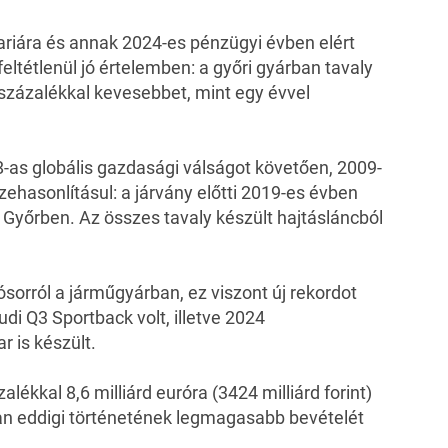
riára
és annak 2024-es pénzügyi évben elért
feltétlenül jó értelemben: a győri gyárban tavaly
t százalékkal kevesebbet, mint egy évvel
-as globális gazdasági válságot követően, 2009-
ehasonlításul: a járvány előtti 2019-es évben
Győrben. Az összes tavaly készült hajtásláncból
ósorról a járműgyárban, ez viszont új rekordot
udi Q3 Sportback volt, illetve
2024
 is készült
.
alékkal 8,6 milliárd euróra (3424 milliárd forint)
ban eddigi történetének legmagasabb bevételét