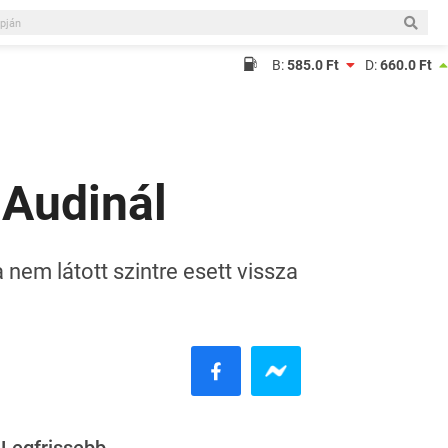
B:
585.0 Ft
D:
660.0 Ft
 Audinál
nem látott szintre esett vissza