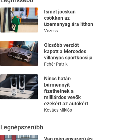
Legfrissebb
Ismét jócskán
csökken az
üzemanyag ára itthon
Vezess
Olcsóbb verziót
kapott a Mercedes
villanyos sportkocsija
Fehér Patrik
Nincs határ:
bármennyit
fizethetnek a
milliárdos vevők
ezekért az autókért
Kovács Miklós
Legnépszerűbb
Van még egyszerű és