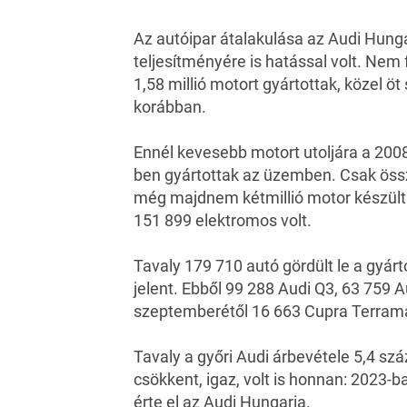
Az autóipar átalakulása az
Audi Hunga
teljesítményére is hatással volt. Nem 
1,58 millió motort gyártottak, közel ö
korábban.
Ennél kevesebb motort utoljára a 2008
ben gyártottak az üzemben. Csak össz
még majdnem kétmillió motor készült 
151 899 elektromos volt.
Tavaly 179 710 autó gördült le a gyárt
jelent. Ebből 99 288 Audi Q3, 63 759 A
szeptemberétől 16 663 Cupra Terramar
Tavaly a győri Audi árbevétele 5,4 száz
csökkent, igaz, volt is honnan: 2023-
érte el az Audi Hungaria.