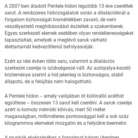
A 2007-ben átadott Pentele hídon legutóbb 13 éve cseréltek
sarut. A rendszeres hídvizsgálatok során a dilatációknál a
forgalom biztonságát kismértékben zavaró, de nem
veszélyeztető meghibásodást észleltek a szakemberek.
Egyes szerkezeti elemek esetében olyan rendellenességeket
tapasztaltak, amelyek a meglévő saruk várható
élettartamát kedvezőtlenül befolyásolják.
Ezért az idei évben több saru, valamint a dilatációs
szerkezet cseréje is szükségessé vált. Az
autópálya-kezelő
közleménye
szerint a híd jelenleg is biztonságos, stabil
állapotú, de a felújítás nem halogatható.
A Pentele hídon ‒ amely valójában öt különálló acélhíd
együttese ‒ összesen 13 sarut kell cserélni. A saruk cseréje
azért is komoly mérnöki kihívás, mert 50 méter
magasságban, milliméteres pontossággal kell a sok száz
kilogrammos elemeket mozgatni és a helyükre beemelni.
A munkák elvégzéséhez a forgalmat három ütemben