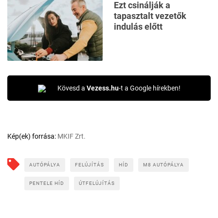
Ezt csinálják a
tapasztalt vezetők
indulás előtt
Kövesd a
Vezess.hu
-t a Google hírekben!
Kép(ek) forrása:
MKIF Zrt.
AUTÓPÁLYA
FELÚJÍTÁS
HÍD
M8 AUTÓPÁLYA
PENTELE HÍD
ÚTFELÚJÍTÁS