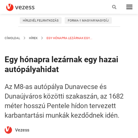
HÍRLEVÉL FELIRATKOZÁS
FORMA-1 MAGYAR NAGYDÍJ
CÍMOLDAL
HÍREK
EGY HÓNAPRA LEZÁRNAK EGY...
Egy hónapra lezárnak egy hazai
autópályahidat
Az M8-as autópálya Dunavecse és
Dunaújváros közötti szakaszán, az 1682
méter hosszú Pentele hídon tervezett
karbantartási munkák kezdődnek idén.
Vezess