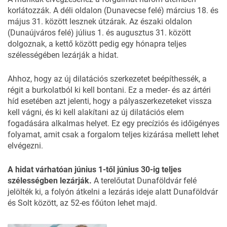
korlátozzák. A déli oldalon (Dunavecse felé) március 18. és
május 31. között lesznek útzárak. Az északi oldalon
(Dunaújváros felé) július 1. és augusztus 31. között
dolgoznak, a kettő között pedig egy hónapra teljes
szélességében lezárják a hidat.
Ahhoz, hogy az új dilatációs szerkezetet beépíthessék, a
régit a burkolatból ki kell bontani. Ez a meder- és az ártéri
híd esetében azt jelenti, hogy a pályaszerkezeteket vissza
kell vágni, és ki kell alakítani az új dilatációs elem
fogadására alkalmas helyet. Ez egy precíziós és időigényes
folyamat, amit csak a forgalom teljes kizárása mellett lehet
elvégezni.
A hidat várhatóan június 1-től június 30-ig teljes
szélességben lezárják.
A terelőutat Dunaföldvár felé
jelölték ki, a folyón átkelni a lezárás ideje alatt Dunaföldvár
és Solt között, az 52-es főúton lehet majd.