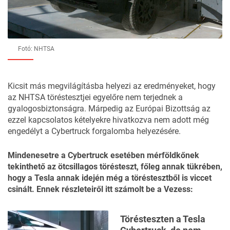
Fotó: NHTSA
Kicsit más megvilágításba helyezi az eredményeket, hogy
az NHTSA töréstesztjei egyelőre nem terjednek a
gyalogosbiztonságra. Márpedig az Európai Bizottság az
ezzel kapcsolatos kételyekre hivatkozva nem adott még
engedélyt a Cybertruck forgalomba helyezésére.
Mindenesetre a Cybertruck esetében mérföldkőnek
tekinthető az ötcsillagos törésteszt, főleg annak tükrében,
hogy a Tesla annak idején még a töréstesztből is viccet
csinált. Ennek részleteiről
itt számolt be
a Vezess:
Törésteszten a Tesla