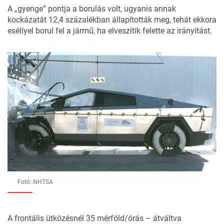
A „gyenge” pontja a borulás volt, ugyanis annak
kockázatát 12,4 százalékban állapították meg, tehát ekkora
eséllyel borul fel a jármű, ha elveszítik felette az irányítást.
Fotó: NHTSA
A frontális ütközésnél 35 mérföld/órás – átváltva