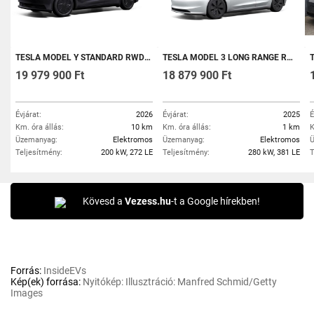
TESLA MODEL Y STANDARD RWD (AUTOMATA) LONG RANGE KEDVEZMÉNYES E-KAVOSZOS KONSTRUKCIÓBAN
TESLA MODEL 3 LONG RANGE RWD (AUTOMATA) KEDVEZMÉNYES E-KAVOSZOS KONSTRUKCIÓVAL
TE
19 979 900 Ft
18 879 900 Ft
Évjárat:
2026
Évjárat:
2025
É
Km. óra állás:
10 km
Km. óra állás:
1 km
K
Üzemanyag:
Elektromos
Üzemanyag:
Elektromos
Ü
Teljesítmény:
200 kW, 272 LE
Teljesítmény:
280 kW, 381 LE
T
Kövesd a
Vezess.hu
-t a Google hírekben!
Forrás:
InsideEVs
Kép(ek) forrása:
Nyitókép: Illusztráció: Manfred Schmid/Getty
Images