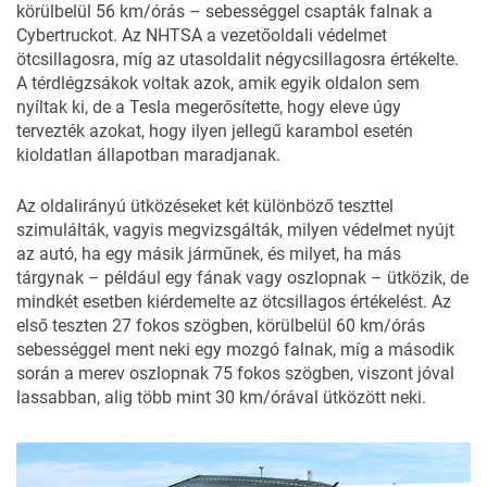
körülbelül 56 km/órás – sebességgel csapták falnak a
Cybertruckot. Az NHTSA a vezetőoldali védelmet
ötcsillagosra, míg az utasoldalit négycsillagosra értékelte.
A térdlégzsákok voltak azok, amik egyik oldalon sem
nyíltak ki, de a Tesla megerősítette, hogy eleve úgy
tervezték azokat, hogy ilyen jellegű karambol esetén
kioldatlan állapotban maradjanak.
Az oldalirányú ütközéseket két különböző teszttel
szimulálták, vagyis megvizsgálták, milyen védelmet nyújt
az autó, ha egy másik járműnek, és milyet, ha más
tárgynak – például egy fának vagy oszlopnak – ütközik, de
mindkét esetben kiérdemelte az ötcsillagos értékelést. Az
első teszten 27 fokos szögben, körülbelül 60 km/órás
sebességgel ment neki egy mozgó falnak, míg a második
során a merev oszlopnak 75 fokos szögben, viszont jóval
lassabban, alig több mint 30 km/órával ütközött neki.