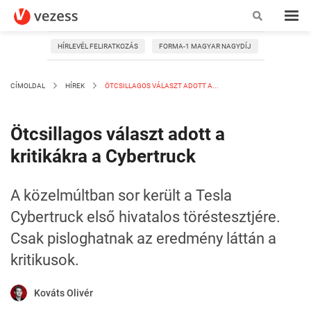
HÍRLEVÉL FELIRATKOZÁS
FORMA-1 MAGYAR NAGYDÍJ
CÍMOLDAL
HÍREK
ÖTCSILLAGOS VÁLASZT ADOTT A...
Ötcsillagos választ adott a
kritikákra a Cybertruck
A közelmúltban sor került a Tesla
Cybertruck első hivatalos töréstesztjére.
Csak pisloghatnak az eredmény láttán a
kritikusok.
Kováts Olivér