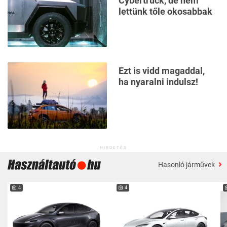
Cybertruck, de nem
lettünk tőle okosabbak
Ezt is vidd magaddal,
ha nyaralni indulsz!
HIRDETÉS
Hasonló járművek
4
4