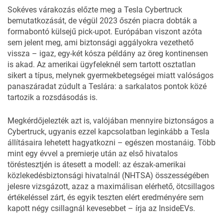
Sokéves várakozás előzte meg a
Tesla Cybertruck
bemutatkozását, de végül 2023 őszén piacra dobták a
formabontó külsejű pick-upot. Európában viszont azóta
sem jelent meg, ami biztonsági aggályokra vezethető
vissza – igaz,
egy-két kósza példány
az öreg kontinensen
is akad. Az amerikai ügyfeleknél sem tartott osztatlan
sikert a típus, melynek gyermekbetegségei miatt valóságos
panaszáradat zúdult a
Teslára
: a sarkalatos pontok közé
tartozik a
rozsdásodás
is.
Megkérdőjelezték azt is, valójában mennyire biztonságos a
Cybertruck, ugyanis ezzel kapcsolatban leginkább a Tesla
állításaira lehetett hagyatkozni – egészen mostanáig. Több
mint egy évvel a premierje után az első hivatalos
töréstesztjén is átesett a modell: az észak-amerikai
közlekedésbiztonsági hivatalnál (NHTSA) összességében
jelesre vizsgázott, azaz a maximálisan elérhető, ötcsillagos
értékeléssel zárt, és egyik teszten elért eredményére sem
kapott négy csillagnál kevesebbet – írja az
InsideEVs
.