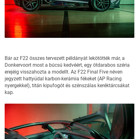
Bár az F22 összes tervezett példányát lekötötték már, a
Donkervoort most a búcsú kedvéért, egy ötdarabos széria
erejéig visszahozta a modellt. Az F22 Final Five néven
jegyzett hattyúdal karbon-kerámia fékeket (AP Racing
nyergekkel), titán kipufogót és szénszálas keréktárcsákat
kap.