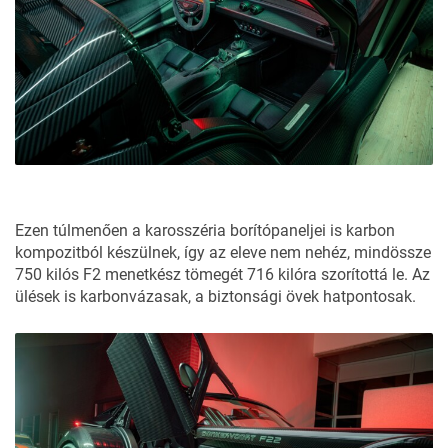
Ezen túlmenően a karosszéria borítópaneljei is karbon
kompozitból készülnek, így az eleve nem nehéz, mindössze
750 kilós F2 menetkész tömegét 716 kilóra szorítottá le. Az
ülések is karbonvázasak, a biztonsági övek hatpontosak.