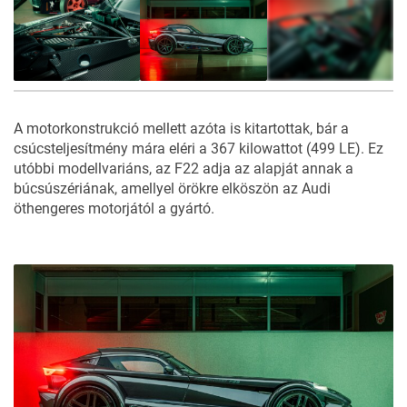
9
FOTÓ
A motorkonstrukció mellett azóta is kitartottak, bár a
csúcsteljesítmény mára eléri a 367 kilowattot (499 LE). Ez
utóbbi modellvariáns, az
F22
adja az alapját annak a
búcsúszériának, amellyel örökre elköszön az Audi
öthengeres motorjától a gyártó.