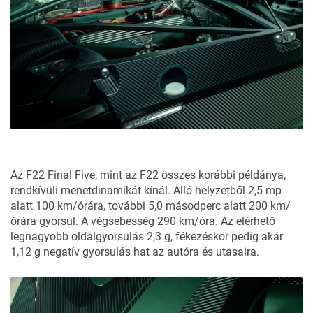
Az F22 Final Five, mint az F22 összes korábbi példánya,
rendkívüli menetdinamikát kínál. Álló helyzetből 2,5 mp
alatt 100 km/órára, további 5,0 másodperc alatt 200 km/
órára gyorsul. A végsebesség 290 km/óra. Az elérhető
legnagyobb oldalgyorsulás 2,3 g, fékezéskor pedig akár
1,12 g negatív gyorsulás hat az autóra és utasaira.