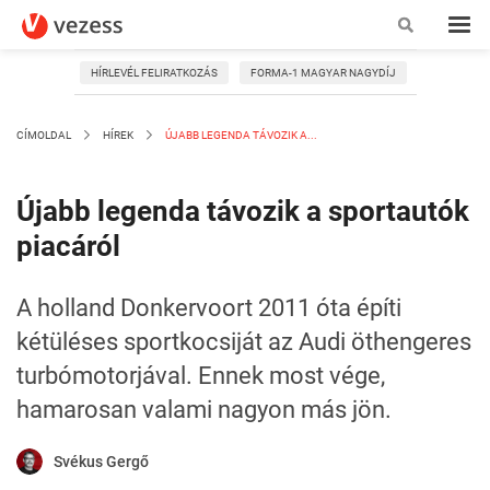
HÍRLEVÉL FELIRATKOZÁS
FORMA-1 MAGYAR NAGYDÍJ
CÍMOLDAL
HÍREK
ÚJABB LEGENDA TÁVOZIK A...
Újabb legenda távozik a sportautók
piacáról
A holland Donkervoort 2011 óta építi
kétüléses sportkocsiját az Audi öthengeres
turbómotorjával. Ennek most vége,
hamarosan valami nagyon más jön.
Svékus Gergő