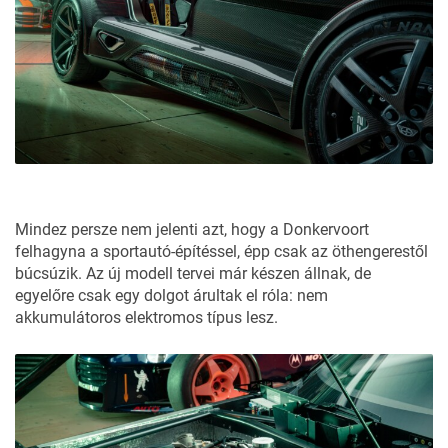
Mindez persze nem jelenti azt, hogy a Donkervoort
felhagyna a sportautó-építéssel, épp csak az öthengerestől
búcsúzik. Az új modell tervei már készen állnak, de
egyelőre csak egy dolgot árultak el róla: nem
akkumulátoros elektromos típus lesz.